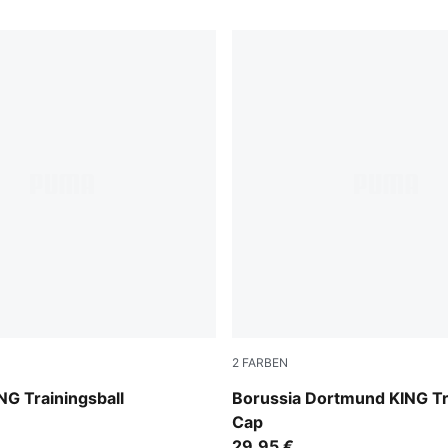
2
FARBEN
-multicolor
PUMA Black-Faster Yellow
NG Trainingsball
Borussia Dortmund KING T
Cap
29,95 €