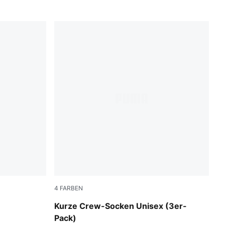
4
FARBEN
blue / yellow
Kurze Crew-Socken Unisex (3er-
Pack)