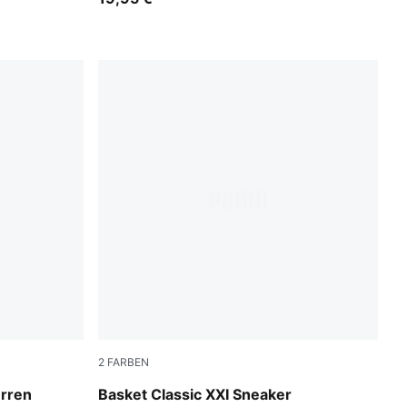
2
FARBEN
PUMA White-PUMA White
rren
Basket Classic XXI Sneaker