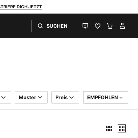
TRIERE DICH JETZT
SUCHEN
LIVE-CHAT
FAVORITEN 0
WARENKO
MEI
Muster
Preis
EMPFOHLEN
SORTIEREN NACH