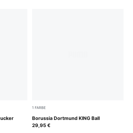
1
FARBE
PUMA White-multicolor
rucker
Borussia Dortmund KING Ball
29,95 €