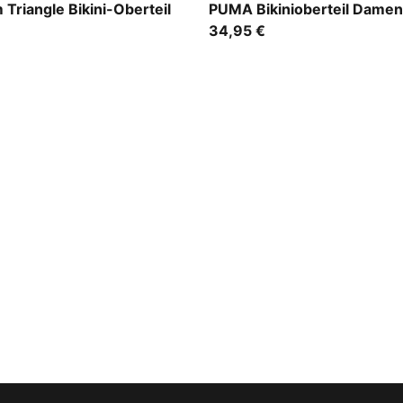
red / pink
riangle Bikini-Oberteil
PUMA Bikinioberteil Damen
34,95 €