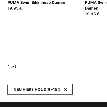
bright blue
black
PUMA Swim Bikinihose Damen
PUMA Swim T
19,95 €
Damen
19,95 €
Next
NEU HIER? HOL DIR -15%