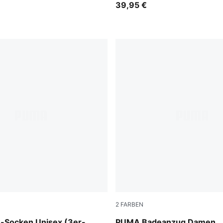
39,95 €
2
FARBEN
black
black/white
-Socken Unisex (3er-
PUMA Badeanzug Damen