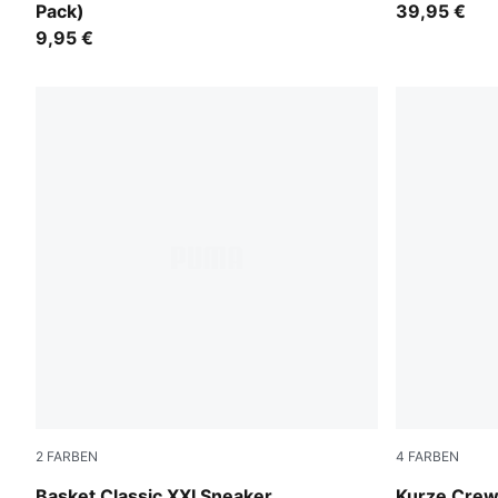
Pack)
39,95 €
9,95 €
2
FARBEN
4
FARBEN
PUMA White-PUMA Black
white-grey-
Basket Classic XXI Sneaker
Kurze Crew