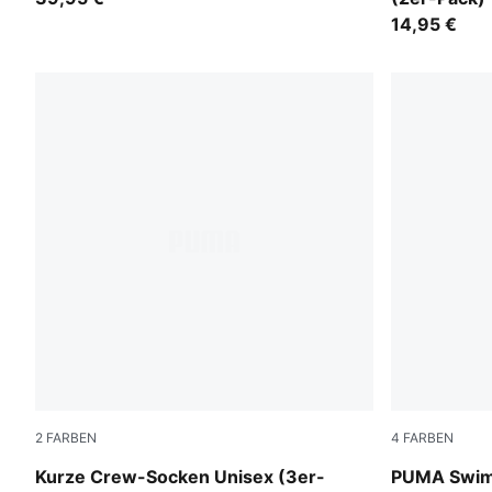
14,95 €
2
FARBEN
4
FARBEN
white
mint
Kurze Crew-Socken Unisex (3er-
PUMA Swim