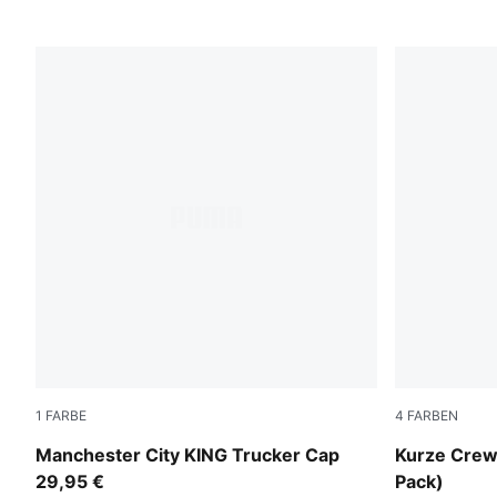
1
FARBE
4
FARBEN
Speedy Blue-PUMA White
white
Manchester City KING Trucker Cap
Kurze Crew
29,95 €
Pack)