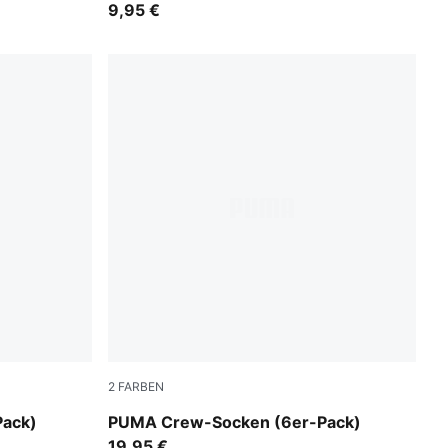
9,95 €
2
FARBEN
black
ack)
PUMA Crew-Socken (6er-Pack)
19,95 €