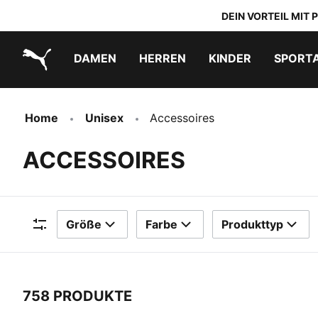
DEIN VORTEIL MIT
DAMEN
HERREN
KINDER
SPORT
PUMA.com
PUMA x TRANSFORMERS
PUMA x DORA THE EXPLORER
Schuhe zum Reinschlüpfen
Home
Unisex
Accessoires
ACCESSOIRES
Größe
Farbe
Produkttyp
Filter
758 PRODUKTE