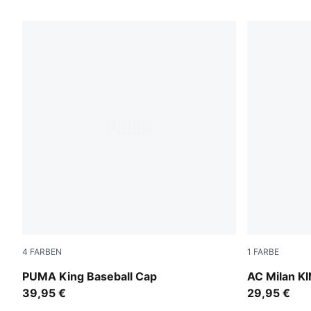
758 Produkte
4
FARBEN
1
FARBE
Inky Depths
PUMA White
PUMA King Baseball Cap
AC Milan KI
39,95 €
29,95 €