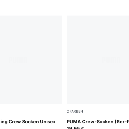
2
FARBEN
white
ng Crew Socken Unisex
PUMA Crew-Socken (6er-P
19,95 €