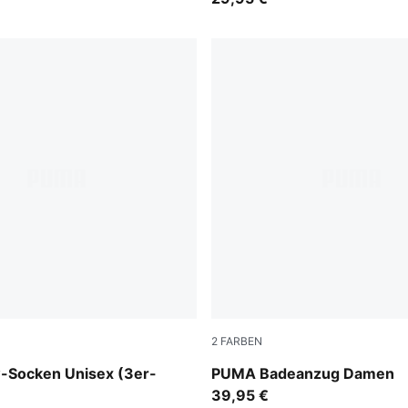
2
FARBEN
pink / red
-Socken Unisex (3er-
PUMA Badeanzug Damen
39,95 €