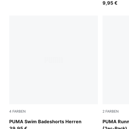
9,95 €
4
FARBEN
2
FARBEN
red
white
PUMA Swim Badeshorts Herren
PUMA Runni
39,95 €
(2er-Pack)