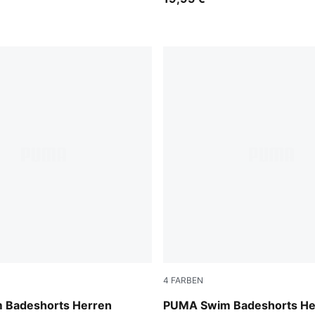
4
FARBEN
strong blue
 Badeshorts Herren
PUMA Swim Badeshorts He