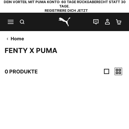
DEIN VORTEIL MIT PUMA KONTO: 60 TAGE RÜCKGABERECHT STATT 30
TAGE.
REGISTRIERE DICH JETZT
SUCHEN
LIVE-CHAT
MEIN K
WA
PUMA.com
Home
FENTY X PUMA
0 PRODUKTE
0 Produkte