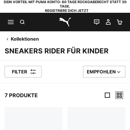
DEIN VORTEIL MIT PUMA KONTO: 60 TAGE RÜCKGABERECHT STATT 30
TAGE.
REGISTRIERE DICH JETZT
SUCHEN
LIVE-CHAT
MEIN K
WA
PUMA.com
Kollektionen
SNEAKERS RIDER FÜR KINDER
FILTER
EMPFOHLEN
SORTIEREN NACH
7 PRODUKTE
7 Produkte