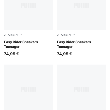
2
FARBEN
2
FARBEN
Powder Pink-Dusky Rosewood
Easy Rider Sneakers
Gray Echo-Chambray Blue
Easy Rider Sneakers
Teenager
Teenager
74,95 €
74,95 €