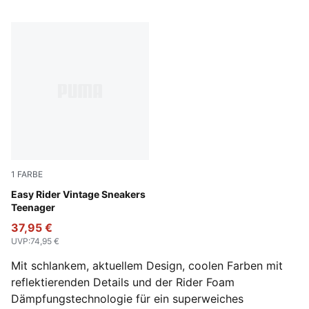
1
FARBE
PUMA Red-PUMA White
Easy Rider Vintage Sneakers
Teenager
37,95 €
UVP
:
74,95 €
Mit schlankem, aktuellem Design, coolen Farben mit
reflektierenden Details und der Rider Foam
Dämpfungstechnologie für ein superweiches