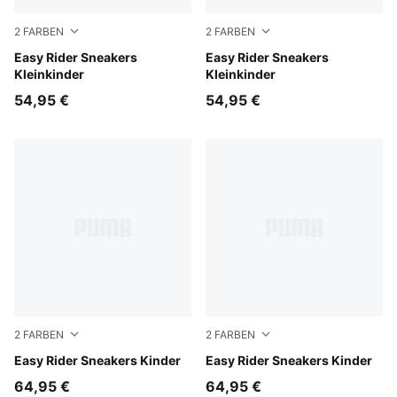
2
FARBEN
2
FARBEN
Powder Pink-Dusky Rosewood
Easy Rider Sneakers
Gray Echo-Chambray Blue
Easy Rider Sneakers
Kleinkinder
Kleinkinder
54,95 €
54,95 €
2
FARBEN
2
FARBEN
Powder Pink-Dusky Rosewood
Easy Rider Sneakers Kinder
Gray Echo-Chambray Blue
Easy Rider Sneakers Kinder
64,95 €
64,95 €