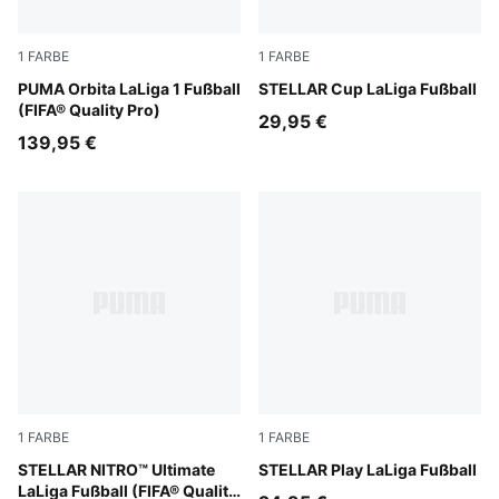
1
FARBE
1
FARBE
PUMA White-multicolor
PUMA Orbita LaLiga 1 Fußball
PUMA White-multicolor
STELLAR Cup LaLiga Fußball
(FIFA® Quality Pro)
29,95 €
139,95 €
1
FARBE
1
FARBE
PUMA White-multicolor
STELLAR NITRO™ Ultimate
PUMA White-multicolor
STELLAR Play LaLiga Fußball
LaLiga Fußball (FIFA® Quality