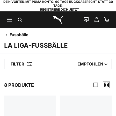
DEIN VORTEIL MIT PUMA KONTO: 60 TAGE RÜCKGABERECHT STATT 30
TAGE.
REGISTRIERE DICH JETZT
SUCHEN
LIVE-CHAT
MEIN K
WA
PUMA.com
Fussbälle
LA LIGA-FUSSBÄLLE
FILTER
EMPFOHLEN
SORTIEREN NACH
8 PRODUKTE
8 Produkte