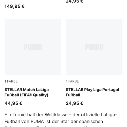
24,95 €
Pro)
149,95 €
1
FARBE
1
FARBE
PUMA White-multicolor
STELLAR Match LaLiga
PUMA White-multicolor
STELLAR Play Liga Portugal
Fußball (FIFA® Quality)
Fußball
44,95 €
24,95 €
Ein Turnierball der Weltklasse – der offizielle LaLiga-
Fußball von PUMA ist der Star der spanischen