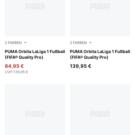
2
FARBEN
2
FARBEN
Fluo Yellow-multicolor
PUMA Orbita LaLiga 1 Fußball
PUMA White-multicolor
PUMA Orbita LaLiga 1 Fußball
(FIFA® Quality Pro)
(FIFA® Quality Pro)
84,95 €
139,95 €
UVP
:
139,95 €