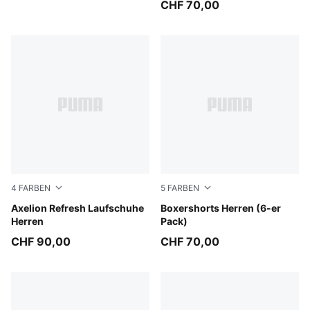
CHF 70,00
4
FARBEN
5
FARBEN
PUMA Black-Cool Dark Gray
Axelion Refresh Laufschuhe
blue / black
Boxershorts Herren (6-er
Herren
Pack)
CHF 90,00
CHF 70,00