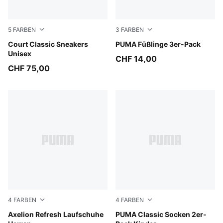
5
FARBEN
3
FARBEN
PUMA White-PUMA Black-PUMA Gold
Court Classic Sneakers
black
PUMA Füßlinge 3er-Pack
Unisex
CHF 14,00
CHF 75,00
4
FARBEN
4
FARBEN
PUMA Navy-Inky Blue-Dark Jasper
Axelion Refresh Laufschuhe
black
PUMA Classic Socken 2er-