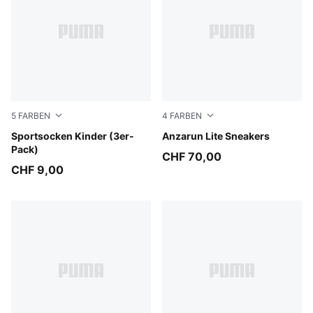
5
FARBEN
4
FARBEN
black
Sportsocken Kinder (3er-
PUMA White-PUMA White
Anzarun Lite Sneakers
Pack)
CHF 70,00
CHF 9,00