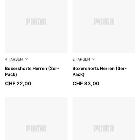
4
FARBEN
2
FARBEN
DENIM
Boxershorts Herren (2er-
grey combo
Boxershorts Herren (3er-
Pack)
Pack)
CHF 22,00
CHF 33,00