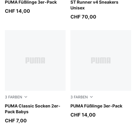
oatmeal
PUMA Füßlinge 3er-Pack
PUMA Black-PUMA White
ST Runner v4 Sneakers
Unisex
CHF 14,00
CHF 70,00
3
FARBEN
3
FARBEN
powder blue
PUMA Classic Socken 2er-
white
PUMA Füßlinge 3er-Pack
Pack Babys
CHF 14,00
CHF 7,00