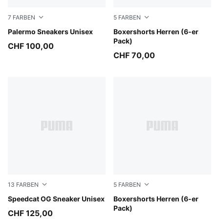
7
FARBEN
5
FARBEN
Earthy Green-Buttercream
Palermo Sneakers Unisex
black
Boxershorts Herren (6-er
Pack)
CHF 100,00
CHF 70,00
13
FARBEN
5
FARBEN
Emerald Ice-PUMA Black
Speedcat OG Sneaker Unisex
black / various logo colors
Boxershorts Herren (6-er
Pack)
CHF 125,00