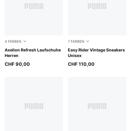
4
FARBEN
7
FARBEN
PUMA Black-Cool Dark Gray-PUMA Red
Axelion Refresh Laufschuhe
Moody Gray-PUMA White
Easy Rider Vintage Sneakers
Herren
Unisex
CHF 90,00
CHF 110,00