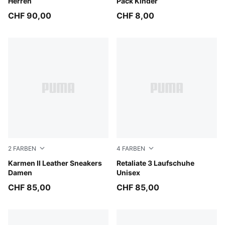
Herren
Pack Kinder
CHF 90,00
CHF 8,00
2
FARBEN
4
FARBEN
PUMA White-PUMA White-PUMA Silver
Karmen II Leather Sneakers
Puma Black
Retaliate 3 Laufschuhe
Damen
Unisex
CHF 85,00
CHF 85,00