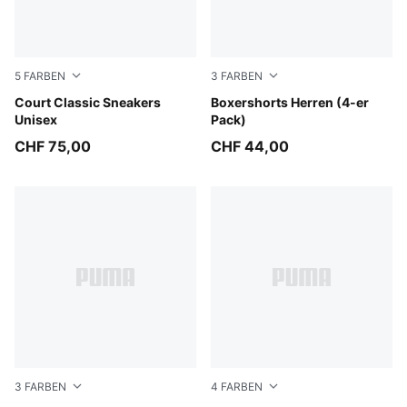
5
FARBEN
3
FARBEN
PUMA White-PUMA Gold
Court Classic Sneakers
black / grey
Boxershorts Herren (4-er
Unisex
Pack)
CHF 75,00
CHF 44,00
3
FARBEN
4
FARBEN