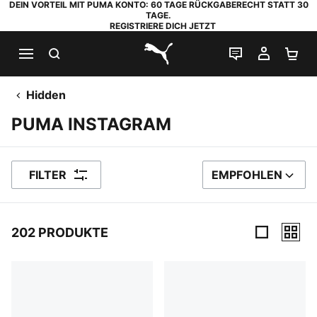
DEIN VORTEIL MIT PUMA KONTO: 60 TAGE RÜCKGABERECHT STATT 30
TAGE.
REGISTRIERE DICH JETZT
SUCHEN
LIVE-CHAT
MEIN K
WA
PUMA.com
Hidden
PUMA INSTAGRAM
FILTER
EMPFOHLEN
SORTIEREN NACH
202 PRODUKTE
202 Produkte