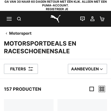
GA VAN 30 NAAR 60 DAGEN RETOUR MET ÉÉN KLIK. ALLEEN MET EEN
PUMA-ACCOUNT.
REGISTREER JE
ZOEKEN
LIVE CHAT
MIJN A
WI
PUMA.com
Motorsport
MOTORSPORTDEALS EN
RACESCHOENENSALE
FILTERS
AANBEVOLEN
SORTEER OP
157 PRODUCTEN
157 producten