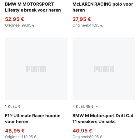
Puma Black
BMW M MOTORSPORT
White Glow Heather
McLAREN RACING polo voor
Lifestyle broek voor heren
heren
52,95 €
27,95 €
Origineel
:
99,95 €
Origineel
:
44,95 €
1
KLEUR
4
KLEUREN
Puma Black
F1® Ultimate Racer hoodie
PUMA White-PUMA Black
BMW M Motorsport Drift Cat
voor heren
11 sneakers Uniseks
48,95 €
40,95 €
Origineel
:
119,95 €
Origineel
:
89,95 €