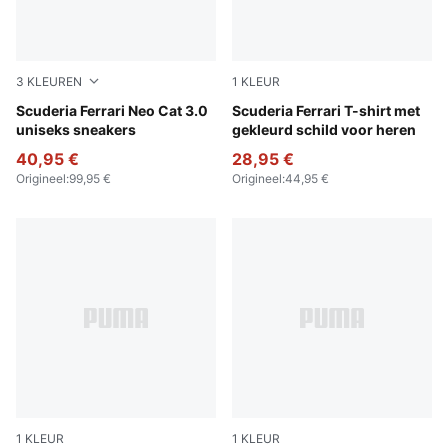
3
KLEUREN
1
KLEUR
Rosso Corsa-Rosso Corsa
Scuderia Ferrari Neo Cat 3.0
Puma Black
Scuderia Ferrari T-shirt met
uniseks sneakers
gekleurd schild voor heren
40,95 €
28,95 €
Origineel
:
99,95 €
Origineel
:
44,95 €
1
KLEUR
1
KLEUR