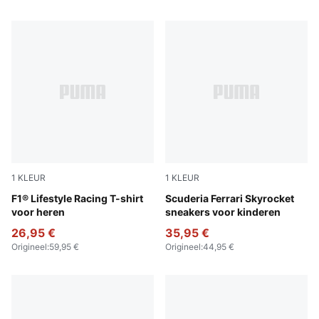
1
KLEUR
1
KLEUR
Puma Black
F1® Lifestyle Racing T-shirt
Rosso Corsa-PUMA White
Scuderia Ferrari Skyrocket
voor heren
sneakers voor kinderen
26,95 €
35,95 €
Origineel
:
59,95 €
Origineel
:
44,95 €