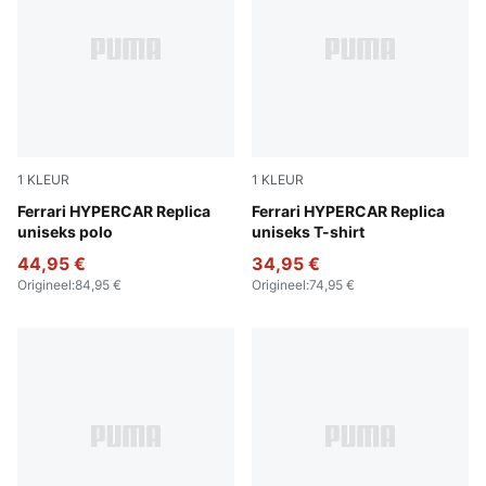
1
KLEUR
1
KLEUR
PUMA Red
Ferrari HYPERCAR Replica
PUMA Red
Ferrari HYPERCAR Replica
uniseks polo
uniseks T-shirt
44,95 €
34,95 €
Origineel
:
84,95 €
Origineel
:
74,95 €