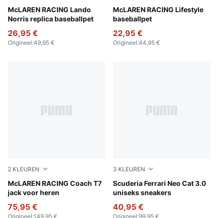
Puma Black
McLAREN RACING Lando
Puma Black
McLAREN RACING Lifestyle
Norris replica baseballpet
baseballpet
26,95 €
22,95 €
Origineel
:
49,95 €
Origineel
:
44,95 €
2
KLEUREN
3
KLEUREN
Titan Black
McLAREN RACING Coach T7
PUMA White-PUMA Black
Scuderia Ferrari Neo Cat 3.0
jack voor heren
uniseks sneakers
75,95 €
40,95 €
Origineel
:
149,95 €
Origineel
:
99,95 €