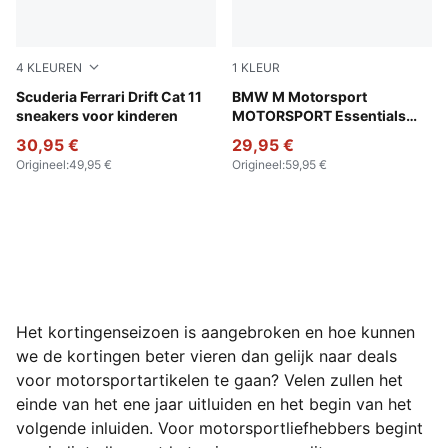
4
KLEUREN
1
KLEUR
PUMA Black-Speed Yellow
Scuderia Ferrari Drift Cat 11
Puma Black
BMW M Motorsport
sneakers voor kinderen
MOTORSPORT Essentials
broek voor heren
30,95 €
29,95 €
Origineel
:
49,95 €
Origineel
:
59,95 €
Het kortingenseizoen is aangebroken en hoe kunnen
we de kortingen beter vieren dan gelijk naar deals
voor motorsportartikelen te gaan? Velen zullen het
einde van het ene jaar uitluiden en het begin van het
volgende inluiden. Voor motorsportliefhebbers begint