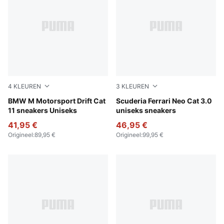
4
KLEUREN
3
KLEUREN
PUMA Black-PUMA White
BMW M Motorsport Drift Cat
PUMA Black-Puma Aged Silv
Scuderia Ferrari Neo Cat 3.0
11 sneakers Uniseks
uniseks sneakers
41,95 €
46,95 €
Origineel
:
89,95 €
Origineel
:
99,95 €