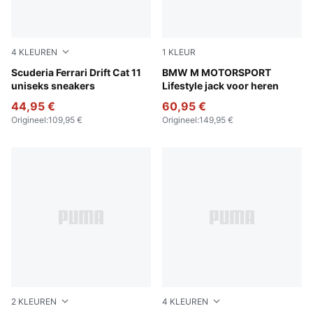
4
KLEUREN
1
KLEUR
Rosso Corsa-PUMA Black
Scuderia Ferrari Drift Cat 11
Silver Mist
BMW M MOTORSPORT
uniseks sneakers
Lifestyle jack voor heren
44,95 €
60,95 €
Origineel
:
109,95 €
Origineel
:
149,95 €
2
KLEUREN
4
KLEUREN