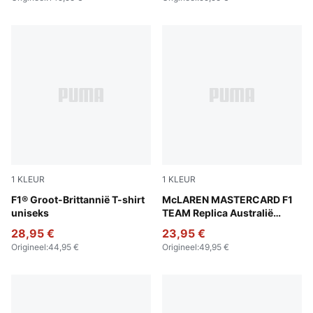
1
KLEUR
1
KLEUR
Puma Black
F1® Groot-Brittannië T-shirt
Green Fruit
McLAREN MASTERCARD F1
uniseks
TEAM Replica Australië
Piastri baseballpet
28,95 €
23,95 €
Origineel
:
44,95 €
Origineel
:
49,95 €