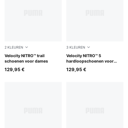
2
KLEUREN
3
KLEUREN
PUMA Black-Feather Gray-Light Lavender
Velocity NITRO™ trail
PUMA Black-PUMA White
Velocity NITRO™ 5
schoenen voor dames
hardloopschoenen voor
dames
129,95 €
129,95 €