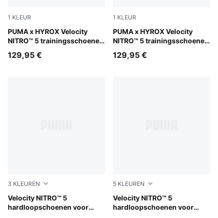
1
KLEUR
1
KLEUR
Intense Mint-Light Lavender
PUMA x HYROX Velocity
Intense Mint-Light Lavender
PUMA x HYROX Velocity
NITRO™ 5 trainingsschoenen
NITRO™ 5 trainingsschoenen
voor dames
voor heren
129,95 €
129,95 €
3
KLEUREN
5
KLEUREN
Alpine Snow-Misty Pink
Velocity NITRO™ 5
PUMA Black-PUMA White
Velocity NITRO™ 5
hardloopschoenen voor
hardloopschoenen voor
dames
heren