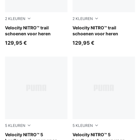
2
KLEUREN
2
KLEUREN
Mouse Gray-PUMA Black
Velocity NITRO™ trail
PUMA Black-Feather Gray-Ul
Velocity NITRO™ trail
schoenen voor heren
schoenen voor heren
129,95 €
129,95 €
5
KLEUREN
5
KLEUREN
Zen Blue-Sunny Lime
Velocity NITRO™ 5
PUMA Black-Ultra Red
Velocity NITRO™ 5