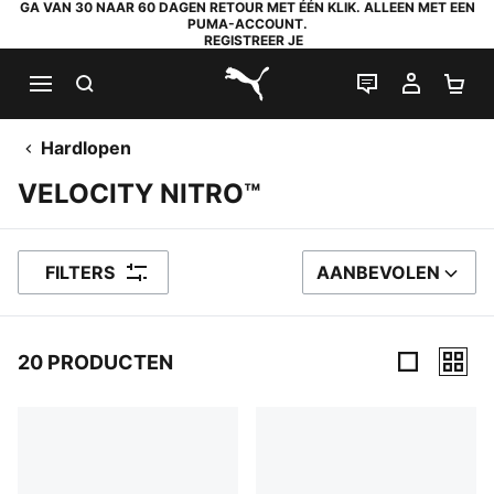
GA VAN 30 NAAR 60 DAGEN RETOUR MET ÉÉN KLIK. ALLEEN MET EEN
PUMA-ACCOUNT.
REGISTREER JE
ZOEKEN
LIVE CHAT
MIJN A
WI
PUMA.com
Hardlopen
VELOCITY NITRO™
FILTERS
AANBEVOLEN
SORTEER OP
20 PRODUCTEN
20 producten