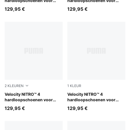
hardloopschoenen voor
hardloopschoenen voor
heren
heren
129,95 €
129,95 €
2
KLEUREN
1
KLEUR
PUMA Black-PUMA White
Velocity NITRO™ 4
PUMA Black-PUMA Silver
Velocity NITRO™ 4
hardloopschoenen voor
hardloopschoenen voor
dames
heren
129,95 €
129,95 €