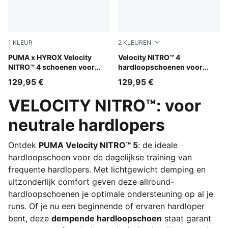
1
KLEUR
2
KLEUREN
Lucite-Pure Pink-Deep Plum
PUMA x HYROX Velocity
Apple Spritz-Deep Plum
Velocity NITRO™ 4
NITRO™ 4 schoenen voor
hardloopschoenen voor
dames
dames
129,95 €
129,95 €
VELOCITY NITRO™: voor
neutrale hardlopers
Ontdek
PUMA Velocity NITRO™ 5
: de ideale
hardloopschoen voor de dagelijkse training van
frequente hardlopers. Met lichtgewicht demping en
uitzonderlijk comfort geven deze allround-
hardloopschoenen je optimale ondersteuning op al je
runs. Of je nu een beginnende of ervaren hardloper
bent, deze
dempende hardloopschoen
staat garant