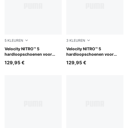
5
KLEUREN
3
KLEUREN
PUMA White-Ultra Red
Velocity NITRO™ 5
Light Lavender-Inky Depths
Velocity NITRO™ 5
hardloopschoenen voor
hardloopschoenen voor
heren
dames
129,95 €
129,95 €