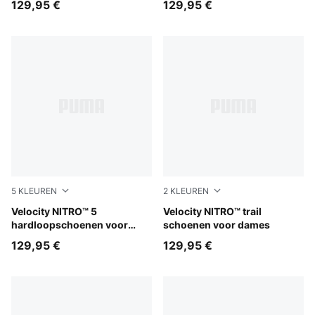
129,95 €
129,95 €
5
KLEUREN
2
KLEUREN
Alpine Snow-Moody Gray
Velocity NITRO™ 5
Silver Fog-Ruby Noir-Mouse
Velocity NITRO™ trail
hardloopschoenen voor
schoenen voor dames
heren
129,95 €
129,95 €