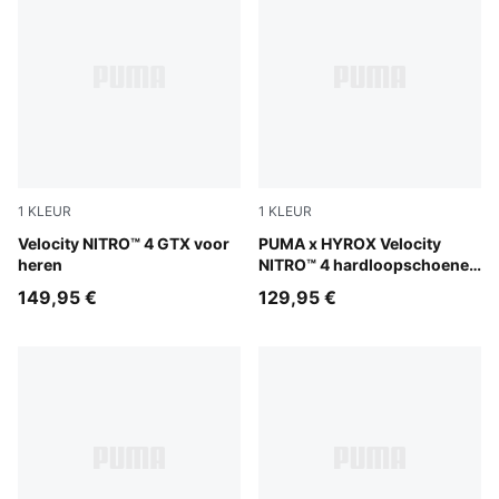
1
KLEUR
1
KLEUR
PUMA Black-PUMA Silver
Velocity NITRO™ 4 GTX voor
Lucite-Pure Pink-Deep Plum
PUMA x HYROX Velocity
heren
NITRO™ 4 hardloopschoenen
voor heren
149,95 €
129,95 €