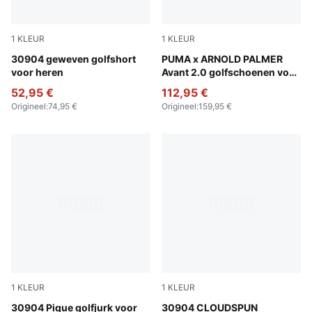
1
KLEUR
1
KLEUR
Luso Green
30904 geweven golfshort
PUMA White-Forest Green
PUMA x ARNOLD PALMER
voor heren
Avant 2.0 golfschoenen voor
heren
52,95 €
112,95 €
Origineel
:
74,95 €
Origineel
:
159,95 €
1
KLEUR
1
KLEUR
Warm White
30904 Pique golfjurk voor
Luso Green
30904 CLOUDSPUN