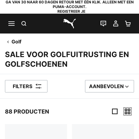
GA VAN 30 NAAR 60 DAGEN RETOUR MET ÉÉN KLIK. ALLEEN MET EEN
PUMA-ACCOUNT.
REGISTREER JE
ZOEKEN
LIVE CHAT
MIJN A
WI
PUMA.com
Golf
SALE VOOR GOLFUITRUSTING EN
GOLFSCHOENEN
FILTERS
AANBEVOLEN
SORTEER OP
88 PRODUCTEN
88 producten