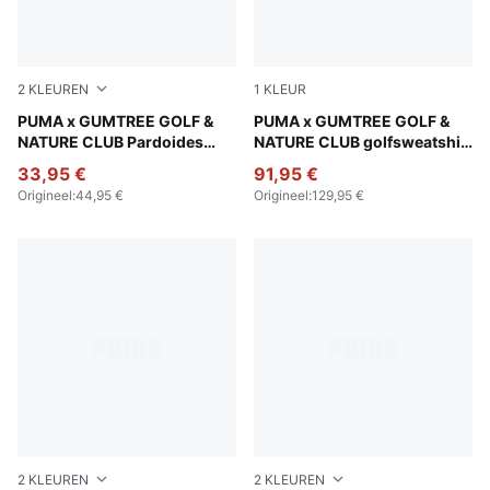
2
KLEUREN
1
KLEUR
Dark Sage
PUMA x GUMTREE GOLF &
Warm White Heather
PUMA x GUMTREE GOLF &
NATURE CLUB Pardoides
NATURE CLUB golfsweatshirt
golf-T-shirt voor heren
voor heren
33,95 €
91,95 €
Origineel
:
44,95 €
Origineel
:
129,95 €
2
KLEUREN
2
KLEUREN