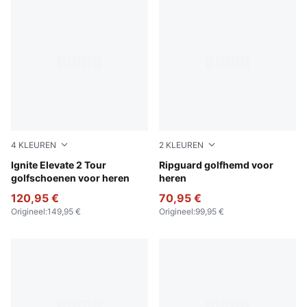
4
KLEUREN
2
KLEUREN
PUMA White-Deep Navy-PUMA Silver
Ignite Elevate 2 Tour
Deep Navy
Ripguard golfhemd voor
golfschoenen voor heren
heren
120,95 €
70,95 €
Origineel
:
149,95 €
Origineel
:
99,95 €