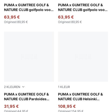
Sandstone
PUMA x GUMTREE GOLF &
Flat Dark Gray
PUMA x GUMTREE GOLF &
NATURE CLUB golfpolo voor
NATURE CLUB golfpolo voor
heren
heren
63,95 €
63,95 €
Origineel
:
89,95 €
Origineel
:
89,95 €
2
KLEUREN
1
KLEUR
Warm White
PUMA x GUMTREE GOLF &
Warm White-Flat Dark Gray
PUMA x GUMTREE GOLF &
NATURE CLUB Pardoides
NATURE CLUB Helsinki
golf-T-shirt voor heren
uniseks golfschoenen
31,95 €
108,95 €
Origineel
:
44,95 €
Origineel
:
154,95 €