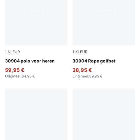
1
KLEUR
1
KLEUR
Luso Green
30904 polo voor heren
Luso Green
30904 Rope golfpet
59,95 €
28,95 €
Origineel
:
84,95 €
Origineel
:
39,95 €