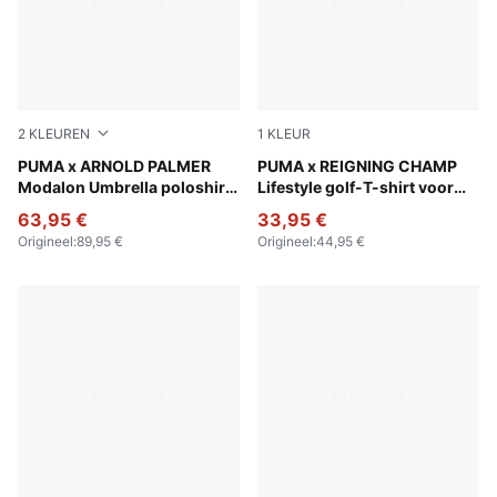
2
KLEUREN
1
KLEUR
Jasmine Flower
PUMA x ARNOLD PALMER
Deep Navy
PUMA x REIGNING CHAMP
Modalon Umbrella poloshirt
Lifestyle golf-T-shirt voor
voor heren
heren
63,95 €
33,95 €
Origineel
:
89,95 €
Origineel
:
44,95 €