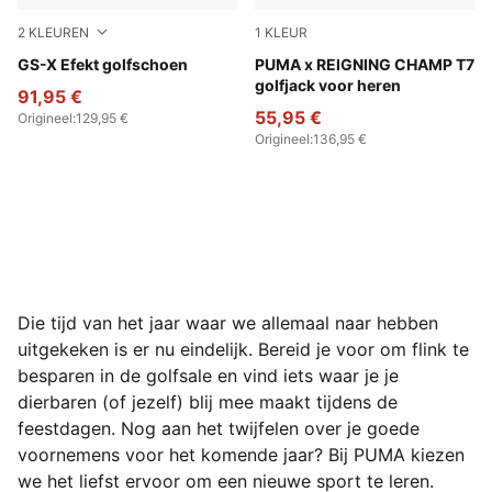
2
KLEUREN
1
KLEUR
PUMA White-Vapor Gray-Royal Sapphire
GS-X Efekt golfschoen
Green Terrain
PUMA x REIGNING CHAMP T7
golfjack voor heren
91,95 €
55,95 €
Origineel
:
129,95 €
Origineel
:
136,95 €
Die tijd van het jaar waar we allemaal naar hebben
uitgekeken is er nu eindelijk. Bereid je voor om flink te
besparen in de golfsale en vind iets waar je je
dierbaren (of jezelf) blij mee maakt tijdens de
feestdagen. Nog aan het twijfelen over je goede
voornemens voor het komende jaar? Bij PUMA kiezen
we het liefst ervoor om een nieuwe sport te leren.