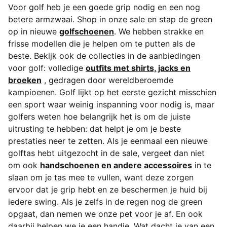
Voor golf heb je een goede grip nodig en een nog
betere armzwaai.
Shop in onze sale en stap de green
op in nieuwe
golfschoenen
. We hebben strakke en
frisse modellen die je helpen om te putten als de
beste. Bekijk ook de collecties in de aanbiedingen
voor golf: volledige
outfits met shirts, jacks en
broeken
, gedragen door wereldberoemde
kampioenen. Golf lijkt op het eerste gezicht misschien
een sport waar weinig inspanning voor nodig is, maar
golfers weten hoe belangrijk het is om de juiste
uitrusting te hebben: dat helpt je om je beste
prestaties neer te zetten. Als je eenmaal een nieuwe
golftas hebt uitgezocht in de sale, vergeet dan niet
om ook
handschoenen en andere accessoires
in te
slaan om je tas mee te vullen, want deze zorgen
ervoor dat je grip hebt en ze beschermen je huid bij
iedere swing. Als je zelfs in de regen nog de green
opgaat, dan nemen we onze pet voor je af. En ook
daarbij helpen we je een handje. Wat dacht je van een