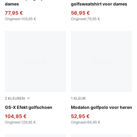
dames
golfsweatshirt voor dames
77,95 €
56,95 €
Origineel
:
109,95 €
Origineel
:
79,95 €
2
KLEUREN
1
KLEUR
Warm White-Ice Coffee-PUMA White
GS-X Efekt golfschoen
Warm White-Ice Coffee
Modalon golfpolo voor heren
104,95 €
52,95 €
Origineel
:
129,95 €
Origineel
:
64,95 €