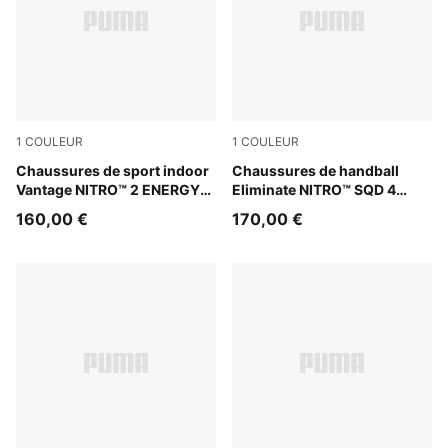
1
COULEUR
1
COULEUR
PUMA White-Lime Squeeze-Electric Peppermint
Chaussures de sport indoor
PUMA White-Ultra Red-Heat 
Chaussures de handball
Vantage NITRO™ 2 ENERGY
Eliminate NITRO™ SQD 4
Unisexe
ENERGY Unisexe
160,00 €
170,00 €