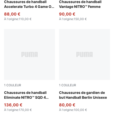
PUMA White-Glowing Red-Ultra Blue
Chaussures de handball
PUMA White-Berry-Heat Fire
Chaussures de handball
Accelerate Turbo 4 Game On
Vantage NITRO™ Femme
Unisexe
88,00 €
90,00 €
À l'origine
:
110,00 €
À l'origine
:
150,00 €
1
COULEUR
1
COULEUR
Gray Fog-Yellow Alert-PUMA Black
Chaussures de handball
Silver Mist-Yellow Alert-PU
Chaussures de gardien de
Eliminate NITRO™ SQD 4
but Handball Berlin Unisexe
Berlin Unisexe
136,00 €
80,00 €
À l'origine
:
170,00 €
À l'origine
:
100,00 €