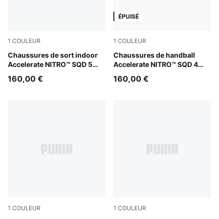
ÉPUISÉ
1
COULEUR
1
COULEUR
PUMA White-PUMA Black
Chaussures de sort indoor
PUMA White-Glowing Red-La
Chaussures de handball
Accelerate NITRO™ SQD 5
Accelerate NITRO™ SQD 4
Launch Edition Unisexe
Mathias Gidsel Unisexe
160,00 €
160,00 €
1
COULEUR
1
COULEUR