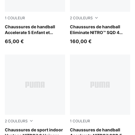
1
COULEUR
2
COULEURS
PUMA White-PUMA Black-Alpine Snow
Chaussures de handball
Aqua Glow-PUMA White-Ultr
Chaussures de handball
Accelerate 5 Enfant et
Eliminate NITRO™ SQD 4
Adolescent
Unisexe
65,00 €
160,00 €
2
COULEURS
1
COULEUR
Aqua Glow-PUMA Black-Green Glare
Chaussures de sport indoor
PUMA White-Royal Sapphire
Chaussures de handball