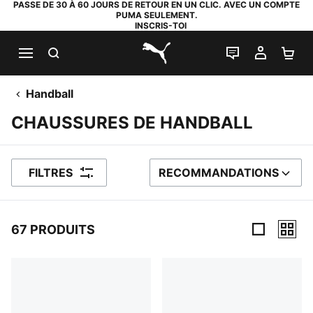
PASSE DE 30 À 60 JOURS DE RETOUR EN UN CLIC. AVEC UN COMPTE
PUMA SEULEMENT.
INSCRIS-TOI
RECHERCHE
LIVE CHAT
MON C
PA
PUMA.com
Handball
CHAUSSURES DE HANDBALL
FILTRES
RECOMMANDATIONS
TRIER PAR
67 PRODUITS
67 PRODUITS