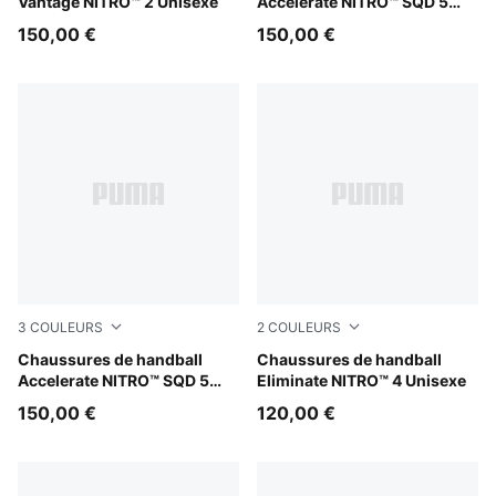
Vantage NITRO™ 2 Unisexe
Accelerate NITRO™ SQD 5
Femme
150,00 €
150,00 €
3
COULEURS
2
COULEURS
Aqua Glow-PUMA Black-Green Glare-Royal Sapphire
Chaussures de handball
Aqua Glow-PUMA White-PU
Chaussures de handball
Accelerate NITRO™ SQD 5
Eliminate NITRO™ 4 Unisexe
Unisexe
150,00 €
120,00 €