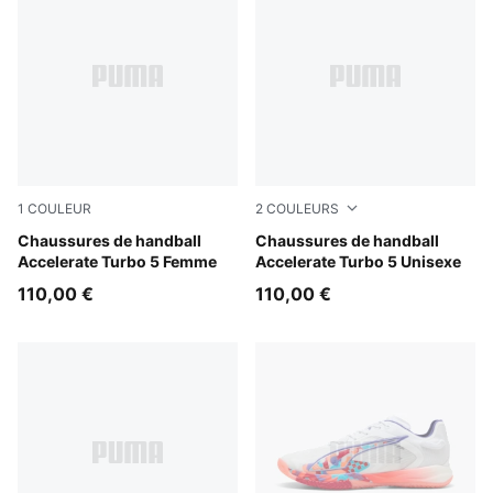
1
COULEUR
2
COULEURS
PUMA White-Royal Sapphire-Light Lavender
Chaussures de handball
Aqua Glow-PUMA Black-Gre
Chaussures de handball
Accelerate Turbo 5 Femme
Accelerate Turbo 5 Unisexe
110,00 €
110,00 €