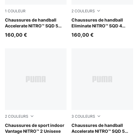
1
COULEUR
2
COULEURS
PUMA White-Bright Aqua-Purple Glimmer
Chaussures de handball
PUMA White-PUMA Black-S
Chaussures de handball
Accelerate NITRO™ SQD 5
Eliminate NITRO™ SQD 4
ENERGY Unisexe
Unisexe
160,00 €
160,00 €
2
COULEURS
3
COULEURS
PUMA White-PUMA Black-Sugared Almond
Chaussures de sport indoor
PUMA Black-PUMA White
Chaussures de handball
Vantage NITRO™ 2 Unisexe
Accelerate NITRO™ SQD 5
Unisexe