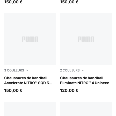
150,00 €
150,00 €
3
COULEURS
2
COULEURS
PUMA White-PUMA Black-Sugared Almond
Chaussures de handball
PUMA White-PUMA Black-Al
Chaussures de handball
Accelerate NITRO™ SQD 5
Eliminate NITRO™ 4 Unisexe
Unisexe
150,00 €
120,00 €