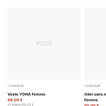
3 PRODUITS
1
COULEUR
1
COULEUR
Light Moss
Honey Butte
Veste YONA Femme
Gilet sans
98,00 €
Femme
À l'origine
:
250,00 €
50,00 €