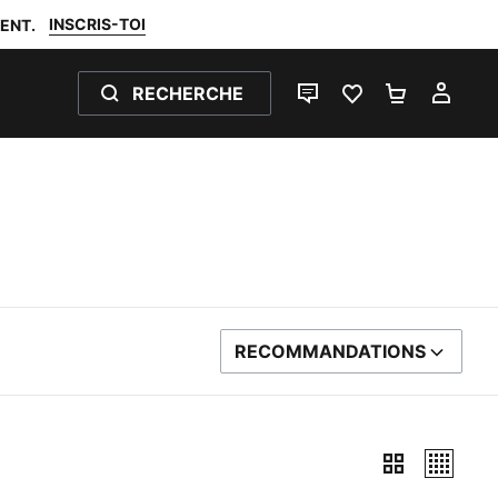
INSCRIS-TOI
ENT.
RECHERCHE
LIVE CHAT
FAVORIS 0
PANIER 0
MON
RECOMMANDATIONS
TRIER PAR