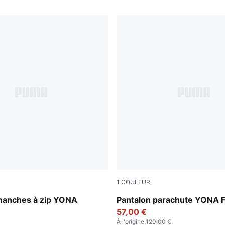
1
COULEUR
r
Dusky Gray
 manches à zip YONA
Pantalon parachute YONA
57,00 €
À l'origine
:
120,00 €