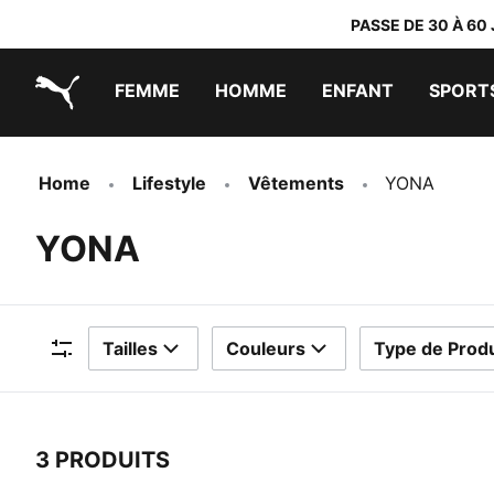
PASSE DE 30 À 60
FEMME
HOMME
ENFANT
SPORT
PUMA.com
PUMA x TRANSFORMERS
PUMA x DORA THE EXPLORER
Chaussures faciles à enfiler
Vêtements à moins de 40 €
Home
Lifestyle
Vêtements
YONA
YONA
Tailles
Couleurs
Type de Produ
Filtres
3 PRODUITS