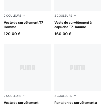
2
COULEURS
2
COULEURS
Mouse Gray
Veste de survêtement T7
Birch
Veste de survêtement à
Homme
capuche T7 Homme
120,00 €
160,00 €
2
COULEURS
2
COULEURS
Chai Latte
Veste de survêtement
Puma Black
Pantalon de survêtement à