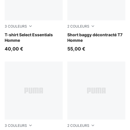
3
COULEURS
2
COULEURS
Medium Gray Heather
T-shirt Select Essentials
Puma Black
Short baggy décontracté T7
Homme
Homme
40,00 €
55,00 €
3
COULEURS
2
COULEURS