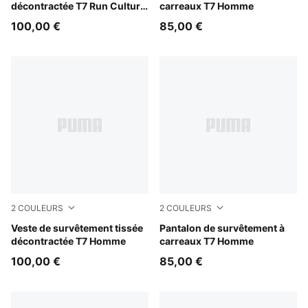
décontractée T7 Run Culture
carreaux T7 Homme
Collective Homme
100,00 €
85,00 €
2
COULEURS
2
COULEURS
Midnight Petrol
Veste de survêtement tissée
Chocolate Fondue
Pantalon de survêtement à
décontractée T7 Homme
carreaux T7 Homme
100,00 €
85,00 €