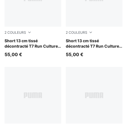
2
COULEURS
2
COULEURS
Chai Latte
Short 13 cm tissé
Puma Black
Short 13 cm tissé
décontracté T7 Run Culture
décontracté T7 Run Culture
Collective Homme
Collective Homme
55,00 €
55,00 €