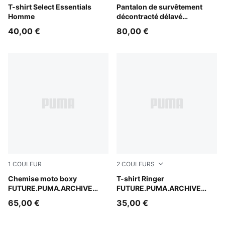
Puma White
T-shirt Select Essentials
Cool Blue
Pantalon de survêtement
Homme
décontracté délavé
FUTURE.PUMA.ARCHIVE
40,00 €
80,00 €
Unisexe
1
COULEUR
2
COULEURS
Puma Black
Chemise moto boxy
Puma Black
T-shirt Ringer
FUTURE.PUMA.ARCHIVE
FUTURE.PUMA.ARCHIVE
Unisexe
Unisexe
65,00 €
35,00 €