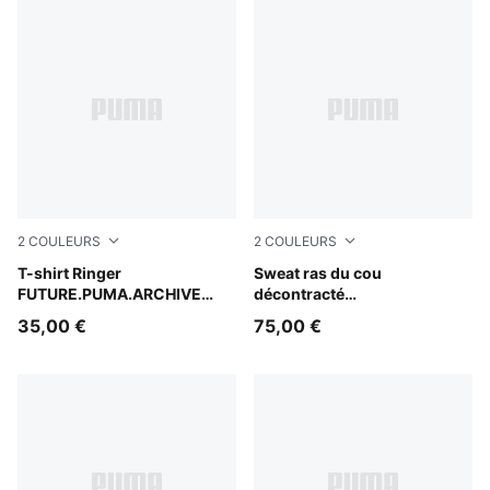
2
COULEURS
2
COULEURS
Puma White
T-shirt Ringer
Puma Black
Sweat ras du cou
FUTURE.PUMA.ARCHIVE
décontracté
Unisexe
FUTURE.PUMA.ARCHIVE
35,00 €
75,00 €
Moto Unisexe