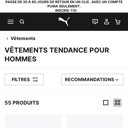
PASSE DE 30 À 60 JOURS DE RETOUR EN UN CLIC. AVEC UN COMPTE
PUMA SEULEMENT.
INSCRIS-TOI
RECHERCHE
LIVE CHAT
MON C
PA
PUMA.com
Vêtements
VÊTEMENTS TENDANCE POUR
HOMMES
FILTRES
RECOMMANDATIONS
TRIER PAR
55 PRODUITS
55 PRODUITS