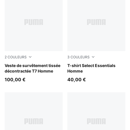
2
COULEURS
3
COULEURS
Puma Black
Veste de survêtement tissée
Puma Black
T-shirt Select Essentials
décontractée T7 Homme
Homme
100,00 €
40,00 €