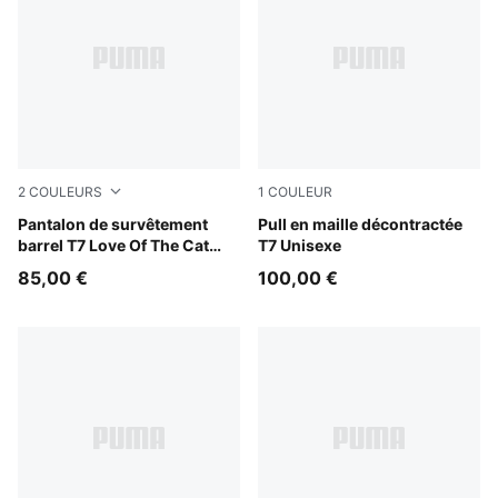
2
COULEURS
1
COULEUR
Inky Depths-Créme De Mint
Pantalon de survêtement
Inky Depths-Créme De Mint
Pull en maille décontractée
barrel T7 Love Of The Cat
T7 Unisexe
Homme
85,00 €
100,00 €