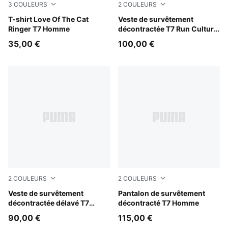
3
COULEURS
2
COULEURS
Puma White
T-shirt Love Of The Cat
Inky Depths
Veste de survêtement
Ringer T7 Homme
décontractée T7 Run Culture
Collective Homme
35,00 €
100,00 €
2
COULEURS
2
COULEURS
Puma Black
Veste de survêtement
Mouse Gray
Pantalon de survêtement
décontractée délavé T7
décontracté T7 Homme
FUTURE.PUMA.ARCHIVE
90,00 €
115,00 €
Unisexe