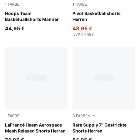
1
FARBE
1
FARBE
Puma Black
Hoops Team
Puma Black
Pivot Basketballshorts
Basketballshorts Männer
Herren
44,95 €
48,95 €
UVP
:
59,95 €
1
FARBE
3
FARBEN
PUMA White-AOP
LaFrancé Heem Aerospace
Platinum Gray-AOP
Rare Supply 7" Gestrickte
Mesh Relaxed Shorts Herren
Shorts Herren