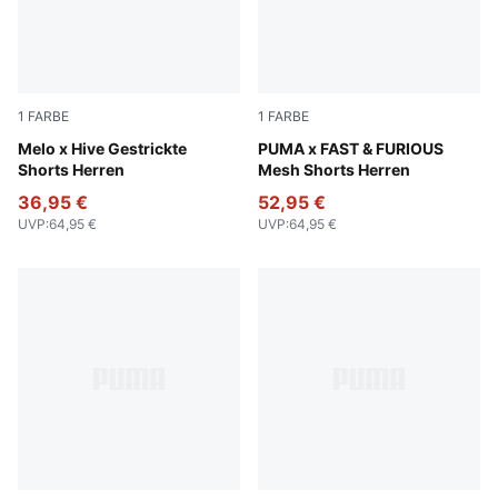
1
FARBE
1
FARBE
PUMA Black-AOP
Melo x Hive Gestrickte
PUMA Black-AOP
PUMA x FAST & FURIOUS
Shorts Herren
Mesh Shorts Herren
36,95 €
52,95 €
UVP
:
64,95 €
UVP
:
64,95 €