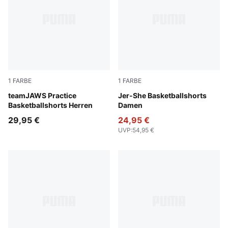
1
FARBE
1
FARBE
For All Time Red
teamJAWS Practice
Puma White
Jer-She Basketballshorts
Basketballshorts Herren
Damen
29,95 €
24,95 €
UVP
:
54,95 €