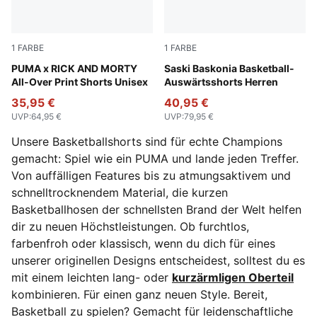
1
FARBE
1
FARBE
PUMA Black-AOP
PUMA x RICK AND MORTY
Puma White
Saski Baskonia Basketball-
All-Over Print Shorts Unisex
Auswärtsshorts Herren
35,95 €
40,95 €
UVP
:
64,95 €
UVP
:
79,95 €
Unsere Basketballshorts sind für echte Champions
gemacht: Spiel wie ein PUMA und lande jeden Treffer.
Von auffälligen Features bis zu atmungsaktivem und
schnelltrocknendem Material, die kurzen
Basketballhosen der schnellsten Brand der Welt helfen
dir zu neuen Höchstleistungen.
Ob furchtlos,
farbenfroh oder klassisch, wenn du dich für eines
unserer originellen Designs entscheidest, solltest du es
mit einem leichten lang- oder
kurzärmligen Oberteil
kombinieren. Für einen ganz neuen Style. Bereit,
Basketball zu spielen? Gemacht für leidenschaftliche