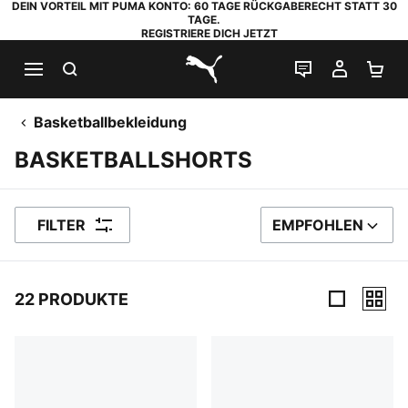
DEIN VORTEIL MIT PUMA KONTO: 60 TAGE RÜCKGABERECHT STATT 30
TAGE.
REGISTRIERE DICH JETZT
SUCHEN
LIVE-CHAT
MEIN K
WA
PUMA.com
Basketballbekleidung
BASKETBALLSHORTS
FILTER
EMPFOHLEN
SORTIEREN NACH
22 PRODUKTE
22 Produkte