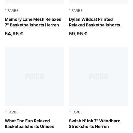
1
FARBE
1
FARBE
PUMA Black-Ultra Blue
Memory Lane Mesh Relaxed
Chocolate Fondue-AOP
Dylan Wildcat Printed
7" Basketballshorts Herren
Relaxed Basketballshorts
Herren
54,95 €
59,95 €
1
FARBE
1
FARBE
Alpine Snow
What The Fun Relaxed
PUMA Black-AOP
Swish N' Ink 7" Wendbare
Basketballshorts Unisex
Strickshorts Herren