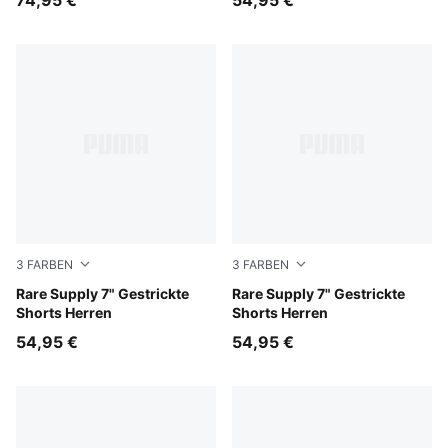
74,95 €
54,95 €
3
FARBEN
3
FARBEN
Ultra Blue-AOP
Rare Supply 7" Gestrickte
PUMA Black-AOP
Rare Supply 7" Gestrickte
Shorts Herren
Shorts Herren
54,95 €
54,95 €