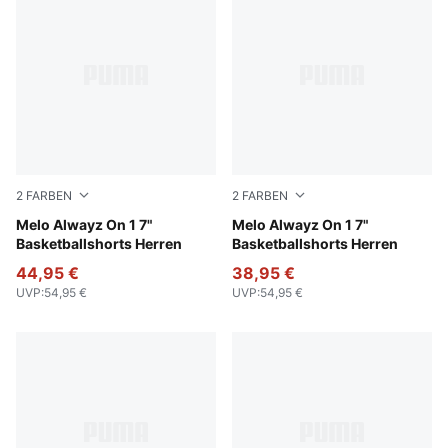
2
FARBEN
2
FARBEN
Electric Peppermint-AOP
Melo Alwayz On 1 7"
Silver Mist-AOP
Melo Alwayz On 1 7"
Basketballshorts Herren
Basketballshorts Herren
44,95 €
38,95 €
UVP
:
54,95 €
UVP
:
54,95 €