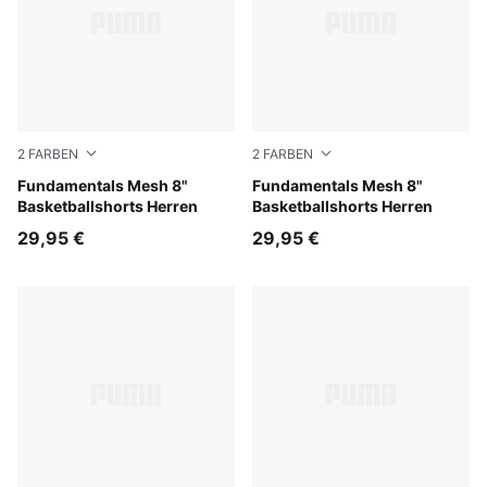
2
FARBEN
2
FARBEN
Puma Black
Fundamentals Mesh 8"
PUMA Navy
Fundamentals Mesh 8"
Basketballshorts Herren
Basketballshorts Herren
29,95 €
29,95 €