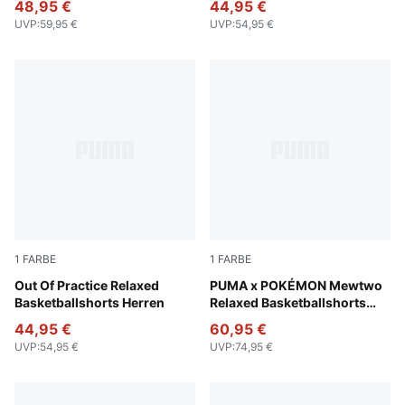
48,95 €
44,95 €
UVP
:
59,95 €
UVP
:
54,95 €
1
FARBE
1
FARBE
Gray Echo-Amarena-AOP
Out Of Practice Relaxed
PUMA Black-AOP
PUMA x POKÉMON Mewtwo
Basketballshorts Herren
Relaxed Basketballshorts
Herren
44,95 €
60,95 €
UVP
:
54,95 €
UVP
:
74,95 €