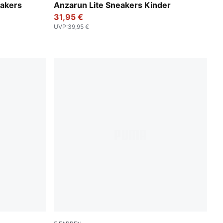
s-PUMA White
Peacoat-Puma White
eakers
Anzarun Lite Sneakers Kinder
31,95 €
UVP
:
39,95 €