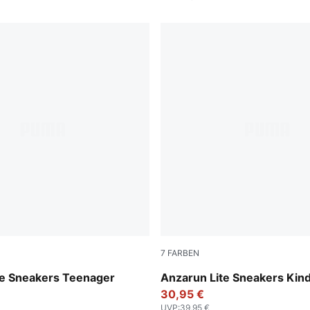
7
FARBEN
e-PUMA White
PUMA White-PUMA White
te Sneakers Teenager
Anzarun Lite Sneakers Kin
30,95 €
UVP
:
39,95 €