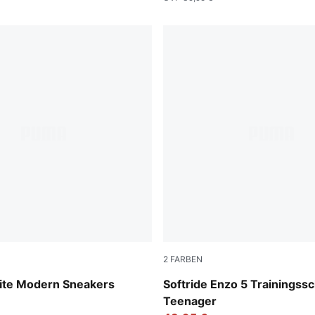
2
FARBEN
Flat Light Gray
For All Time Red-PUMA Blac
Lite Modern Sneakers
Softride Enzo 5 Trainingss
Teenager