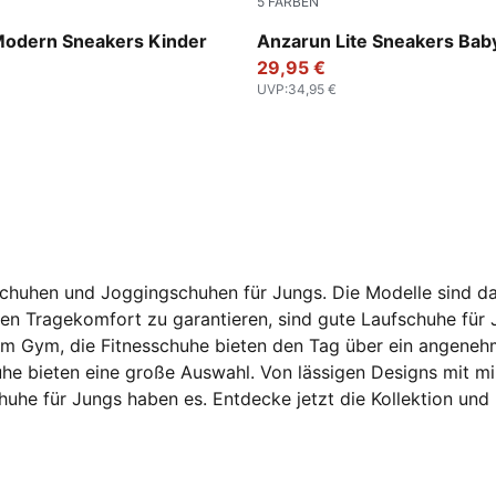
5
FARBEN
-PUMA Pink-PUMA White
Puma Black-Ultra Gray
Modern Sneakers Kinder
Anzarun Lite Sneakers Bab
29,95 €
UVP
:
34,95 €
fschuhen und Joggingschuhen für Jungs. Die Modelle sind 
ten Tragekomfort zu garantieren, sind gute Laufschuhe für
 im Gym, die Fitnesschuhe bieten den Tag über ein angene
uhe bieten eine große Auswahl. Von lässigen Designs mit mi
he für Jungs haben es. Entdecke jetzt die Kollektion und