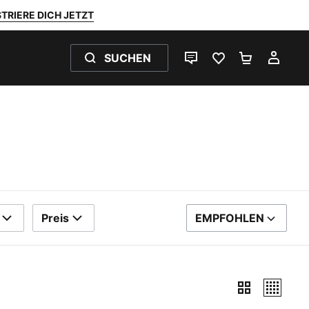
TRIERE DICH JETZT
SUCHEN
LIVE-CHAT
FAVORITEN 0
WARENKO
MEI
Preis
EMPFOHLEN
SORTIEREN NACH