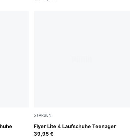
5
FARBEN
k
Sage Glow-PUMA White
chuhe
Flyer Lite 4 Laufschuhe Teenager
39,95 €