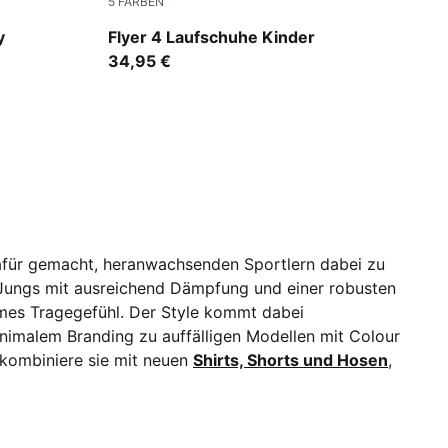
5
FARBEN
PUMA Navy-PUMA White
y
Flyer 4 Laufschuhe Kinder
34,95 €
dafür gemacht, heranwachsenden Sportlern dabei zu
 Jungs mit ausreichend Dämpfung und einer robusten
hmes Tragegefühl. Der Style kommt dabei
nimalem Branding zu auffälligen Modellen mit Colour
 kombiniere sie mit neuen
Shirts, Shorts und Hosen
,