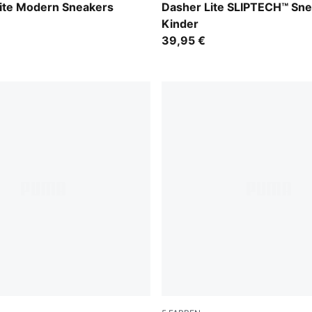
-PUMA White
Light Lavender-Inky Depth
Lite Modern Sneakers
Dasher Lite SLIPTECH™ Sn
Kinder
39,95 €