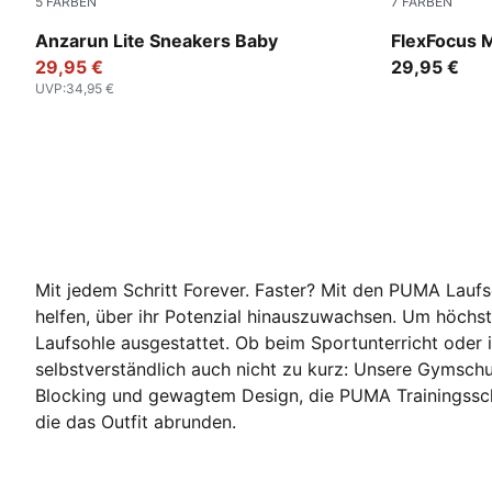
5
FARBEN
7
FARBEN
PUMA White-PUMA White
PUMA Black
Anzarun Lite Sneakers Baby
FlexFocus 
29,95 €
29,95 €
UVP
:
34,95 €
Mit jedem Schritt Forever. Faster? Mit den PUMA Lau
helfen, über ihr Potenzial hinauszuwachsen. Um höchs
Laufsohle ausgestattet. Ob beim Sportunterricht oder
selbstverständlich auch nicht zu kurz: Unsere Gymsch
Blocking und gewagtem Design, die PUMA Trainingsschu
die das Outfit abrunden.