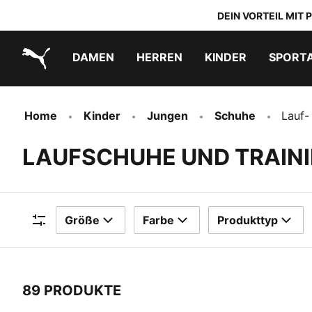
DEIN VORTEIL MIT
DAMEN
HERREN
KINDER
SPORT
PUMA.com
PUMA x TRANSFORMERS
PUMA x DORA THE EXPLORER
Schuhe zum Reinschlüpfen
Home
Kinder
Jungen
Schuhe
Lauf-
LAUFSCHUHE UND TRAIN
Größe
Farbe
Produkttyp
Filter
89 PRODUKTE