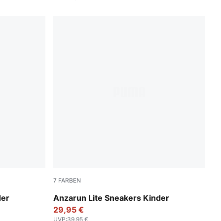
7
FARBEN
PUMA Black-Hyperlink Blue-PUMA White-Re
der
Anzarun Lite Sneakers Kinder
29,95 €
UVP
:
39,95 €