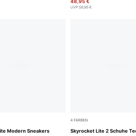
48,95 €
UVP
:
59,95 €
4
FARBEN
Flat Dark Gray
PUMA Black-PUMA White-PU
Lite Modern Sneakers
Skyrocket Lite 2 Schuhe T