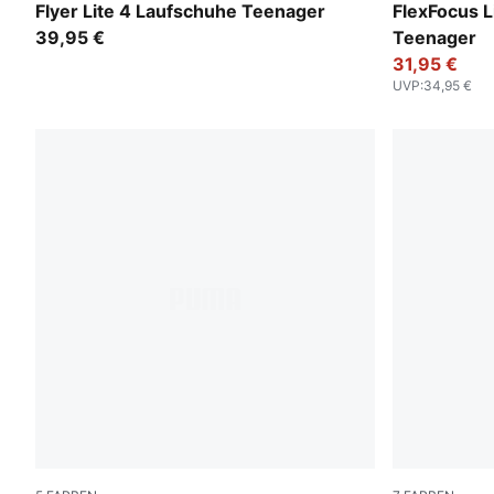
PUMA Navy-PUMA White
PUMA Black
Flyer Lite 4 Laufschuhe Teenager
FlexFocus 
39,95 €
Teenager
31,95 €
UVP
:
34,95 €