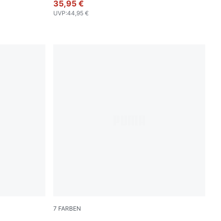
35,95 €
UVP
:
44,95 €
7
FARBEN