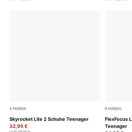
4
FARBEN
6
FARBEN
Puma White
PUMA White-
Skyrocket Lite 2 Schuhe Teenager
FlexFocus 
32,95 €
Teenager
UVP
:
39,95 €