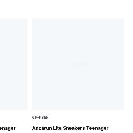
6
FARBEN
MA Silver
Peacoat-Puma White
eenager
Anzarun Lite Sneakers Teenager