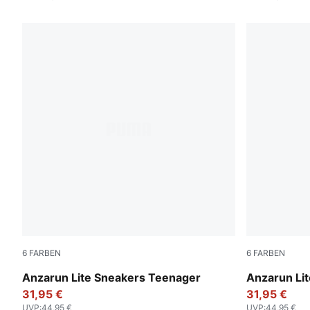
6
FARBEN
6
FARBEN
Puma Black-Ultra Gray
PUMA Whit
Anzarun Lite Sneakers Teenager
Anzarun Li
31,95 €
31,95 €
UVP
:
44,95 €
UVP
:
44,95 €