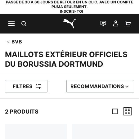
PASSE DE 30 À 60 JOURS DE RETOUR EN UN CLIC. AVEC UN COMPTE
PUMA SEULEMENT.
INSCRIS-TOI
RECHERCHE
LIVE CHAT
MON C
PA
PUMA.com
BVB
MAILLOTS EXTÉRIEUR OFFICIELS
DU BORUSSIA DORTMUND
FILTRES
RECOMMANDATIONS
TRIER PAR
2 PRODUITS
2 PRODUITS