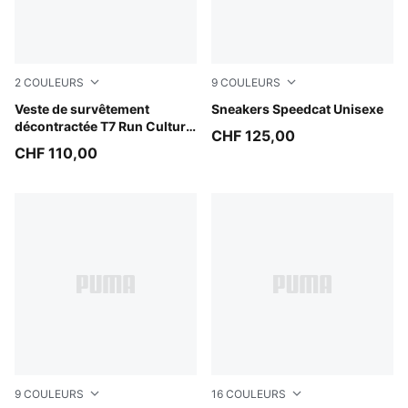
2
COULEURS
9
COULEURS
Inky Depths
Veste de survêtement
Mouse Gray-PUMA Black
Sneakers Speedcat Unisexe
décontractée T7 Run Culture
CHF 125,00
Collective Homme
CHF 110,00
9
COULEURS
16
COULEURS