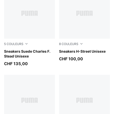
5
COULEURS
8
COULEURS
Pineapple Ice-Frosted Ivory
Sneakers Suede Charles F.
PUMA Black-Pelé Yellow
Sneakers H-Street Unisexe
Stead Unisexe
CHF 100,00
CHF 135,00