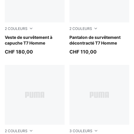
2
COULEURS
2
COULEURS
Birch
Veste de survêtement à
Puma Black
Pantalon de survêtement
capuche T7 Homme
décontracté T7 Homme
CHF 180,00
CHF 110,00
2
COULEURS
3
COULEURS