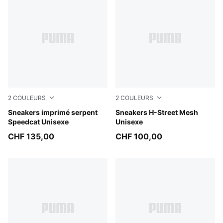
2
COULEURS
2
COULEURS
Bitter Chocolate-Toasted Almond
Sneakers imprimé serpent
Buttercream-Gum
Sneakers H-Street Mesh
Speedcat Unisexe
Unisexe
CHF 135,00
CHF 100,00