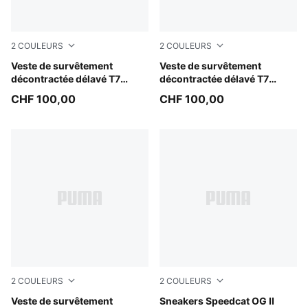
2
COULEURS
2
COULEURS
Cool Blue
Veste de survêtement
Puma Black
Veste de survêtement
décontractée délavé T7
décontractée délavé T7
FUTURE.PUMA.ARCHIVE
FUTURE.PUMA.ARCHIVE
CHF 100,00
CHF 100,00
Unisexe
Unisexe
2
COULEURS
2
COULEURS
Midnight Petrol-Herb Garden
Veste de survêtement
Soft Grass-Sage Glow
Sneakers Speedcat OG II