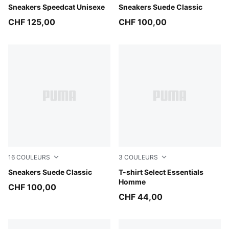
Sea Illusion-PUMA Black
Sneakers Speedcat Unisexe
Créme De Mint-PUMA White
Sneakers Suede Classic
CHF 125,00
CHF 100,00
16
COULEURS
3
COULEURS
Buttercream-PUMA White
Sneakers Suede Classic
Puma Black
T-shirt Select Essentials
Homme
CHF 100,00
CHF 44,00