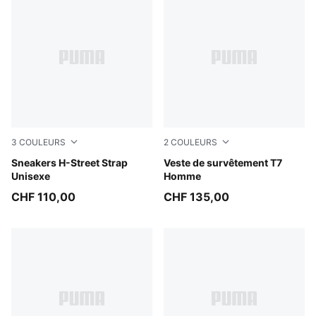
3
COULEURS
2
COULEURS
Dazzling Yellow-Warm White
Sneakers H-Street Strap
Puma Black
Veste de survêtement T7
Unisexe
Homme
CHF 110,00
CHF 135,00