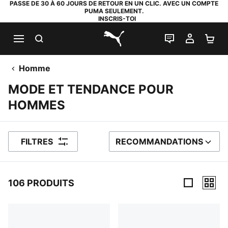
PASSE DE 30 À 60 JOURS DE RETOUR EN UN CLIC. AVEC UN COMPTE
PUMA SEULEMENT.
INSCRIS-TOI
RECHERCHE
LIVE CHAT
MON C
PA
PUMA.com
Homme
MODE ET TENDANCE POUR
HOMMES
FILTRES
RECOMMANDATIONS
TRIER PAR
106 PRODUITS
106 PRODUITS