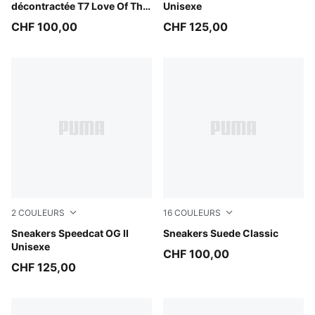
décontractée T7 Love Of The
Unisexe
Cat Homme
CHF 100,00
CHF 125,00
2
COULEURS
16
COULEURS
Light Lavender-Warm White
Sneakers Speedcat OG II
Mountain Blue-PUMA White
Sneakers Suede Classic
Unisexe
CHF 100,00
CHF 125,00