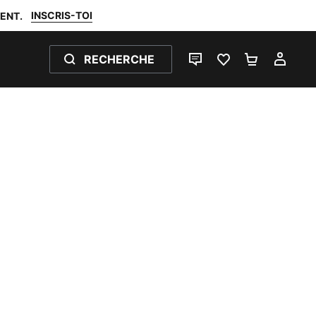
INSCRIS-TOI
ENT.
RECHERCHE
LIVE CHAT
FAVORIS 0
PANIER 0
MON