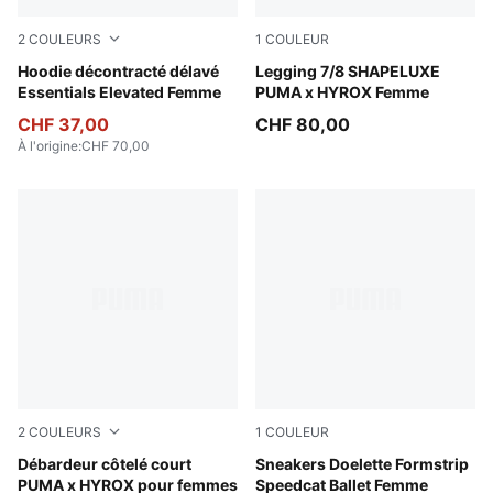
2
COULEURS
1
COULEUR
Cool Blue
Hoodie décontracté délavé
Puma Black
Legging 7/8 SHAPELUXE
Essentials Elevated Femme
PUMA x HYROX Femme
CHF 37,00
CHF 80,00
À l'origine
:
CHF 70,00
2
COULEURS
1
COULEUR
Puma White
Débardeur côtelé court
Warm White-Caramel Latte
Sneakers Doelette Formstrip
PUMA x HYROX pour femmes
Speedcat Ballet Femme