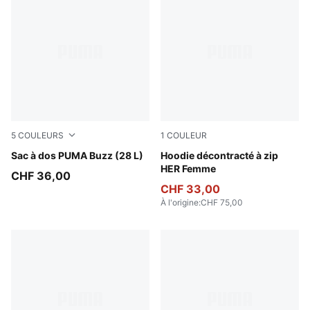
5
COULEURS
1
COULEUR
Garnet Glow
Sac à dos PUMA Buzz (28 L)
Puma Black
Hoodie décontracté à zip
HER Femme
CHF 36,00
CHF 33,00
À l'origine
:
CHF 75,00