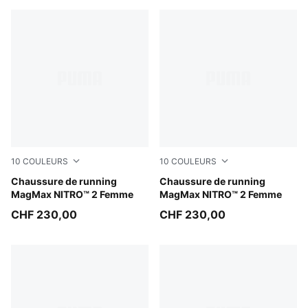
10
COULEURS
10
COULEURS
Alpine Snow-Buttercream
Chaussure de running
PUMA White-PUMA Silver
Chaussure de running
MagMax NITRO™ 2 Femme
MagMax NITRO™ 2 Femme
CHF 230,00
CHF 230,00