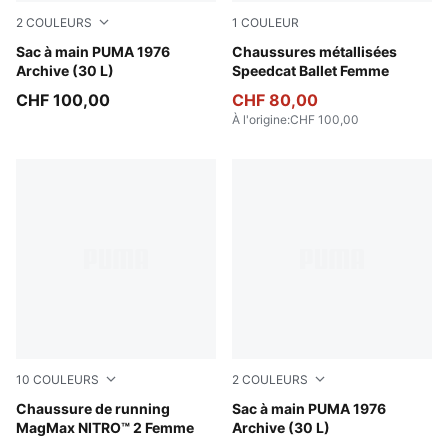
2
COULEURS
1
COULEUR
PUMA Black-Alpine Snow
Sac à main PUMA 1976
PUMA Silver-PUMA White
Chaussures métallisées
Archive (30 L)
Speedcat Ballet Femme
CHF 100,00
CHF 80,00
À l'origine
:
CHF 100,00
10
COULEURS
2
COULEURS
Silver Mist-Apple Spritz
Chaussure de running
Chocolate Fondue-Alpine S
Sac à main PUMA 1976
MagMax NITRO™ 2 Femme
Archive (30 L)