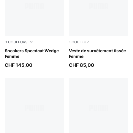
3
COULEURS
1
COULEUR
Totally Taupe-Chocolate
Sneakers Speedcat Wedge
Puma Black
Veste de survêtement tissée
Femme
Femme
CHF 145,00
CHF 85,00