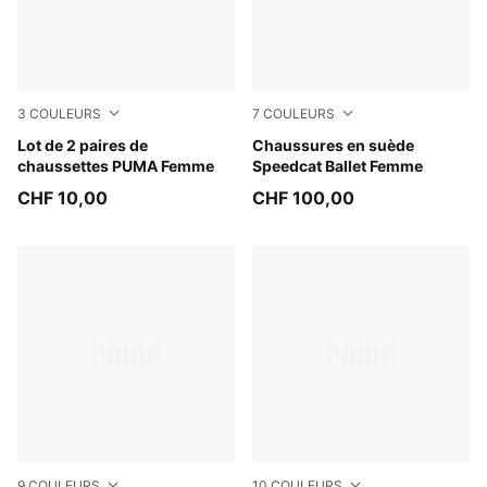
3
COULEURS
7
COULEURS
white
Lot de 2 paires de
PUMA Black-PUMA White-W
Chaussures en suède
chaussettes PUMA Femme
Speedcat Ballet Femme
CHF 10,00
CHF 100,00
9
COULEURS
10
COULEURS