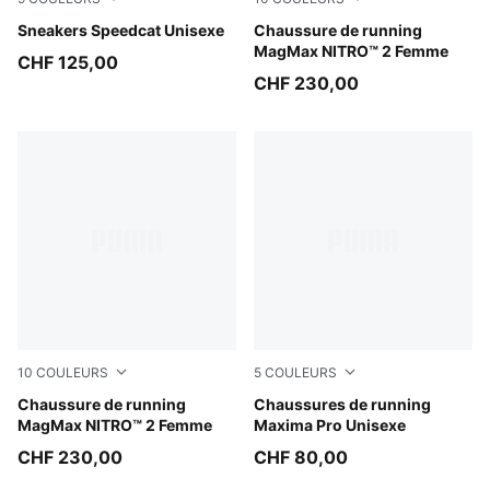
Mouse Gray-PUMA Black
Sneakers Speedcat Unisexe
Light Lavender-Inky Depths
Chaussure de running
MagMax NITRO™ 2 Femme
CHF 125,00
CHF 230,00
10
COULEURS
5
COULEURS
Créme De Mint-Sage Glow
Chaussure de running
Puma Black
Chaussures de running
MagMax NITRO™ 2 Femme
Maxima Pro Unisexe
CHF 230,00
CHF 80,00