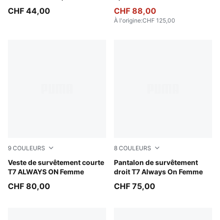
CHF 44,00
CHF 88,00
À l'origine
:
CHF 125,00
9
COULEURS
8
COULEURS
Créme De Mint-Garnet Glow
Veste de survêtement courte
Créme De Mint-Garnet Glow
Pantalon de survêtement
T7 ALWAYS ON Femme
droit T7 Always On Femme
CHF 80,00
CHF 75,00