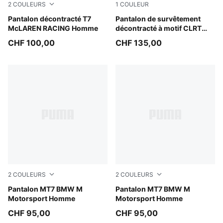
2
COULEURS
1
COULEUR
Mouse Gray
Pantalon décontracté T7
Moody Gray
Pantalon de survêtement
McLAREN RACING Homme
décontracté à motif CLRT
Unisexe
CHF 100,00
CHF 135,00
2
COULEURS
2
COULEURS
Pro Blue-M Color
Pantalon MT7 BMW M
Puma Black
Pantalon MT7 BMW M
Motorsport Homme
Motorsport Homme
CHF 95,00
CHF 95,00