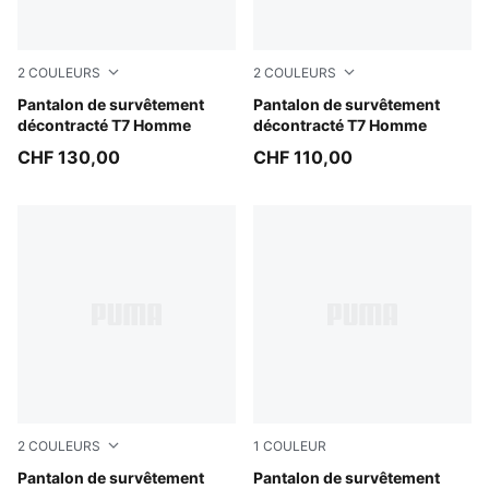
2
COULEURS
2
COULEURS
Puma Black
Pantalon de survêtement
Persian Blue
Pantalon de survêtement
décontracté T7 Homme
décontracté T7 Homme
CHF 130,00
CHF 110,00
2
COULEURS
1
COULEUR
Puma Black
Pantalon de survêtement
Flat Dark Gray-Glowing Red
Pantalon de survêtement