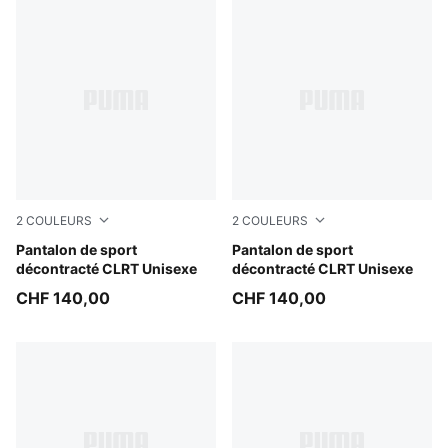
2
COULEURS
2
COULEURS
Moody Gray
Pantalon de sport
Chocolate Fondue
Pantalon de sport
décontracté CLRT Unisexe
décontracté CLRT Unisexe
CHF 140,00
CHF 140,00