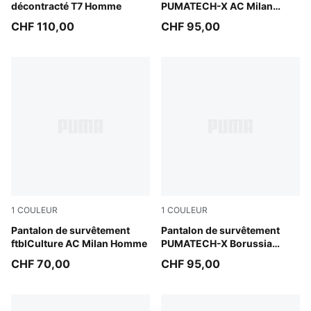
décontracté T7 Homme
PUMATECH-X AC Milan
Homme
CHF 110,00
CHF 95,00
1
COULEUR
1
COULEUR
Dark Gray Heather
Pantalon de survêtement
PUMA Black-Cool Light Gra
Pantalon de survêtement
ftblCulture AC Milan Homme
PUMATECH-X Borussia
Dortmund Homme
CHF 70,00
CHF 95,00