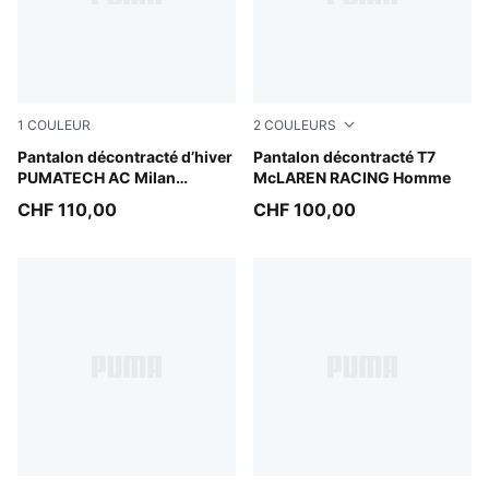
1
COULEUR
2
COULEURS
Puma Black
Pantalon décontracté d’hiver
Titan Black
Pantalon décontracté T7
PUMATECH AC Milan
McLAREN RACING Homme
Homme
CHF 110,00
CHF 100,00