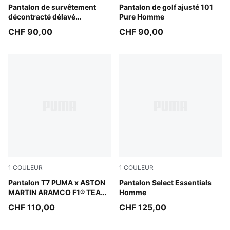
Cool Blue
Pantalon de survêtement
Birch
Pantalon de golf ajusté 101
décontracté délavé
Pure Homme
FUTURE.PUMA.ARCHIVE
CHF 90,00
CHF 90,00
Unisexe
1
COULEUR
1
COULEUR
Puma Black
Pantalon T7 PUMA x ASTON
Rich Cocoa
Pantalon Select Essentials
MARTIN ARAMCO F1® TEAM
Homme
Homme
CHF 110,00
CHF 125,00