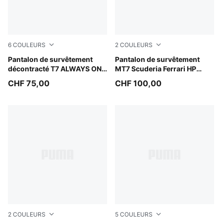
6
COULEURS
2
COULEURS
Buttercream-Inky Depths
Pantalon de survêtement
Puma Black
Pantalon de survêtement
décontracté T7 ALWAYS ON
MT7 Scuderia Ferrari HP
Homme
Homme
CHF 75,00
CHF 100,00
2
COULEURS
5
COULEURS