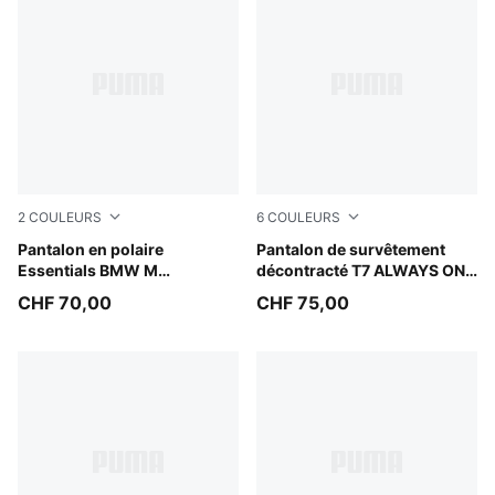
2
COULEURS
6
COULEURS
Puma Black
Pantalon en polaire
Midnight Petrol
Pantalon de survêtement
Essentials BMW M
décontracté T7 ALWAYS ON
Motorsport Homme
Homme
CHF 70,00
CHF 75,00