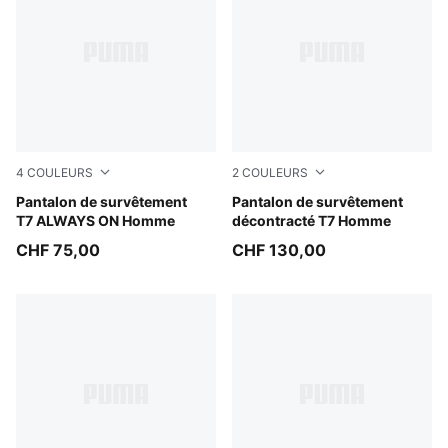
4
COULEURS
2
COULEURS
Puma Black
Pantalon de survêtement
Mouse Gray
Pantalon de survêtement
T7 ALWAYS ON Homme
décontracté T7 Homme
CHF 75,00
CHF 130,00