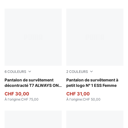
6
COULEURS
2
COULEURS
Chocolate Brown
Pantalon de survêtement
Puma Black
Pantalon de survêtement à
décontracté T7 ALWAYS ON
petit logo N° 1 ESS Femme
Homme
CHF 30,00
CHF 31,00
À l'origine
:
CHF 75,00
À l'origine
:
CHF 50,00