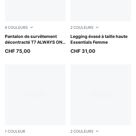
6
COULEURS
2
COULEURS
Buttercream-Inky Depths
Pantalon de survêtement
Puma Black
Legging évasé à taille haute
décontracté T7 ALWAYS ON
Essentials Femme
Homme
CHF 75,00
CHF 31,00
1
COULEUR
2
COULEURS