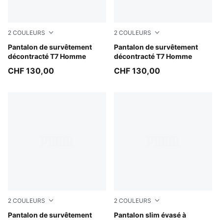
2
COULEURS
2
COULEURS
Mouse Gray
Pantalon de survêtement
Puma Black
Pantalon de survêtement
décontracté T7 Homme
décontracté T7 Homme
CHF 130,00
CHF 130,00
2
COULEURS
2
COULEURS
Persian Blue
Pantalon de survêtement
Mouse Gray
Pantalon slim évasé à