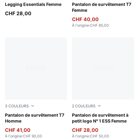
Puma Black
Legging Essentials Femme
Chocolate Brown
Pantalon de survêtement T7
Femme
CHF 28,00
CHF 40,00
À l'origine
:
CHF 85,00
3
COULEURS
2
COULEURS
Chocolate Brown
Pantalon de survêtement T7
Light Gray Heather
Pantalon de survêtement à
Homme
petit logo N° 1 ESS Femme
CHF 41,00
CHF 28,00
À l'origine
:
CHF 90,00
À l'origine
:
CHF 50,00