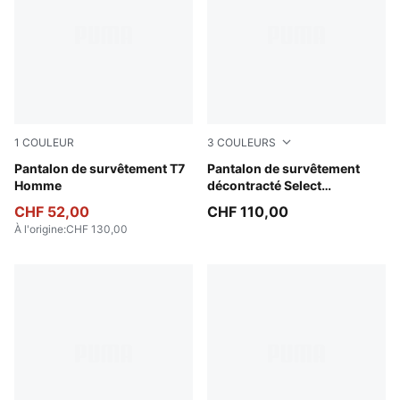
1
COULEUR
3
COULEURS
Puma Black
Pantalon de survêtement T7
Puma Black
Pantalon de survêtement
Homme
décontracté Select
Essentials Homme
CHF 52,00
CHF 110,00
À l'origine
:
CHF 130,00