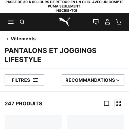
PASSE DE 30 À 60 JOURS DE RETOUR EN UN CLIC. AVEC UN COMPTE
PUMA SEULEMENT.
INSCRIS-TOI
RECHERCHE
LIVE CHAT
MON C
PA
PUMA.com
Vêtements
PANTALONS ET JOGGINGS
LIFESTYLE
FILTRES
RECOMMANDATIONS
TRIER PAR
247 PRODUITS
247 PRODUITS