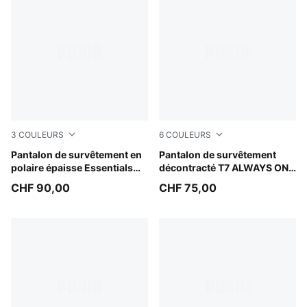
3
COULEURS
6
COULEURS
White Glow Heather
Pantalon de survêtement en
Midnight Petrol
Pantalon de survêtement
polaire épaisse Essentials
décontracté T7 ALWAYS ON
Homme
Homme
CHF 90,00
CHF 75,00