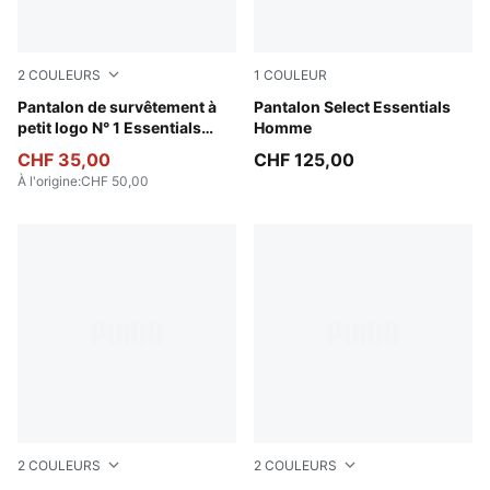
2
COULEURS
1
COULEUR
Light Gray Heather
Pantalon de survêtement à
Rich Cocoa
Pantalon Select Essentials
petit logo N° 1 Essentials
Homme
Femme
CHF 35,00
CHF 125,00
À l'origine
:
CHF 50,00
2
COULEURS
2
COULEURS