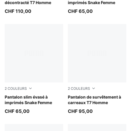
décontracté T7 Homme
imprimés Snake Femme
CHF 110,00
CHF 65,00
2
COULEURS
2
COULEURS
Puma Black
Pantalon slim évasé à
Chocolate Fondue
Pantalon de survêtement à
imprimés Snake Femme
carreaux T7 Homme
CHF 65,00
CHF 95,00