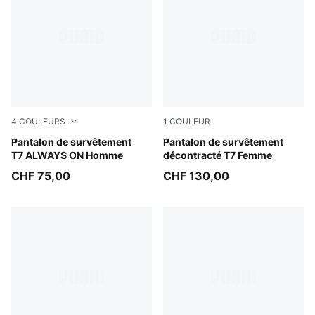
4
COULEURS
1
COULEUR
Puma Black
Pantalon de survêtement
Puma Black
Pantalon de survêtement
T7 ALWAYS ON Homme
décontracté T7 Femme
CHF 75,00
CHF 130,00