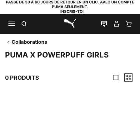
PASSE DE 30 À 60 JOURS DE RETOUR EN UN CLIC. AVEC UN COMPTE
PUMA SEULEMENT.
INSCRIS-TOI
RECHERCHE
LIVE CHAT
MON C
PA
PUMA.com
Collaborations
PUMA X POWERPUFF GIRLS
0 PRODUITS
0 PRODUITS