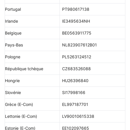
Portugal
PT980617138
Irlande
IE3495634NH
Belgique
BE0563911775
Pays-Bas
NL823907612B01
Pologne
PL5263124512
République tchèque
CZ683526088
Hongrie
HU26396840
Slovénie
SI17998166
Grèce (E-Com)
EL997187701
Lettonie (E-Com)
LV90010615338
Estonie (E-Com)
EE102097665