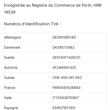
Enregistrée au Registre du Commerce de Fürth, HRB
14539
Numéros d'identification TVA :
Allemagne
DE295085185
Danemark
DK39573482
Suède
SE516411428101
Autriche
ATU68941425
Suisse
CHE-406.061.462
France
FR95841638893
Italie
IT10562670967
Espagne
ESW2765195I