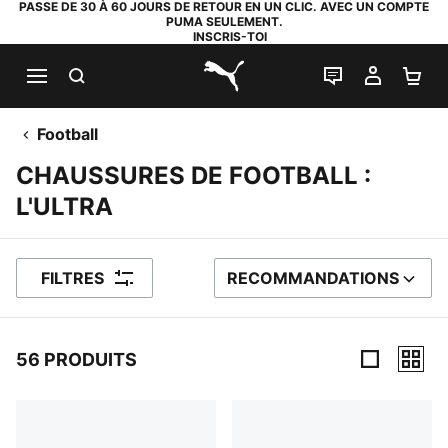
PASSE DE 30 À 60 JOURS DE RETOUR EN UN CLIC. AVEC UN COMPTE
PUMA SEULEMENT.
INSCRIS-TOI
RECHERCHE
LIVE CHAT
MON C
PA
PUMA.com
Football
CHAUSSURES DE FOOTBALL :
L'ULTRA
FILTRES
RECOMMANDATIONS
TRIER PAR
56 PRODUITS
56 PRODUITS