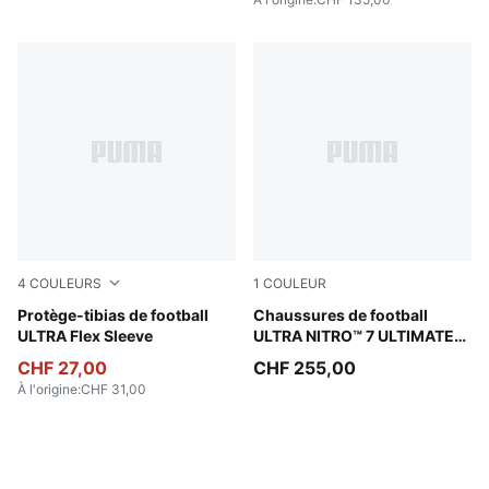
4
COULEURS
1
COULEUR
Yellow Alert-PUMA Black
Protège-tibias de football
PUMA White-Ultra Orange-Pi
Chaussures de football
ULTRA Flex Sleeve
ULTRA NITRO™ 7 ULTIMATE
BRILLIANCE FG Femme
CHF 27,00
CHF 255,00
À l'origine
:
CHF 31,00