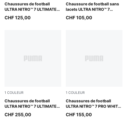
Ultra Red-PUMA Black-PUMA White
Chaussures de football
Ultra Red-PUMA Black-PUM
Chaussure de football sans
ULTRA NITRO™ 7 ULTIMATE
lacets ULTRA NITRO™ 7
FG/AG Enfant et Adolescent
MATCH FG/AG Unisexe
CHF 125,00
CHF 105,00
1
COULEUR
1
COULEUR
PUMA White-Yellow Alert-Heat Fire
Chaussures de football
PUMA White-Yellow Alert-He
Chaussures de football
ULTRA NITRO™ 7 ULTIMATE
ULTRA NITRO™ 7 PRO WHITE
WHITE FG Unisexe
FG Unisexe
CHF 255,00
CHF 155,00