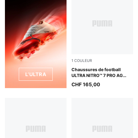
1
COULEUR
Ultra Red-PUMA Black-PUM
Chaussures de football
L’ULTRA
ULTRA NITRO™ 7 PRO AG
Unisexe
CHF 165,00