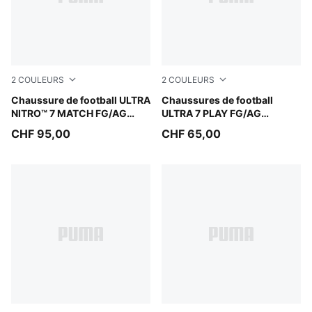
2
COULEURS
2
COULEURS
PUMA Black-Intense Mint
Chaussure de football ULTRA
PUMA Black-Intense Mint
Chaussures de football
NITRO™ 7 MATCH FG/AG
ULTRA 7 PLAY FG/AG
Unisexe
Unisexe
CHF 95,00
CHF 65,00