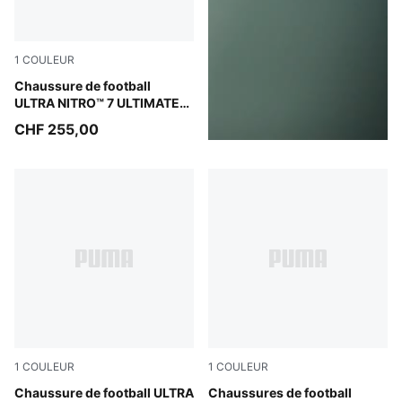
1
COULEUR
Ultra Red-PUMA Black-PUMA White
Chaussure de football
ULTRA NITRO™ 7 ULTIMATE
MxSG Unisexe
CHF 255,00
1
COULEUR
1
COULEUR
Ultra Red-PUMA Black-PUMA White
Chaussure de football ULTRA
Ultra Red-PUMA Black-PUM
Chaussures de football