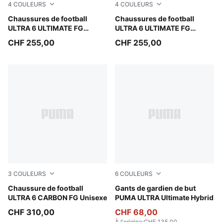
4
COULEURS
4
COULEURS
Icy Blue-PUMA White-Blue Jewel
Chaussures de football
Yellow Alert-PUMA Black-G
Chaussures de football
ULTRA 6 ULTIMATE FG
ULTRA 6 ULTIMATE FG
Unisexe
Unisexe
CHF 255,00
CHF 255,00
3
COULEURS
6
COULEURS
Yellow Alert-PUMA Black-Glowing Red-Lime Squeeze
Chaussure de football
Yellow Alert-PUMA Black
Gants de gardien de but
ULTRA 6 CARBON FG Unisexe
PUMA ULTRA Ultimate Hybrid
CHF 310,00
CHF 68,00
À l'origine
:
CHF 135,00