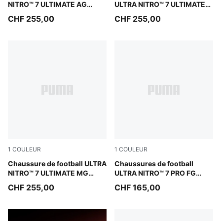
NITRO™ 7 ULTIMATE AG
ULTRA NITRO™ 7 ULTIMATE
Unisexe
FG Femme
CHF 255,00
CHF 255,00
1
COULEUR
1
COULEUR
Ultra Red-PUMA Black-PUMA White
Chaussure de football ULTRA
Ultra Red-PUMA Black-PUM
Chaussures de football
NITRO™ 7 ULTIMATE MG
ULTRA NITRO™ 7 PRO FG
Unisexe
Unisexe
CHF 255,00
CHF 165,00