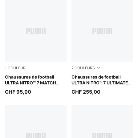
1
COULEUR
2
COULEURS
PUMA White-Yellow Alert-Heat Fire
Chaussures de football
PUMA Black-Intense Mint
Chaussures de football
ULTRA NITRO™ 7 MATCH
ULTRA NITRO™ 7 ULTIMATE
WHITE FG Unisexe
FG Unisexe
CHF 95,00
CHF 255,00