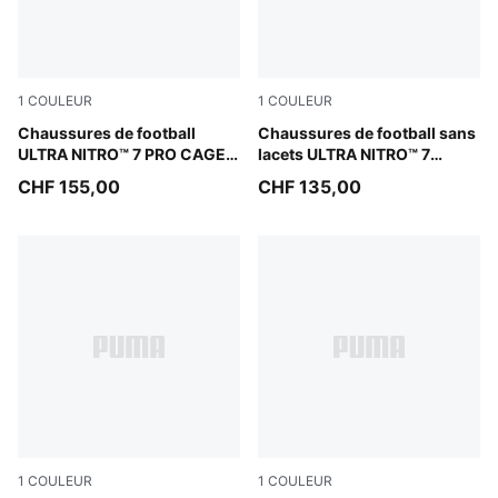
1
COULEUR
1
COULEUR
Ultra Red-PUMA Black-PUMA White
Chaussures de football
Ultra Red-PUMA Black-PUM
Chaussures de football sans
ULTRA NITRO™ 7 PRO CAGE
lacets ULTRA NITRO™ 7
TT Unisexe
ULTIMATE FG/AG Enfant et
CHF 155,00
CHF 135,00
Adolescent
1
COULEUR
1
COULEUR