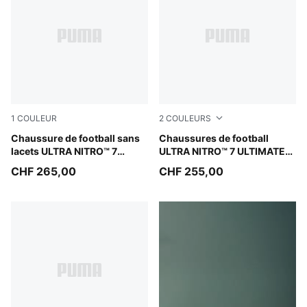
1
COULEUR
2
COULEURS
Ultra Red-PUMA Black-PUMA White
Chaussure de football sans
Ultra Red-PUMA Black-PUM
Chaussures de football
lacets ULTRA NITRO™ 7
ULTRA NITRO™ 7 ULTIMATE
ULTIMATE FG Unisexe
FG Unisexe
CHF 265,00
CHF 255,00