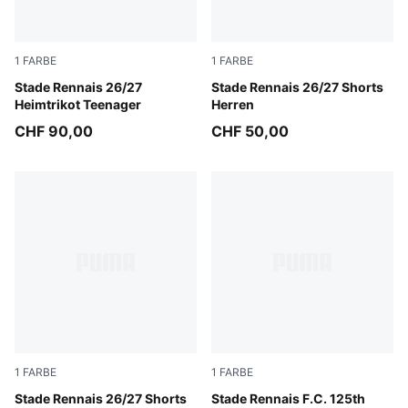
1
FARBE
1
FARBE
PUMA Red-PUMA Black
Stade Rennais 26/27
PUMA Black-PUMA Red
Stade Rennais 26/27 Shorts
Heimtrikot Teenager
Herren
CHF 90,00
CHF 50,00
1
FARBE
1
FARBE
PUMA Black-PUMA Red
Stade Rennais 26/27 Shorts
Dark Crimson-Rose Gold
Stade Rennais F.C. 125th