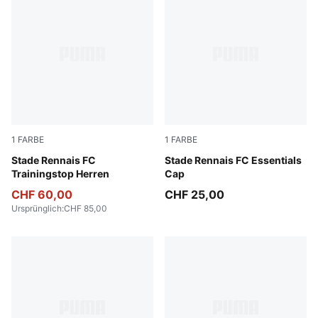
1
FARBE
1
FARBE
PUMA Red-PUMA Silver
Stade Rennais FC
PUMA Black-PUMA White
Stade Rennais FC Essentials
Trainingstop Herren
Cap
CHF 60,00
CHF 25,00
Ursprünglich
:
CHF 85,00