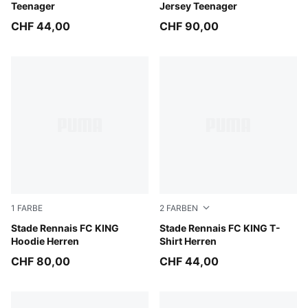
Teenager
Jersey Teenager
CHF 44,00
CHF 90,00
1
FARBE
2
FARBEN
Aubergine-Dark Crimson
Stade Rennais FC KING
Aubergine-Dark Crimson
Stade Rennais FC KING T-
Hoodie Herren
Shirt Herren
CHF 80,00
CHF 44,00