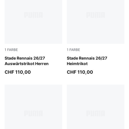
1
FARBE
1
FARBE
PUMA White-PUMA Black
Stade Rennais 26/27
PUMA Red-PUMA Black
Stade Rennais 26/27
Auswärtstrikot Herren
Heimtrikot
CHF 110,00
CHF 110,00