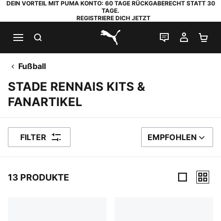
DEIN VORTEIL MIT PUMA KONTO: 60 TAGE RÜCKGABERECHT STATT 30
TAGE.
REGISTRIERE DICH JETZT
SUCHEN
LIVE-CHAT
MEIN K
WA
PUMA.com
Fußball
STADE RENNAIS KITS &
FANARTIKEL
FILTER
EMPFOHLEN
SORTIEREN NACH
13 PRODUKTE
13 Produkte