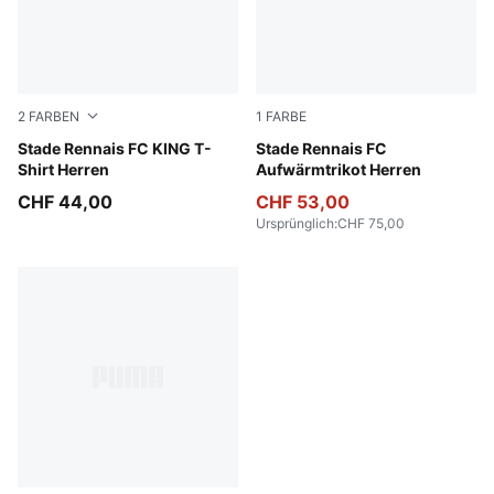
2
FARBEN
1
FARBE
Warm White-Dark Crimson
Stade Rennais FC KING T-
PUMA Red-PUMA Black
Stade Rennais FC
Shirt Herren
Aufwärmtrikot Herren
CHF 44,00
CHF 53,00
Ursprünglich
:
CHF 75,00