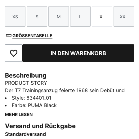
XS
S
M
L
XL
XXL
Größe
Größe
Größe
Größe
Größe
Größe
GRÖSSENTABELLE
IN DEN WARENKORB
Zu Favoriten hinzufügen
Beschreibung
PRODUCT STORY
Der T7 Trainingsanzug feierte 1968 sein Debüt und
setzt seitdem neue Maßstäbe. Mit seinen
Style
:
634401_01
charakteristischen seitlichen Einsätzen, den cleanen
Farbe
:
PUMA Black
Linien und der unverwechselbaren PUMA DNA hat der
MEHR LESEN
T7 Kultstatus erreicht. Wir verleihen dem Klassiker in
Versand und Rückgabe
dieser Saison mehr Power – mit auffälligen Farben,
Standardversand
entspannten Silhouetten, Cropped Fits und einem