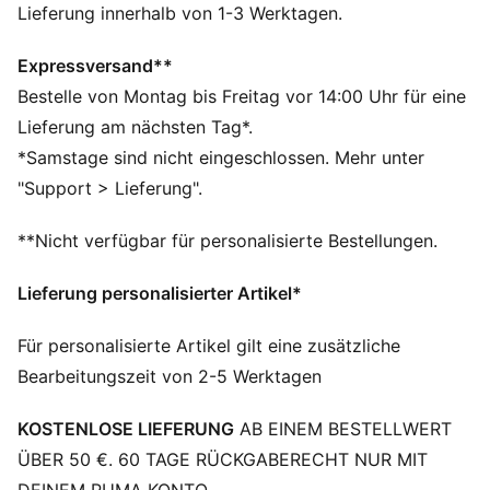
PUMA Cat Oversized-Logo für die Extra-Portion
Lieferung innerhalb von 1-3 Werktagen.
Attitude. Diese Trackpants sind dein Go-to für relaxte
Ausflüge oder chillige Wochenenden.
Expressversand**
FEATURES + VORTEILE
Bestelle von Montag bis Freitag vor 14:00 Uhr für eine
Hergestellt aus mindestens 50 % recycelten
Lieferung am nächsten Tag*.
Materialien.
*Samstage sind nicht eingeschlossen. Mehr unter
DETAILS
"Support > Lieferung".
Passform: Relaxed
Hauptmaterial: Spacer
**Nicht verfügbar für personalisierte Bestellungen.
Länge: Regulär
Bundhöhe: Mittel
Lieferung personalisierter Artikel*
PUMA Branding-Details
Für personalisierte Artikel gilt eine zusätzliche
Bearbeitungszeit von 2-5 Werktagen
KOSTENLOSE LIEFERUNG
AB EINEM BESTELLWERT
ÜBER 50 €. 60 TAGE RÜCKGABERECHT NUR MIT