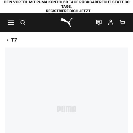
DEIN VORTEIL MIT PUMA KONTO: 60 TAGE RÜCKGABERECHT STATT 30
TAGE.
REGISTRIERE DICH JETZT
SUCHEN
LIVE-CHAT
MEIN K
WA
PUMA.com
T7