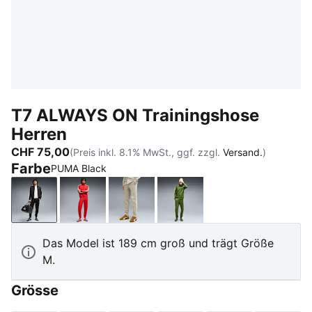
T7 ALWAYS ON Trainingshose
Herren
CHF 75,00
(Preis inkl. 8.1% MwSt., ggf. zzgl.
Versand.
)
Farbe
PUMA Black
PUMA Black
For All Time Red
Pebble Gray
Earthy Green-Buttercre
Das Model ist 189 cm groß und trägt Größe
M.
Grösse