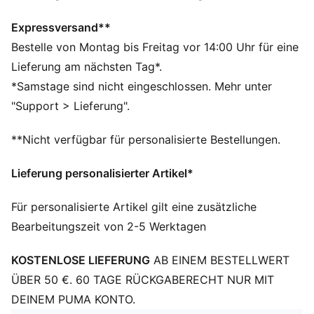
Materialien
DETAILS
Expressversand**
Regular Fit
Bestelle von Montag bis Freitag vor 14:00 Uhr für eine
Spacer-Stoff
Lieferung am nächsten Tag*.
Reguläre Länge
*Samstage sind nicht eingeschlossen. Mehr unter
Mittlere Bundhöhe
"Support > Lieferung".
Seitentasche
PUMA Branding-Details
**Nicht verfügbar für personalisierte Bestellungen.
Lieferung personalisierter Artikel*
Für personalisierte Artikel gilt eine zusätzliche
Bearbeitungszeit von 2-5 Werktagen
KOSTENLOSE LIEFERUNG
AB EINEM BESTELLWERT
ÜBER 50 €. 60 TAGE RÜCKGABERECHT NUR MIT
DEINEM PUMA KONTO.