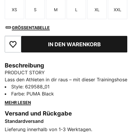
XS
S
M
L
XL
XXL
Größe
Größe
Größe
Größe
Größe
Größe
GRÖSSENTABELLE
IN DEN WARENKORB
Zu Favoriten hinzufügen
Beschreibung
PRODUCT STORY
Lass den Athleten in dir raus – mit dieser Trainingshose
von PUMA. Mit dem gestickten Logo, den
Style
:
629588_01
Reißverschlusstaschen und den kultigen T7-Einsätzen
Farbe
:
PUMA Black
verbinden sie Tradition mit modernem Design. Der
MEHR LESEN
elastische Bund und der gerippte Saum sorgen für
Versand und Rückgabe
einen sicheren, modischen Sitz.
Standardversand
FEATURES + VORTEILE
Hergestellt aus mindestens 50 % recycelten
Lieferung innerhalb von 1-3 Werktagen.