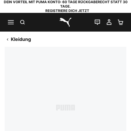
DEIN VORTEIL MIT PUMA KONTO: 60 TAGE RÜCKGABERECHT STATT 30
TAGE.
REGISTRIERE DICH JETZT
SUCHEN
LIVE-CHAT
MEIN K
WA
PUMA.com
Kleidung