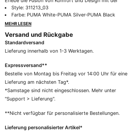
Erlebe die Fusion von Komfort und Design mit der
Neuauflage der Softride Enzo Laufschuhe, die für
Style
:
311213_03
Damen entwickelt wurden. Mit Softride EVA für
Farbe
:
PUMA White-PUMA Silver-PUMA Black
ganztägigen Komfort, einer eleganten TPU-Kappe und
MEHR LESEN
zoniertem Gummi für Traktion, definieren diese
Versand und Rückgabe
Laufschuhe für Damen jeden deiner Schritte neu.
Standardversand
FEATURES + VORTEILE
Das Obermaterial der Schuhe besteht zu mindestens
Lieferung innerhalb von 1-3 Werktagen.
30 % aus recycelten Materialien
SOFTRIDE: Weicher Schaumstoff für ganztägige
Expressversand**
Dämpfung und Komfort
Bestelle von Montag bis Freitag vor 14:00 Uhr für eine
SOFTFOAM+: Bequeme Innensohle mit Step-in-
Lieferung am nächsten Tag*.
Komfort, die dank der extradicken Ferse für eine
*Samstage sind nicht eingeschlossen. Mehr unter
weiche Dämpfung sorgt
"Support > Lieferung".
DETAILS
Schnürung
**Nicht verfügbar für personalisierte Bestellungen.
Niedriger Schaft
Dämpfungsstufe: Niedrig
Lieferung personalisierter Artikel*
Gummizonen für bessere Traktion