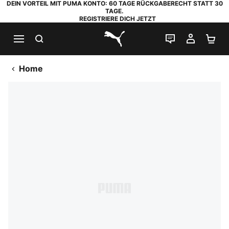
DEIN VORTEIL MIT PUMA KONTO: 60 TAGE RÜCKGABERECHT STATT 30
TAGE.
REGISTRIERE DICH JETZT
SUCHEN
LIVE-CHAT
MEIN K
WA
PUMA.com
Home