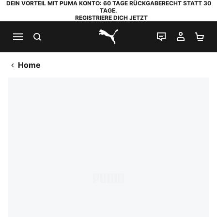
DEIN VORTEIL MIT PUMA KONTO: 60 TAGE RÜCKGABERECHT STATT 30
TAGE.
REGISTRIERE DICH JETZT
SUCHEN
LIVE-CHAT
MEIN K
WA
PUMA.com
Home