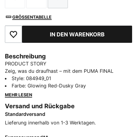
Größe
Größe
Größe
GRÖSSENTABELLE
IN DEN WARENKORB
Zu Favoriten hinzufügen
Beschreibung
PRODUCT STORY
Zeig, was du draufhast – mit dem PUMA FINAL
Graphic Ball. Mit dem auffallenden Design und dem
Style
:
084949_01
stabilen Flugverhalten ist er der perfekte Ball fürs
Farbe
:
Glowing Red-Dusky Gray
Training, Warm-up oder das nächste Fun-Match. Wohin
MEHR LESEN
das Spiel dich auch führt: Dieser Ball bringt Präzision
Versand und Rückgabe
und Persönlichkeit mit.
Standardversand
DETAILS
32-Panel-Design für hervorragende Ballkontrolle und
Lieferung innerhalb von 1-3 Werktagen.
Grip