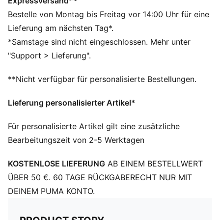
Maschinell vernähte Konstruktion für erhöhte
Expressversand**
Strapazierfähigkeit
Bestelle von Montag bis Freitag vor 14:00 Uhr für eine
Metallic-Hologramm-Oberfläche
Lieferung am nächsten Tag*.
PUMA Air Lock Ventil verhindert Luftdruckverlust
*Samstage sind nicht eingeschlossen. Mehr unter
TPU mit Metallic-Hologramm-Finish
"Support > Lieferung".
65% EVA; 15% Textilfutter; 10% Gummiblase; 10% TPU
**Nicht verfügbar für personalisierte Bestellungen.
Lieferung personalisierter Artikel*
Für personalisierte Artikel gilt eine zusätzliche
Bearbeitungszeit von 2-5 Werktagen
KOSTENLOSE LIEFERUNG
AB EINEM BESTELLWERT
ÜBER 50 €. 60 TAGE RÜCKGABERECHT NUR MIT
DEINEM PUMA KONTO.