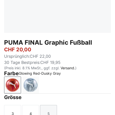
PUMA FINAL Graphic Fußball
CHF 20,00
Ursprünglich
:
CHF 22,00
30 Tage Bestpreis
:
CHF 19,95
(Preis inkl. 8.1% MwSt., ggf. zzgl.
Versand.
)
Farbe
Glowing Red-Dusky Gray
Glowing Red-Dusky Gray
Icy Blue-Persian Blue-PUMA White
Grösse
3
4
5