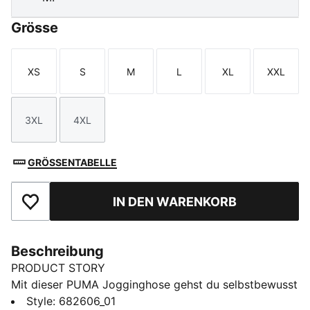
Grösse
XS
S
M
L
XL
XXL
Größe
Größe
Größe
Größe
Größe
Größe
3XL
4XL
Größe
Größe
GRÖSSENTABELLE
IN DEN WARENKORB
Zu Favoriten hinzufügen
Beschreibung
PRODUCT STORY
Mit dieser PUMA Jogginghose gehst du selbstbewusst
in deinen Tag. Mit elastischem Bund mit Kordelzug
Style
:
682606_01