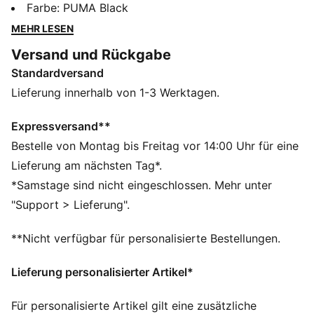
innen und gerippten Bündchen für eine anliegende
Farbe
:
PUMA Black
Passform. Das gestickte PUMA No. 1 Logo sorgt für
MEHR LESEN
einen stylishen Touch. Genau richtig für deine
Versand und Rückgabe
Abenteuer.
Standardversand
FEATURES + VORTEILE
Hergestellt aus mindestens 50 % recycelten
Lieferung innerhalb von 1-3 Werktagen.
Materialien
DETAILS
Expressversand**
Regular Fit
Bestelle von Montag bis Freitag vor 14:00 Uhr für eine
Fleece
Lieferung am nächsten Tag*.
Reguläre Länge
*Samstage sind nicht eingeschlossen. Mehr unter
Mittlere Bundhöhe
"Support > Lieferung".
Seitentasche
PUMA Branding-Details
**Nicht verfügbar für personalisierte Bestellungen.
Lieferung personalisierter Artikel*
Für personalisierte Artikel gilt eine zusätzliche