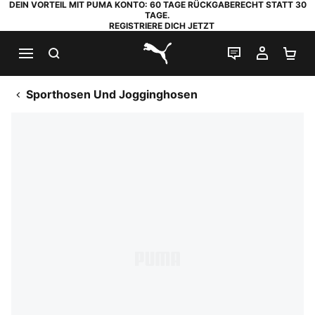
DEIN VORTEIL MIT PUMA KONTO: 60 TAGE RÜCKGABERECHT STATT 30
TAGE.
REGISTRIERE DICH JETZT
SUCHEN
LIVE-CHAT
MEIN K
WA
PUMA.com
Sporthosen Und Jogginghosen