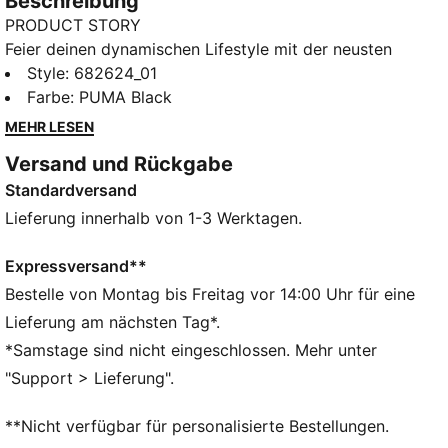
Beschreibung
PRODUCT STORY
Feier deinen dynamischen Lifestyle mit der neusten
Hose von PUMA. Mit einem eleganten gestickten
Style
:
682624_01
PUMA Cat Logo und einem elastischen Bund mit
Farbe
:
PUMA Black
Kordelzug innen für eine perfekte Passform. Diese
MEHR LESEN
Hose ist dein ultimativer Begleiter für jedes
Versand und Rückgabe
Abenteuer.
Standardversand
FEATURES + VORTEILE
Aus 100 % recyceltem Material, Besatz und Deko sind
Lieferung innerhalb von 1-3 Werktagen.
ausgenommen.
dryCELL: Performance-Technologie, die Feuchtigkeit
Expressversand**
vom Körper ableitet und dafür sorgt, dass du beim
Bestelle von Montag bis Freitag vor 14:00 Uhr für eine
Training schweißfrei bleibst
Lieferung am nächsten Tag*.
DETAILS
*Samstage sind nicht eingeschlossen. Mehr unter
Regular Fit
"Support > Lieferung".
Twill
Reguläre Länge
**Nicht verfügbar für personalisierte Bestellungen.
Mittlere Bundhöhe