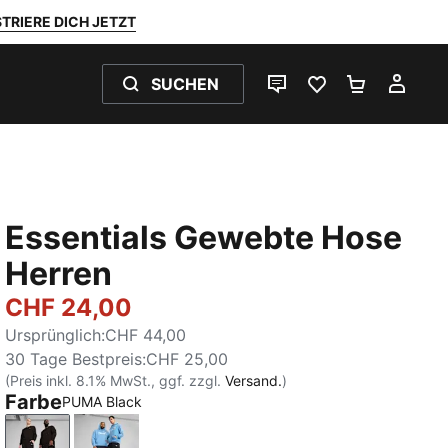
TRIERE DICH JETZT
SUCHEN
LIVE-CHAT
FAVORITEN 0
WARENKO
MEI
Essentials Gewebte Hose
Herren
CHF 24,00
Ursprünglich
:
CHF 44,00
30 Tage Bestpreis
:
CHF 25,00
(Preis inkl. 8.1% MwSt., ggf. zzgl.
Versand.
)
Farbe
PUMA Black