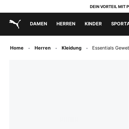
DEIN VORTEIL MIT
DAMEN
HERREN
KINDER
SPORT
PUMA.com
PUMA x TRANSFORMERS
PUMA x DORA THE EXPLORER
Schuhe zum Reinschlüpfen
Home
Herren
Kleidung
Essentials Gewe