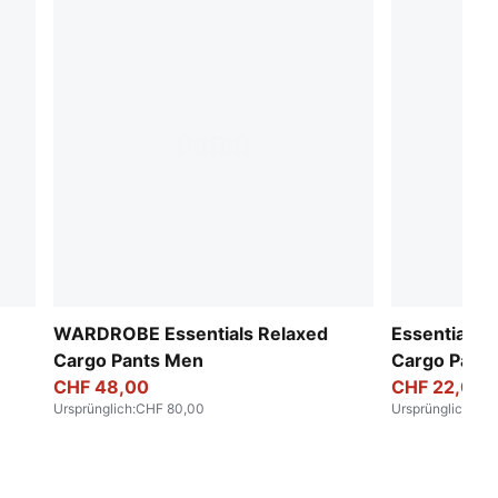
WARDROBE Essentials Relaxed
Essentials 
Cargo Pants Men
Cargo Pant
CHF 48,00
CHF 22,00
Ursprünglich
:
CHF 80,00
Ursprünglich
:
CHF