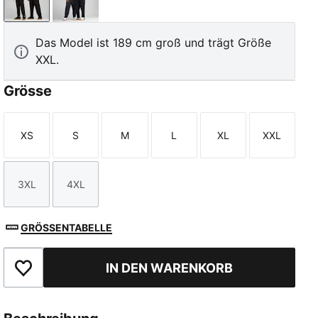
PUMA Black
New Navy
Das Model ist 189 cm groß und trägt Größe
XXL.
Grösse
XS
S
M
L
XL
XXL
Größe
Größe
Größe
Größe
Größe
Größe
3XL
4XL
Größe
Größe
GRÖSSENTABELLE
IN DEN WARENKORB
Zu Favoriten hinzufügen