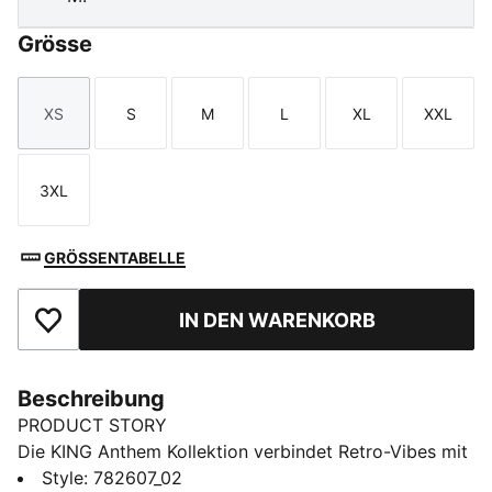
Grösse
XS
S
M
L
XL
XXL
Größe
Größe
Größe
Größe
Größe
Größe
3XL
Größe
GRÖSSENTABELLE
IN DEN WARENKORB
Zu Favoriten hinzufügen
Beschreibung
PRODUCT STORY
Die KING Anthem Kollektion verbindet Retro-Vibes mit
einem modernem Twist und wird von den Spielern bei
Style
:
782607_02