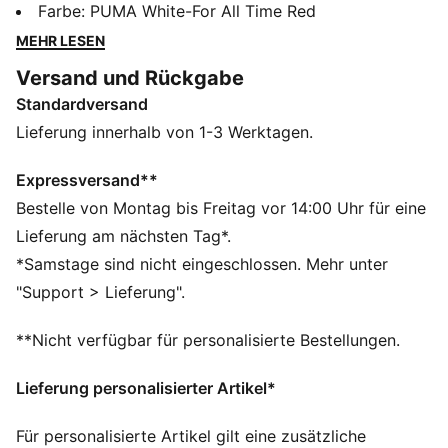
ihrem Einlauf vor dem Spiel getragen. Mit auffallenden
Farbe
:
PUMA White-For All Time Red
Designs im Vintage-Stil feiert diese Kollektion die
MEHR LESEN
Geschichte deines Vereins – und zeigt, wofür dein
Versand und Rückgabe
Herz schlägt. Ob auf oder neben dem Platz, diese
Standardversand
Kollektion vereint zeitlosen Style mit modernem
Komfort und steht für Treue und Tradition.
Lieferung innerhalb von 1-3 Werktagen.
FEATURES + VORTEILE
dryCELL: Hochfunktionale Materialien transportieren
Expressversand**
den Schweiß von deiner Haut weg und sorgen dafür,
Bestelle von Montag bis Freitag vor 14:00 Uhr für eine
dass du beim Training angenehm trocken bleibst
Lieferung am nächsten Tag*.
Hergestellt aus mindestens 50 % recycelten
*Samstage sind nicht eingeschlossen. Mehr unter
Materialien.
"Support > Lieferung".
DETAILS
Passform: Regulär
**Nicht verfügbar für personalisierte Bestellungen.
Hauptmaterial: Spacer
Lange Ärmel
Lieferung personalisierter Artikel*
Verschluss: Durchgehender Reißverschluss
Länge: Standard-Jacke
Für personalisierte Artikel gilt eine zusätzliche
Club Badge und PUMA Branding-Details