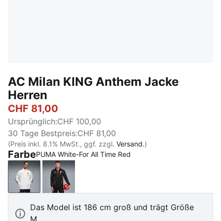
AC Milan KING Anthem Jacke
Herren
CHF 81,00
Ursprünglich
:
CHF 100,00
30 Tage Bestpreis
:
CHF 81,00
(Preis inkl. 8.1% MwSt., ggf. zzgl.
Versand.
)
Farbe
PUMA White-For All Time Red
PUMA White-For All Time Red
PUMA Black-For All Time Red
Das Model ist 186 cm groß und trägt Größe
M.