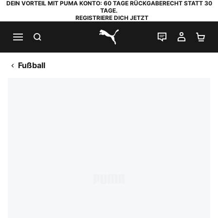
DEIN VORTEIL MIT PUMA KONTO: 60 TAGE RÜCKGABERECHT STATT 30
TAGE.
REGISTRIERE DICH JETZT
SUCHEN
LIVE-CHAT
MEIN K
WA
PUMA.com
Fußball