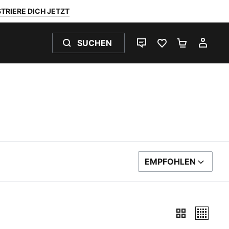
TRIERE DICH JETZT
SUCHEN
LIVE-CHAT
FAVORITEN 0
WARENKO
MEI
EMPFOHLEN
SORTIEREN NACH