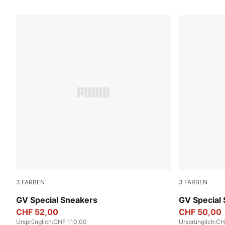
3 Produkte
3
FARBEN
3
FARBEN
PUMA White-PUMA White
PUMA Black
GV Special Sneakers
GV Special
CHF 52,00
CHF 50,00
Ursprünglich
:
CHF 110,00
Ursprünglich
:
CH