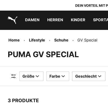
DEIN VORTEIL MIT
DAMEN
HERREN
KINDER
SPORT
PUMA.com
PUMA x TRANSFORMERS
PUMA x DORA THE EXPLORER
Schuhe zum Reinschlüpfen
Home
Lifestyle
Schuhe
GV Special
PUMA GV SPECIAL
Größe
Farbe
Geschlecht
Filter
3 PRODUKTE