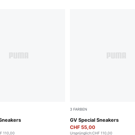
3
FARBEN
-PUMA Black
PUMA White-PUMA Black
 Sneakers
GV Special Sneakers
CHF 55,00
F 110,00
Ursprünglich
:
CHF 110,00