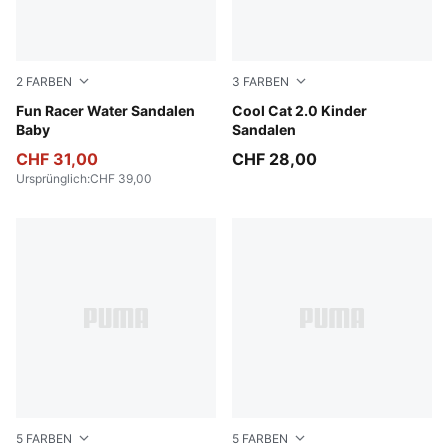
2
FARBEN
3
FARBEN
PUMA Black-PUMA White
Fun Racer Water Sandalen
Dusky Rosewood-PUMA Whi
Cool Cat 2.0 Kinder
Baby
Sandalen
CHF 31,00
CHF 28,00
Ursprünglich
:
CHF 39,00
5
FARBEN
5
FARBEN