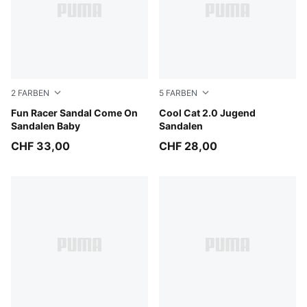
2
FARBEN
5
FARBEN
Pink Shimmer-Apple Spritz-Lavender Pop
Fun Racer Sandal Come On
PUMA Black-Apple Spritz
Cool Cat 2.0 Jugend
Sandalen Baby
Sandalen
CHF 33,00
CHF 28,00