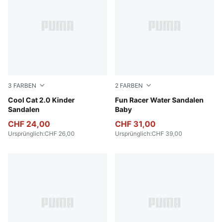
3
FARBEN
2
FARBEN
Intense Lavender-PUMA White-Pearl Pink
Cool Cat 2.0 Kinder
Lavendar Pop-Magic Rose
Fun Racer Water Sandalen
Sandalen
Baby
CHF 24,00
CHF 31,00
Ursprünglich
:
CHF 26,00
Ursprünglich
:
CHF 39,00