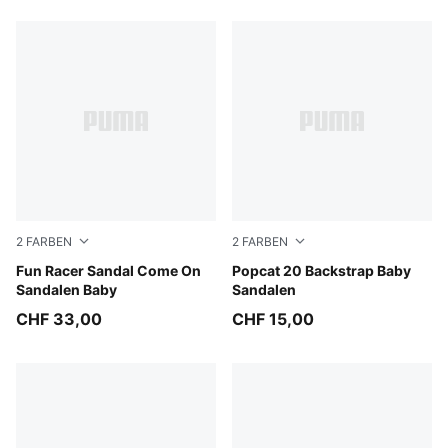
2
FARBEN
2
FARBEN
Royal Sapphire-Green Fruit-Lemon Meringue
Fun Racer Sandal Come On
PUMA White-Green Fruit-Rac
Popcat 20 Backstrap Baby
Sandalen Baby
Sandalen
CHF 33,00
CHF 15,00