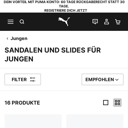
DEIN VORTEIL MIT PUMA KONTO: 60 TAGE RÜCKGABERECHT STATT 30
TAGE.
REGISTRIERE DICH JETZT
SUCHEN
LIVE-CHAT
MEIN K
WA
PUMA.com
Jungen
SANDALEN UND SLIDES FÜR
JUNGEN
FILTER
EMPFOHLEN
SORTIEREN NACH
16 PRODUKTE
16 Produkte