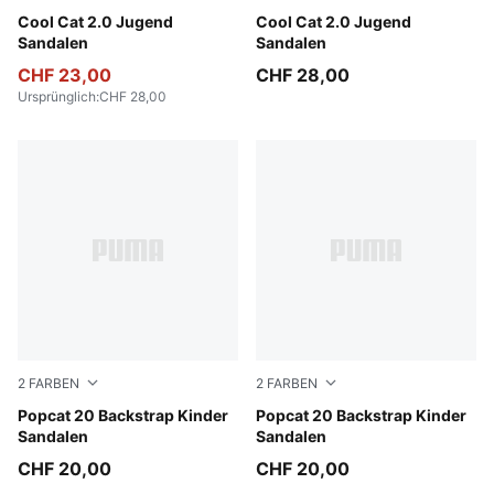
Intense Lavender-PUMA White-Pearl Pink
Cool Cat 2.0 Jugend
Vibrant Blue-PUMA White-Ro
Cool Cat 2.0 Jugend
Sandalen
Sandalen
CHF 23,00
CHF 28,00
Ursprünglich
:
CHF 28,00
2
FARBEN
2
FARBEN
PUMA White-Wild Pink-Wild Pink
Popcat 20 Backstrap Kinder
PUMA White-Green Fruit-Rac
Popcat 20 Backstrap Kinder
Sandalen
Sandalen
CHF 20,00
CHF 20,00