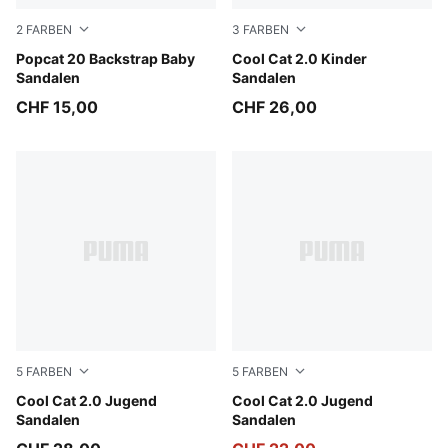
2
FARBEN
3
FARBEN
PUMA White-Wild Pink-Wild Pink
Popcat 20 Backstrap Baby
PUMA Black-Apple Spritz
Cool Cat 2.0 Kinder
Sandalen
Sandalen
CHF 15,00
CHF 26,00
5
FARBEN
5
FARBEN
PUMA Black-PUMA White
Cool Cat 2.0 Jugend
PUMA White-PUMA Navy-For
Cool Cat 2.0 Jugend
Sandalen
Sandalen