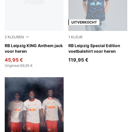
UITVERKOCHT
2
KLEUREN
1
KLEUR
PUMA Black-For All Time Red
RB Leipzig KING Anthem jack
PUMA Black-Bluemazing
RB Leipzig Special Edition
voor heren
voetbalshirt voor heren
45,95 €
119,95 €
Origineel
:
89,95 €