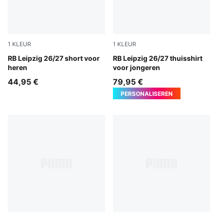
1
KLEUR
1
KLEUR
For All Time Red-PUMA White
RB Leipzig 26/27 short voor
PUMA White-For All Time R
RB Leipzig 26/27 thuisshirt
heren
voor jongeren
44,95 €
79,95 €
PERSONALISEREN