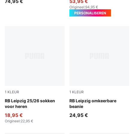
74,95 €
53,95 €
Origineel
:
94,95 €
PERSONALISEREN
1
KLEUR
1
KLEUR
For All Time Red-PUMA White
RB Leipzig 25/26 sokken
Dark Crimson-Elektro Blue
RB Leipzig omkeerbare
voor heren
beanie
18,95 €
24,95 €
Origineel
:
22,95 €