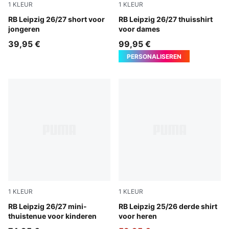
1
KLEUR
1
KLEUR
For All Time Red-PUMA White
RB Leipzig 26/27 short voor
PUMA White-For All Time R
RB Leipzig 26/27 thuisshirt
jongeren
voor dames
39,95 €
99,95 €
PERSONALISEREN
1
KLEUR
1
KLEUR
PUMA White-For All Time Red
RB Leipzig 26/27 mini-
PUMA Black-Fast Red
RB Leipzig 25/26 derde shirt
thuistenue voor kinderen
voor heren