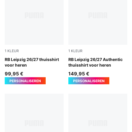
1
KLEUR
1
KLEUR
PUMA White-For All Time Red
RB Leipzig 26/27 thuisshirt
PUMA White-For All Time R
RB Leipzig 26/27 Authentic
voor heren
thuisshirt voor heren
99,95 €
149,95 €
PERSONALISEREN
PERSONALISEREN