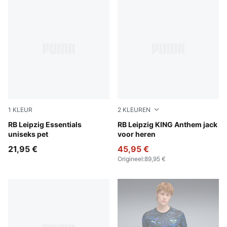
1
KLEUR
2
KLEUREN
For All Time Red-PUMA White
RB Leipzig Essentials
For All Time Red-PUMA Whi
RB Leipzig KING Anthem jack
uniseks pet
voor heren
21,95 €
45,95 €
Origineel
:
89,95 €