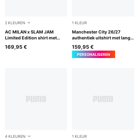
2
KLEUREN
1
KLEUR
For All Time Red
AC MILAN x SLAM JAM
PUMA Black-Flaxen
Manchester City 26/27
Limited Edition shirt met
authentiek uitshirt met lange
lange mouwen
mouwen voor heren
169,95 €
159,95 €
PERSONALISEREN
4
KLEUREN
1
KLEUR