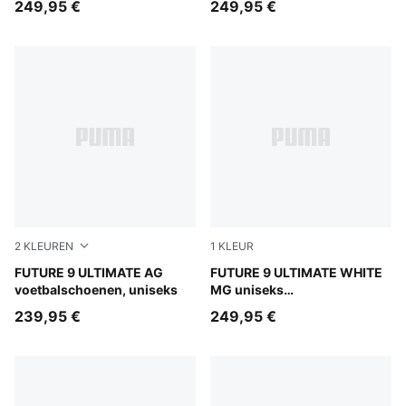
249,95 €
249,95 €
2
KLEUREN
1
KLEUR
Sugared Almond-PUMA White-Ultra Red-PUMA Black
FUTURE 9 ULTIMATE AG
PUMA White-Luminous Blue-
FUTURE 9 ULTIMATE WHITE
voetbalschoenen, uniseks
MG uniseks
voetbalschoenen
239,95 €
249,95 €