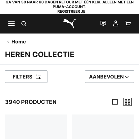
GA VAN 30 NAAR 60 DAGEN RETOUR MET ÉÉN KLIK. ALLEEN MET EEN
PUMA-ACCOUNT.
REGISTREER JE
ZOEKEN
LIVE CHAT
MIJN A
WI
PUMA.com
Home
HEREN COLLECTIE
FILTERS
AANBEVOLEN
SORTEER OP
3940 PRODUCTEN
3940 producten