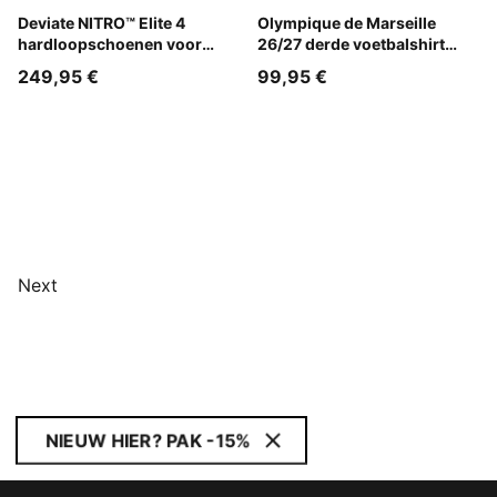
Fresh Water-Lemon Crush-PUMA Black-PUMA White
Deviate NITRO™ Elite 4
Lavendar Pop-New Navy
Olympique de Marseille
hardloopschoenen voor
26/27 derde voetbalshirt
heren
voor heren
249,95 €
99,95 €
Next
NIEUW HIER? PAK -15%