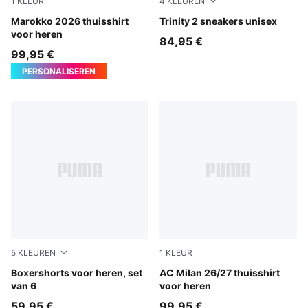
1
KLEUR
4
KLEUREN
Fast Red-Victory Gold
Marokko 2026 thuisshirt
PUMA White-PUMA Black-Coo
Trinity 2 sneakers unisex
voor heren
84,95 €
99,95 €
PERSONALISEREN
5
KLEUREN
1
KLEUR
black
Boxershorts voor heren, set
PUMA Black-For All Time Re
AC Milan 26/27 thuisshirt
van 6
voor heren
59,95 €
99,95 €