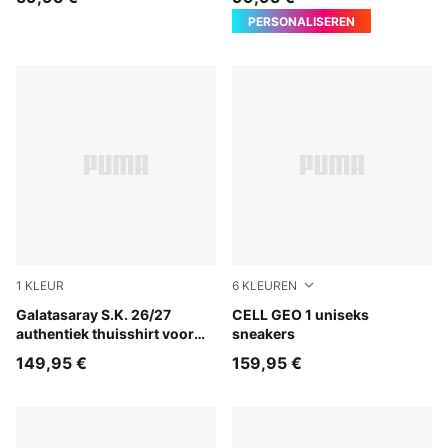
PERSONALISEREN
1
KLEUR
6
KLEUREN
Dark Cherry-Summer Sunset
Galatasaray S.K. 26/27
Puma Black
CELL GEO 1 uniseks
authentiek thuisshirt voor
sneakers
heren
149,95 €
159,95 €