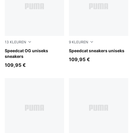
13
KLEUREN
9
KLEUREN
Emerald Ice-PUMA Black
Speedcat OG uniseks
Sea Illusion-PUMA Black
Speedcat sneakers uniseks
sneakers
109,95 €
109,95 €