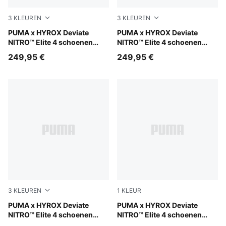
3
KLEUREN
3
KLEUREN
PUMA Black-Vibrant Yellow
PUMA x HYROX Deviate
PUMA White-PUMA Black
PUMA x HYROX Deviate
NITRO™ Elite 4 schoenen
NITRO™ Elite 4 schoenen
voor heren
voor heren
249,95 €
249,95 €
3
KLEUREN
1
KLEUR
Intense Mint-Light Lavender
PUMA x HYROX Deviate
Pure Pink-Electric Orchid-D
PUMA x HYROX Deviate
NITRO™ Elite 4 schoenen
NITRO™ Elite 4 schoenen
voor heren
voor heren