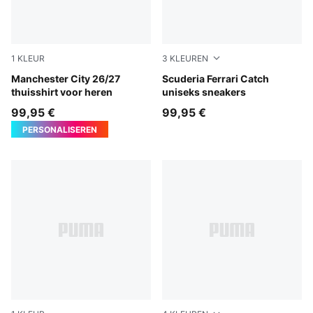
1
KLEUR
3
KLEUREN
Team Light Blue-Icy Blue
Manchester City 26/27
PUMA White-PUMA White-R
Scuderia Ferrari Catch
thuisshirt voor heren
uniseks sneakers
99,95 €
99,95 €
PERSONALISEREN