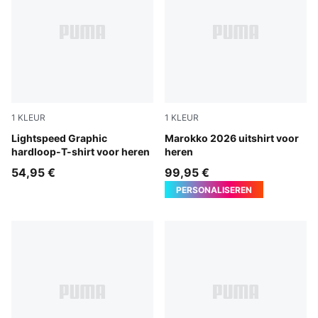
1
KLEUR
1
KLEUR
Inky Depths
Lightspeed Graphic
PUMA White-Victory Gold
Marokko 2026 uitshirt voor
hardloop-T-shirt voor heren
heren
54,95 €
99,95 €
PERSONALISEREN