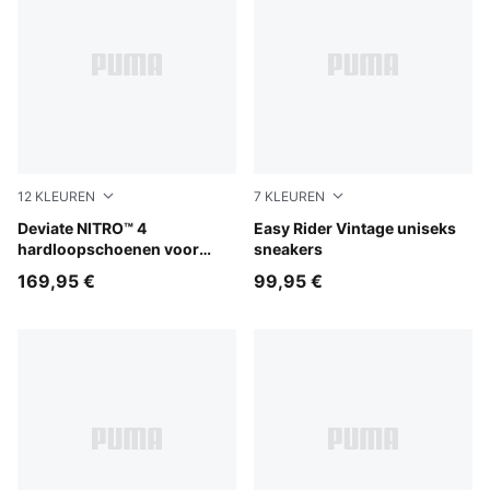
12
KLEUREN
7
KLEUREN
PUMA Black-PUMA White-PUMA Silver
Deviate NITRO™ 4
Moody Gray-PUMA White
Easy Rider Vintage uniseks
hardloopschoenen voor
sneakers
heren
169,95 €
99,95 €