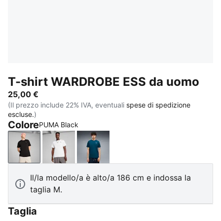
T-shirt WARDROBE ESS da uomo
25,00 €
(Il prezzo include 22% IVA, eventuali
spese di spedizione
escluse.
)
Colore
PUMA Black
PUMA Black
PUMA White
Midnight Petrol
Il/la modello/a è alto/a 186 cm e indossa la
taglia M.
Taglia