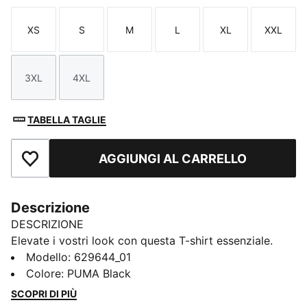
XS
S
M
L
XL
XXL
Taglia
Taglia
Taglia
Taglia
Taglia
Taglia
3XL
4XL
Taglia
Taglia
TABELLA TAGLIE
AGGIUNGI AL CARRELLO
Aggiungi ai Preferiti
Descrizione
DESCRIZIONE
Elevate i vostri look con questa T-shirt essenziale.
Caratterizzata da un elegante logo ricamato sul petto,
Modello
:
629644_01
è pensata per chi abbraccia la semplicità con un tocco
Colore
:
PUMA Black
di stile. Lasciate il segno con PUMA e godetevi uno
SCOPRI DI PIÙ
stile unico ovunque andiate.