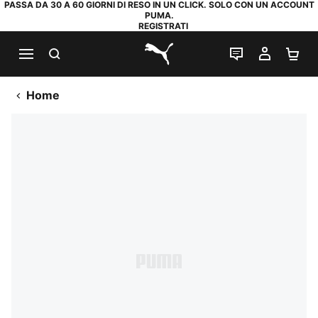
PASSA DA 30 A 60 GIORNI DI RESO IN UN CLICK. SOLO CON UN ACCOUNT
PUMA.
REGISTRATI
RICERCA
CHAT
IL MIO
CA
PUMA.com
Home