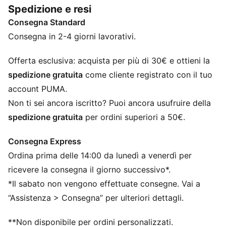
Spedizione e resi
CARATTERISTICHE + VANTAGGI
Consegna Standard
Con almeno il 20% di cotone riciclato
DETTAGLI
Consegna in 2-4 giorni lavorativi.
Vestibilità regolare
260 g/m², tessuto single jersey
Offerta esclusiva: acquista per più di 30€ e ottieni la
Lunghezza regolare
spedizione gratuita
come cliente registrato con il tuo
Girocollo
account PUMA.
Maniche corte
Non ti sei ancora iscritto? Puoi ancora usufruire della
Loghi PUMA
spedizione gratuita
per ordini superiori a 50€.
Consegna Express
Ordina prima delle 14:00 da lunedì a venerdì per
ricevere la consegna il giorno successivo*.
*Il sabato non vengono effettuate consegne. Vai a
“Assistenza > Consegna” per ulteriori dettagli.
**Non disponibile per ordini personalizzati.