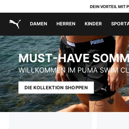
DEIN VORTEIL MIT
DAMEN
HERREN
KINDER
SPORT
PUMA.com
MUST-HAVE SOMMER-LOOKS
PUMA x TRANSFORMERS
PUMA x DORA THE EXPLORER
Schuhe zum Reinschlüpfen
MUST-HAVE SOMM
WILLKOMMEN IM PUMA SWIM C
DIE KOLLEKTION SHOPPEN