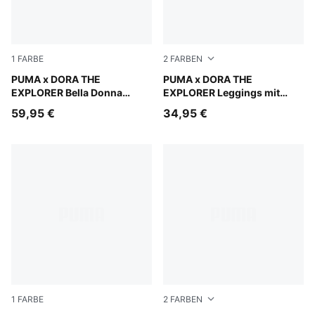
1
FARBE
2
FARBEN
Chambray Blue-PUMA White
PUMA x DORA THE
Chambray Blue
PUMA x DORA THE
EXPLORER Bella Donna
EXPLORER Leggings mit
Sneakers Kinder
Print Kinder
59,95 €
34,95 €
1
FARBE
2
FARBEN