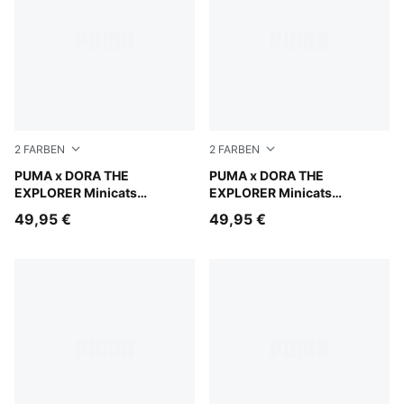
2
FARBEN
2
FARBEN
Bright Papaya
PUMA x DORA THE
Mauve Glow
PUMA x DORA THE
EXPLORER Minicats
EXPLORER Minicats
Trainingsanzug Baby
Trainingsanzug Baby
49,95 €
49,95 €