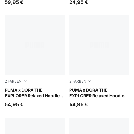
59,95 €
24,95 €
2
FARBEN
2
FARBEN
Bright Papaya
PUMA x DORA THE
Chambray Blue
PUMA x DORA THE
EXPLORER Relaxed Hoodie
EXPLORER Relaxed Hoodie
Kinder
Kinder
54,95 €
54,95 €