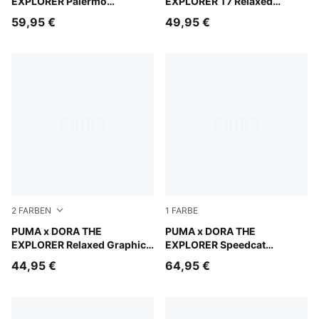
EXPLORER Palermo
EXPLORER T7 Relaxed
Sneakers Kinder
Barrel-Hose Kinder
59,95 €
49,95 €
2
FARBEN
1
FARBE
Mauve Glow
PUMA x DORA THE
Mauve Glow-Powder Pink
PUMA x DORA THE
EXPLORER Relaxed Graphic
EXPLORER Speedcat
Hoodie Kinder
Sneakers Baby
44,95 €
64,95 €