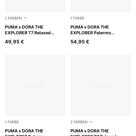
2
FARBEN
1
FARBE
Chambray Blue
PUMA x DORA THE
Mauve Glow-Warm White
PUMA x DORA THE
EXPLORER T7 Relaxed
EXPLORER Palermo
Barrel-Hose Kinder
Sneakers Baby
49,95 €
54,95 €
1
FARBE
2
FARBEN
Mauve Glow-Warm White
PUMA x DORA THE
Mauve Glow
PUMA x DORA THE