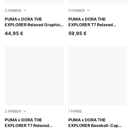
2
FARBEN
2
FARBEN
Chambray Blue
PUMA x DORA THE
Mauve Glow
PUMA x DORA THE
EXPLORER Relaxed Graphic
EXPLORER T7 Relaxed
Hoodie Kinder
Sweatshirt Kinder
44,95 €
59,95 €
2
FARBEN
1
FARBE
Chambray Blue
PUMA x DORA THE
Mauve Glow-Chambray Blue
PUMA x DORA THE
EXPLORER T7 Relaxed
EXPLORER Baseball-Cap
Sweatshirt Kinder
Kinder