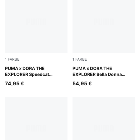
1
FARBE
1
FARBE
Mauve Glow-Powder Pink
PUMA x DORA THE
Chambray Blue-PUMA White
PUMA x DORA THE
EXPLORER Speedcat
EXPLORER Bella Donna
Sneakers Kinder
Sneakers Baby
74,95 €
54,95 €