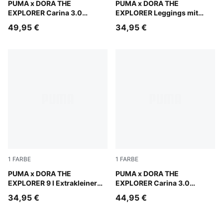
Warm White-Bright Papaya
PUMA x DORA THE
Mauve Glow
PUMA x DORA THE
EXPLORER Carina 3.0
EXPLORER Leggings mit
Sneakers Kinder
Print Kinder
49,95 €
34,95 €
1
FARBE
1
FARBE
Mauve Glow
PUMA x DORA THE
Warm White-Bright Papaya
PUMA x DORA THE
EXPLORER 9 l Extrakleiner
EXPLORER Carina 3.0
Rucksack Kinder
Sneakers Baby
34,95 €
44,95 €