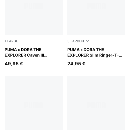
1
FARBE
3
FARBEN
Mauve Glow-Chambray Blue-Powder Pink
PUMA x DORA THE
Puma White
PUMA x DORA THE
EXPLORER Caven III
EXPLORER Slim Ringer-T-
Sneakers Kinder
Shirt Kinder
49,95 €
24,95 €