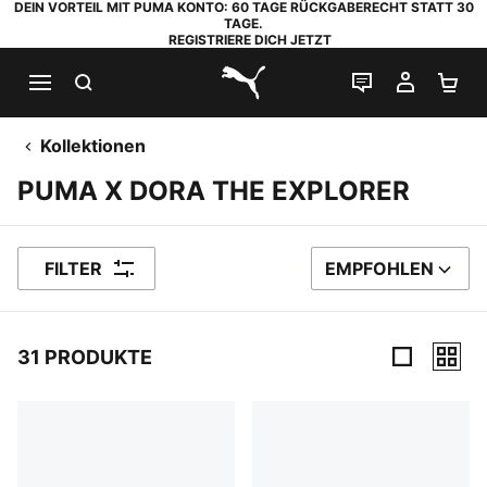
DEIN VORTEIL MIT PUMA KONTO: 60 TAGE RÜCKGABERECHT STATT 30
TAGE.
REGISTRIERE DICH JETZT
SUCHEN
LIVE-CHAT
MEIN K
WA
PUMA.com
Kollektionen
PUMA X DORA THE EXPLORER
FILTER
EMPFOHLEN
SORTIEREN NACH
31 PRODUKTE
31 Produkte