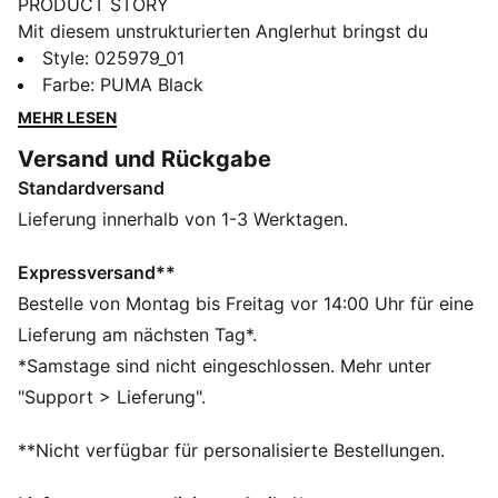
PRODUCT STORY
Mit diesem unstrukturierten Anglerhut bringst du
deinen Style auf die nächste Stufe. Mit einem
Style
:
025979_01
eleganten PUMA Cat Logo aus Metall, gestickten Ösen
Farbe
:
PUMA Black
und einer regulären, nach unten gewölbten Krempe ist
MEHR LESEN
sie die perfekte Mischung aus minimalistischem Style
Versand und Rückgabe
und müheloser Coolness für jeden Anlass.
Standardversand
DETAILS
Unstrukturiertes Hutdesign
Lieferung innerhalb von 1-3 Werktagen.
Reguläre, nach unten gewölbte Krempe
PUMA Cat Logo Pin aus Metall vorne mittig
Expressversand**
Panels mit bestickten Ösen
Bestelle von Montag bis Freitag vor 14:00 Uhr für eine
PUMA Branding-Details
Lieferung am nächsten Tag*.
*Samstage sind nicht eingeschlossen. Mehr unter
"Support > Lieferung".
**Nicht verfügbar für personalisierte Bestellungen.