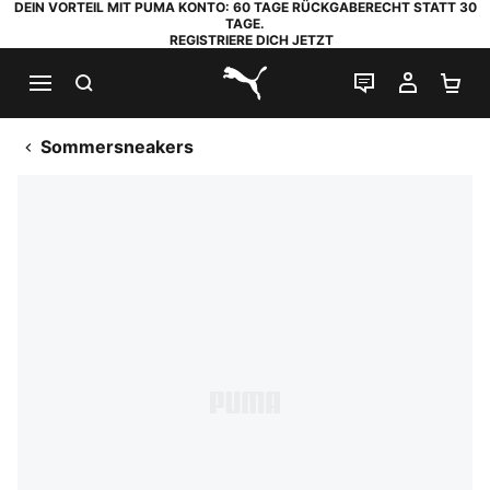
DEIN VORTEIL MIT PUMA KONTO: 60 TAGE RÜCKGABERECHT STATT 30
TAGE.
REGISTRIERE DICH JETZT
SUCHEN
LIVE-CHAT
MEIN K
WA
PUMA.com
Sommersneakers