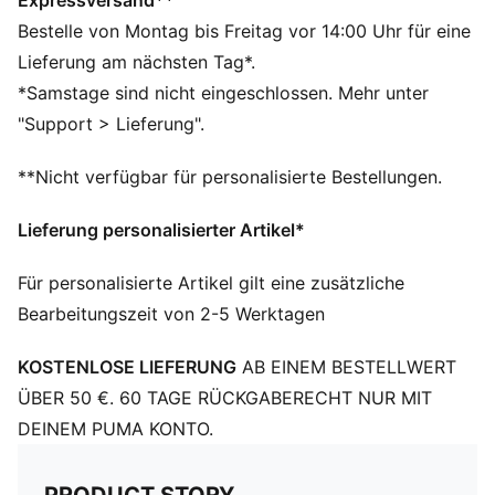
Expressversand**
Breite: Regulär
Bestelle von Montag bis Freitag vor 14:00 Uhr für eine
Zehentyp: Abgerundet
Lieferung am nächsten Tag*.
Verschluss: Schnürsenkel
*Samstage sind nicht eingeschlossen. Mehr unter
Absatzart: Flach
"Support > Lieferung".
PUMA Branding-Details
**Nicht verfügbar für personalisierte Bestellungen.
Lieferung personalisierter Artikel*
Für personalisierte Artikel gilt eine zusätzliche
Bearbeitungszeit von 2-5 Werktagen
KOSTENLOSE LIEFERUNG
AB EINEM BESTELLWERT
ÜBER 50 €. 60 TAGE RÜCKGABERECHT NUR MIT
DEINEM PUMA KONTO.