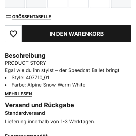
Größe
Größe
Größe
Größe
Größe
Größe
GRÖSSENTABELLE
IN DEN WARENKORB
Zu Favoriten hinzufügen
Beschreibung
PRODUCT STORY
Egal wie du ihn stylst – der Speedcat Ballet bringt
Eleganz und Individualität in jeden Look. Ballett-
Style
:
407710_01
inspirierte Details und schicke Akzente machen diese
Farbe
:
Alpine Snow-Warm White
Silhouette zur auffallenden Neuinterpretation einer
MEHR LESEN
Ikone. In der Rennsport-Tradition verwurzelt und doch
Versand und Rückgabe
für die Straße designt – dieser Sneakers ist
Standardversand
energiegeladen und elegant zugleich. Setze auf den
Low-Profile-Trend und finde das Paar, das zu deinem
Lieferung innerhalb von 1-3 Werktagen.
Style passt.
DETAILS