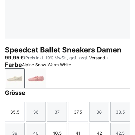
Speedcat Ballet Sneakers Damen
99,95 €
(Preis inkl. 19% MwSt., ggf. zzgl.
Versand.
)
Farbe
Alpine Snow-Warm White
Alpine Snow-Warm White
Rosy Outlook-Warm White
Grösse
35.5
36
37
37.5
38
38.5
Größe
Größe
Größe
Größe
Größe
Größe
39
40
40.5
41
42
42.5