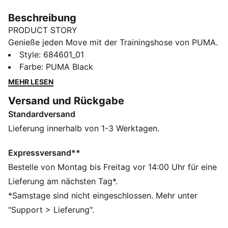
Beschreibung
PRODUCT STORY
Genieße jeden Move mit der Trainingshose von PUMA.
Mit einem Cat Logo mit High-Density-Print, einem
Style
:
684601_01
Grafikprint am Bein und einem elastischen Bund mit
Farbe
:
PUMA Black
außenliegendem Kordelzug für eine individuelle
MEHR LESEN
Passform. Abgerundet wird der Look mit Bündchen
Versand und Rückgabe
aus Shellmaterial für Komfort.
Standardversand
FEATURES + VORTEILE
Hergestellt aus mindestens 20 % recycelter Baumwolle
Lieferung innerhalb von 1-3 Werktagen.
DETAILS
Regular Fit
Expressversand**
Geschlossener Saum
Bestelle von Montag bis Freitag vor 14:00 Uhr für eine
Shellmaterial an den Bündchen
Lieferung am nächsten Tag*.
High-Density PUMA Cat Logo
*Samstage sind nicht eingeschlossen. Mehr unter
PUMA Branding-Details
"Support > Lieferung".