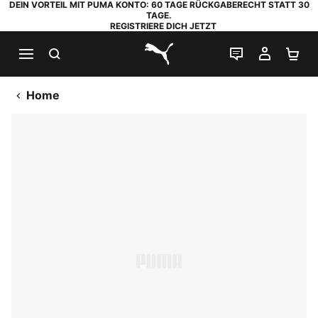
DEIN VORTEIL MIT PUMA KONTO: 60 TAGE RÜCKGABERECHT STATT 30
TAGE.
REGISTRIERE DICH JETZT
SUCHEN
LIVE-CHAT
MEIN K
WA
PUMA.com
Home