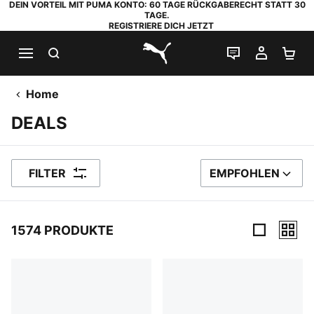
DEIN VORTEIL MIT PUMA KONTO: 60 TAGE RÜCKGABERECHT STATT 30
TAGE.
REGISTRIERE DICH JETZT
SUCHEN
LIVE-CHAT
MEIN K
WA
PUMA.com
Home
DEALS
FILTER
EMPFOHLEN
SORTIEREN NACH
1574 PRODUKTE
1574 Produkte