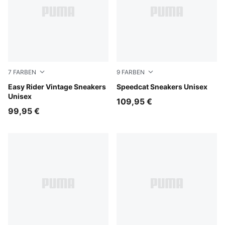
7
FARBEN
9
FARBEN
Moody Gray-PUMA White
Easy Rider Vintage Sneakers
Sea Illusion-PUMA Black
Speedcat Sneakers Unisex
Unisex
109,95 €
99,95 €