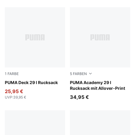
1
FARBE
5
FARBEN
Puma Black
PUMA Deck 29 l Rucksack
Flat Medium Gray-Camoufl
PUMA Academy 29 l
Rucksack mit Allover-Print
25,95 €
34,95 €
UVP
:
39,95 €