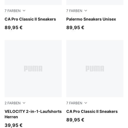
7
FARBEN
7
FARBEN
PUMA White-Mouse Gray
CA Pro Classic II Sneakers
Sea Illusion-Buttercream
Palermo Sneakers Unisex
89,95 €
89,95 €
2
FARBEN
7
FARBEN
Puma Black
VELOCITY 2-in-1-Laufshorts
PUMA White-Harbor Mist
CA Pro Classic II Sneakers
Herren
89,95 €
39,95 €