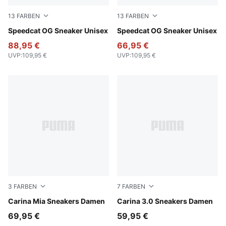
13
FARBEN
13
FARBEN
For All Time Red-PUMA White
Speedcat OG Sneaker Unisex
PUMA Team Royal-PUMA Wh
Speedcat OG Sneaker Unisex
88,95 €
66,95 €
UVP
:
109,95 €
UVP
:
109,95 €
3
FARBEN
7
FARBEN
Alpine Snow-Ice Coffee
Carina Mia Sneakers Damen
PUMA White-Pink Opal
Carina 3.0 Sneakers Damen
69,95 €
59,95 €