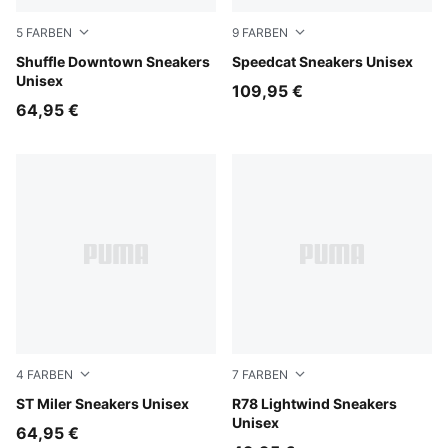
5
FARBEN
9
FARBEN
Warm White-Vapor Gray-PUMA Gold
Shuffle Downtown Sneakers
Mouse Gray-PUMA Black
Speedcat Sneakers Unisex
Unisex
109,95 €
64,95 €
4
FARBEN
7
FARBEN
PUMA Black-Moody Gray-PUMA White
ST Miler Sneakers Unisex
PUMA Black-PUMA White
R78 Lightwind Sneakers
Unisex
64,95 €