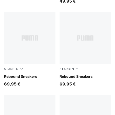
49,95 €
5
FARBEN
5
FARBEN
PUMA White-PUMA White-Cool Light Gray
Rebound Sneakers
PUMA White-PUMA Black
Rebound Sneakers
69,95 €
69,95 €