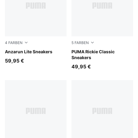
4
FARBEN
5
FARBEN
PUMA White-PUMA White
Anzarun Lite Sneakers
PUMA White-PUMA Silver
PUMA Rickie Classic
Sneakers
59,95 €
49,95 €