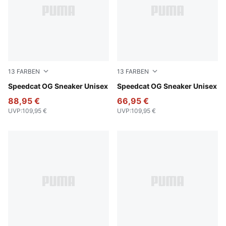
13
FARBEN
13
FARBEN
PUMA Black-PUMA White
Speedcat OG Sneaker Unisex
Pelé Yellow-PUMA Black
Speedcat OG Sneaker Unisex
88,95 €
66,95 €
UVP
:
109,95 €
UVP
:
109,95 €