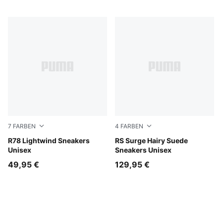
7
FARBEN
4
FARBEN
Créme De Mint-PUMA White-Alpine Snow
R78 Lightwind Sneakers
Warm White-Vapor Gray
RS Surge Hairy Suede
Unisex
Sneakers Unisex
49,95 €
129,95 €