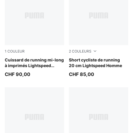
1
COULEUR
2
COULEURS
Inky Depths
Cuissard de running mi-long
Inky Depths
Short cycliste de running
à imprimés Lightspeed
20 cm Lightspeed Homme
Homme
CHF 90,00
CHF 85,00