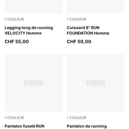
1
COULEUR
1
COULEUR
Puma Black
Legging long de running
Puma Black
Cuissard 8" RUN
VELOCITY Homme
FOUNDATION Homme
CHF 55,00
CHF 50,00
1
COULEUR
1
COULEUR
Puma Black
Pantalon fuselé RUN
Puma Black
Pantalon de running