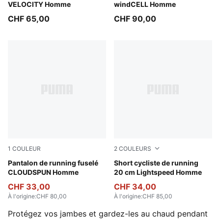
VELOCITY Homme
windCELL Homme
CHF 65,00
CHF 90,00
1
COULEUR
2
COULEURS
Puma Black
Pantalon de running fuselé
Puma Black
Short cycliste de running
CLOUDSPUN Homme
20 cm Lightspeed Homme
CHF 33,00
CHF 34,00
À l'origine
:
CHF 80,00
À l'origine
:
CHF 85,00
Protégez vos jambes et gardez-les au chaud pendant