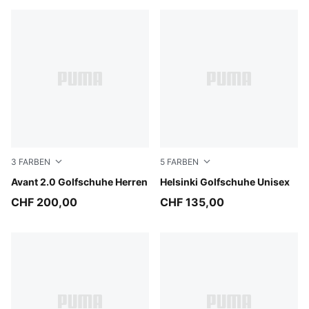
3
FARBEN
5
FARBEN
Warm White-Mouse Gray-Totally Taupe
Avant 2.0 Golfschuhe Herren
Inky Blue-Deep Navy-Butte
Helsinki Golfschuhe Unisex
CHF 200,00
CHF 135,00