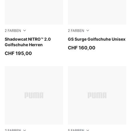
2
FARBEN
2
FARBEN
PUMA Black-PUMA White
Shadowcat NITRO™ 2.0
PUMA White-Vapor Gray-Mo
GS Surge Golfschuhe Unisex
Golfschuhe Herren
CHF 160,00
CHF 195,00
2
FARBEN
5
FARBEN