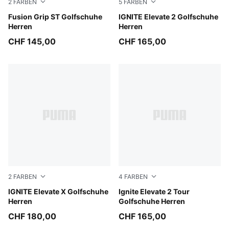
2
FARBEN
5
FARBEN
PUMA Black-PUMA Silver
Fusion Grip ST Golfschuhe
PUMA White-Speed Blue-App
IGNITE Elevate 2 Golfschuhe
Herren
Herren
CHF 145,00
CHF 165,00
2
FARBEN
4
FARBEN
Slate Sky-PUMA Black-Ash Gray
IGNITE Elevate X Golfschuhe
PUMA White-Apple Spritz-S
Ignite Elevate 2 Tour
Herren
Golfschuhe Herren
CHF 180,00
CHF 165,00