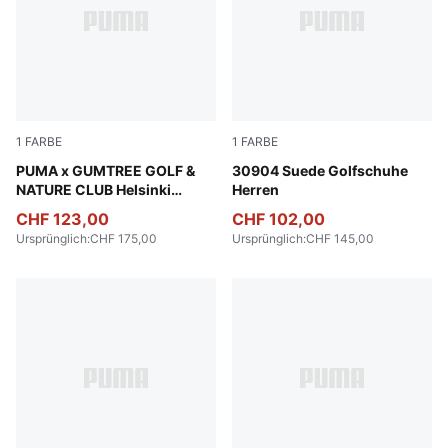
1
FARBE
1
FARBE
Warm White-Flat Dark Gray-Dark Sage
PUMA x GUMTREE GOLF &
Warm White-Luso Green
30904 Suede Golfschuhe
NATURE CLUB Helsinki
Herren
Golfschuhe Unisex
CHF 123,00
CHF 102,00
Ursprünglich
:
CHF 175,00
Ursprünglich
:
CHF 145,00