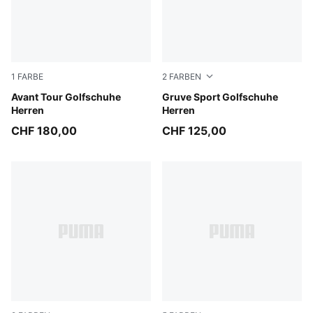
1
FARBE
2
FARBEN
PUMA White-Feather Gray
Avant Tour Golfschuhe
PUMA White-Fudge-Dark Sa
Gruve Sport Golfschuhe
Herren
Herren
CHF 180,00
CHF 125,00