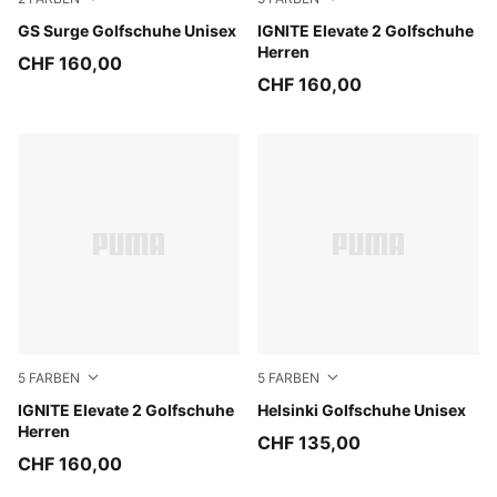
PUMA Black-Warm White-PUMA Black
GS Surge Golfschuhe Unisex
PUMA White-Dark Indigo-Ic
IGNITE Elevate 2 Golfschuhe
Herren
CHF 160,00
CHF 160,00
5
FARBEN
5
FARBEN
PUMA Black-PUMA Silver-Slate Sky
IGNITE Elevate 2 Golfschuhe
Fudge-Birch-Warm White
Helsinki Golfschuhe Unisex
Herren
CHF 135,00
CHF 160,00