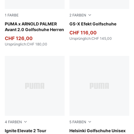
1
FARBE
2
FARBEN
PUMA White-Forest Green
PUMA x ARNOLD PALMER
Warm White-Ice Coffee-PU
GS-X Efekt Golfschuhe
Avant 2.0 Golfschuhe Herren
CHF 116,00
CHF 126,00
Ursprünglich
:
CHF 145,00
Ursprünglich
:
CHF 180,00
4
FARBEN
5
FARBEN
PUMA White-Deep Navy-PUMA Silver
Ignite Elevate 2 Tour
PUMA White-PUMA Black
Helsinki Golfschuhe Unisex