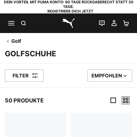
DEIN VORTEIL MIT PUMA KONTO: 60 TAGE RÜCKGABERECHT STATT 30
TAGE.
REGISTRIERE DICH JETZT
SUCHEN
LIVE-CHAT
MEIN K
WA
PUMA.com
Golf
GOLFSCHUHE
FILTER
EMPFOHLEN
SORTIEREN NACH
50 PRODUKTE
50 Produkte