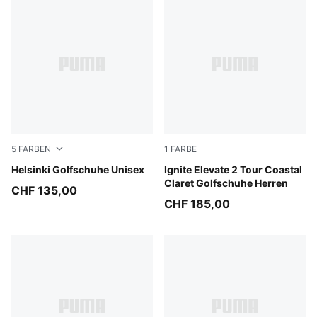
5
FARBEN
1
FARBE
Vine-PUMA White
Helsinki Golfschuhe Unisex
Warm White-Alpine Snow-Mid
Ignite Elevate 2 Tour Coastal
Claret Golfschuhe Herren
CHF 135,00
CHF 185,00