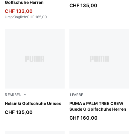
Golfschuhe Herren
CHF 135,00
CHF 132,00
Ursprünglich
:
CHF 165,00
5
FARBEN
1
FARBE
PUMA White-Dark Indigo
Helsinki Golfschuhe Unisex
PUMA White-Glowing Pink
PUMA x PALM TREE CREW
Suede G Golfschuhe Herren
CHF 135,00
CHF 160,00