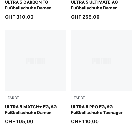
Matte Aged Silver-Yellow Alert-Sun Struck
ULTRA 5 CARBON FG
Matte Aged Silver-Yellow Al
ULTRA 5 ULTIMATE AG
Fußballschuhe Damen
Fußballschuhe Damen
CHF 310,00
CHF 255,00
1
FARBE
1
FARBE
Matte Aged Silver-Yellow Alert-Puma Aged Silver
ULTRA 5 MATCH+ FG/AG
Matte Aged Silver-Yellow Al
ULTRA 5 PRO FG/AG
Fußballschuhe Damen
Fußballschuhe Teenager
CHF 105,00
CHF 110,00