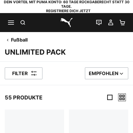
DEIN VORTEIL MIT PUMA KONTO: 60 TAGE RÜCKGABERECHT STATT 30
TAGE.
REGISTRIERE DICH JETZT
SUCHEN
LIVE-CHAT
MEIN K
WA
PUMA.com
Fußball
UNLIMITED PACK
FILTER
EMPFOHLEN
SORTIEREN NACH
55 PRODUKTE
55 Produkte