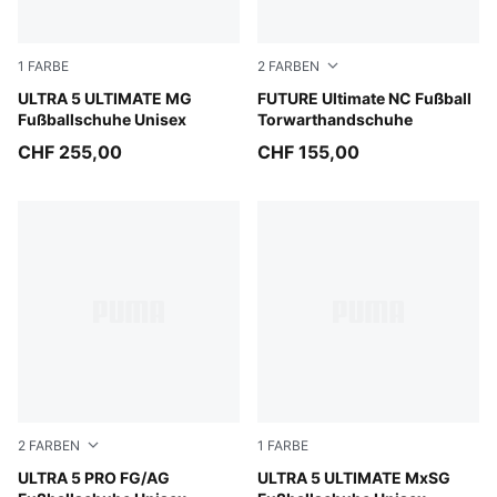
1
FARBE
2
FARBEN
Matte Aged Silver-Yellow Alert-Sun Struck
ULTRA 5 ULTIMATE MG
PUMA Black-Green Terrain-F
FUTURE Ultimate NC Fußball
Fußballschuhe Unisex
Torwarthandschuhe
CHF 255,00
CHF 155,00
2
FARBEN
1
FARBE
Matte Aged Silver-Yellow Alert-Sun Struck
ULTRA 5 PRO FG/AG
Matte Aged Silver-Yellow Al
ULTRA 5 ULTIMATE MxSG