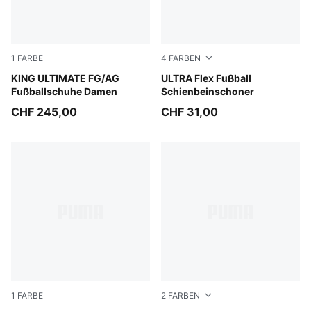
1
FARBE
4
FARBEN
PUMA Silver-PUMA Black-Sun Struck-PUMA White
KING ULTIMATE FG/AG
Yellow Alert-PUMA Black
ULTRA Flex Fußball
Fußballschuhe Damen
Schienbeinschoner
CHF 245,00
CHF 31,00
1
FARBE
2
FARBEN