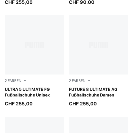
CHF 255,00
CHF 90,00
2
FARBEN
2
FARBEN
Matte Aged Silver-Yellow Alert-Sun Struck
ULTRA 5 ULTIMATE FG
Yellow Alert-PUMA Black-Su
FUTURE 8 ULTIMATE AG
Fußballschuhe Unisex
Fußballschuhe Damen
CHF 255,00
CHF 255,00