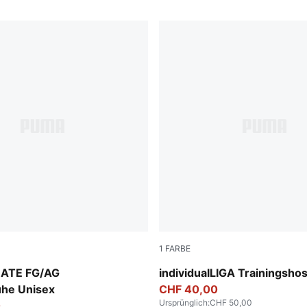
1
FARBE
-PUMA White-Cool Dark Gray
PUMA Black-PUMA White-S
MATE FG/AG
individualLIGA Trainingsho
uhe Unisex
CHF 40,00
Ursprünglich
:
CHF 50,00
0