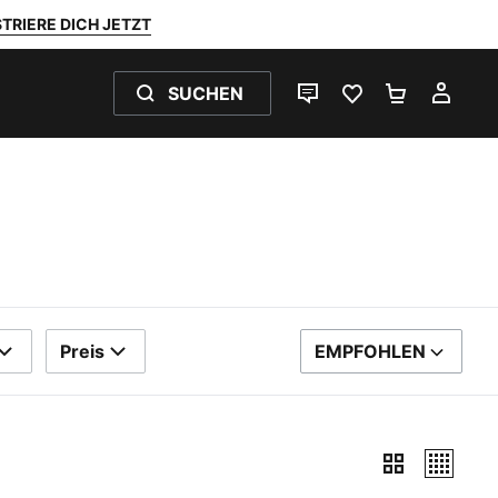
TRIERE DICH JETZT
SUCHEN
LIVE-CHAT
FAVORITEN 0
WARENKO
MEI
Preis
EMPFOHLEN
SORTIEREN NACH