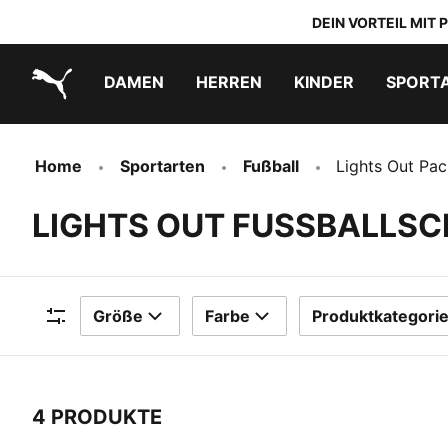
DEIN VORTEIL MIT
DAMEN
HERREN
KINDER
SPORT
PUMA.com
PUMA x TRANSFORMERS
PUMA x DORA THE EXPLORER
Schuhe zum Reinschlüpfen
Home
Sportarten
Fußball
Lights Out Pac
LIGHTS OUT FUSSBALLS
Größe
Farbe
Produktkategori
Filter
4 PRODUKTE