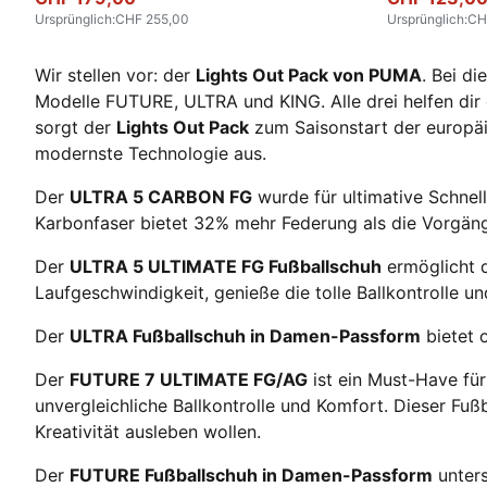
Ursprünglich
:
CHF 255,00
Ursprünglich
:
CH
Wir stellen vor: der
Lights Out Pack von PUMA
. Bei d
Modelle FUTURE, ULTRA und KING. Alle drei helfen dir 
sorgt der
Lights Out Pack
zum Saisonstart der europäi
modernste Technologie aus.
Der
ULTRA 5 CARBON FG
wurde für ultimative Schne
Karbonfaser bietet 32% mehr Federung als die Vorgäng
Der
ULTRA 5 ULTIMATE FG Fußballschuh
ermöglicht 
Laufgeschwindigkeit, genieße die tolle Ballkontrolle u
Der
ULTRA Fußballschuh in Damen-Passform
bietet 
Der
FUTURE 7 ULTIMATE FG/AG
ist ein Must-Have fü
unvergleichliche Ballkontrolle und Komfort. Dieser Fußb
Kreativität ausleben wollen.
Der
FUTURE Fußballschuh in Damen-Passform
unters