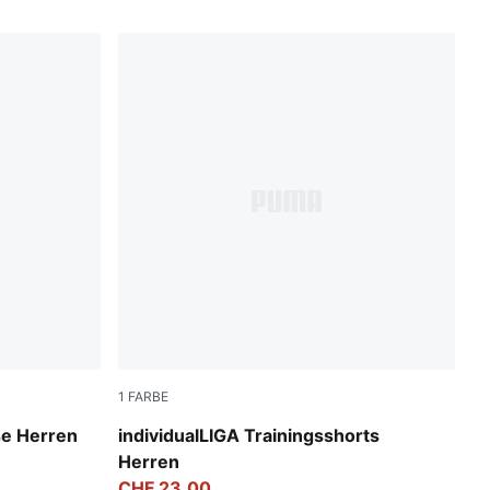
1
FARBE
hadow Gray
Club Navy
se Herren
individualLIGA Trainingsshorts
Herren
CHF 23,00