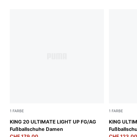
4 Produkte
1
FARBE
1
FARBE
Fizzy Light-Icy Blue-Intense Lavender
PUMA Black
KING 20 ULTIMATE LIGHT UP FG/AG
KING ULTI
Fußballschuhe Damen
Fußballsch
CHF 179,00
CHF 123,0