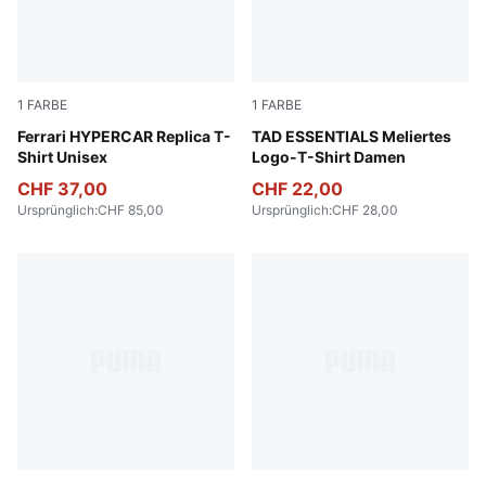
1
FARBE
1
FARBE
PUMA Red
Ferrari HYPERCAR Replica T-
PUMA Black Heather
TAD ESSENTIALS Meliertes
Shirt Unisex
Logo-T-Shirt Damen
CHF 37,00
CHF 22,00
Ursprünglich
:
CHF 85,00
Ursprünglich
:
CHF 28,00