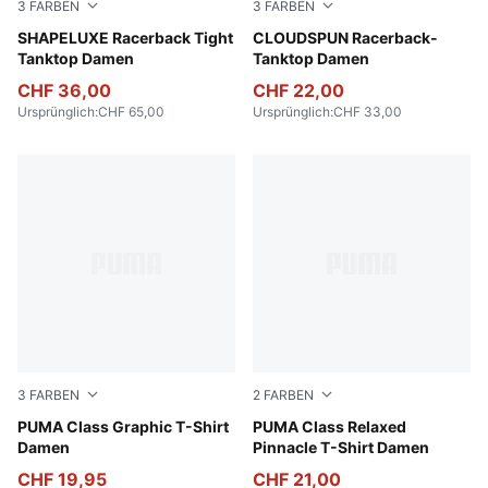
3
FARBEN
3
FARBEN
Baltic Sea Blue
SHAPELUXE Racerback Tight
Puma Black
CLOUDSPUN Racerback-
Tanktop Damen
Tanktop Damen
CHF 36,00
CHF 22,00
Ursprünglich
:
CHF 65,00
Ursprünglich
:
CHF 33,00
3
FARBEN
2
FARBEN
Intense Lavender
PUMA Class Graphic T-Shirt
Puma Black
PUMA Class Relaxed
Damen
Pinnacle T-Shirt Damen
CHF 19,95
CHF 21,00