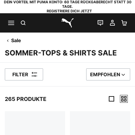
DEIN VORTEIL MIT PUMA KONTO: 60 TAGE RÜCKGABERECHT STATT 30
TAGE.
REGISTRIERE DICH JETZT
SUCHEN
LIVE-CHAT
MEIN K
WA
PUMA.com
Sale
SOMMER-TOPS & SHIRTS SALE
FILTER
EMPFOHLEN
SORTIEREN NACH
265 PRODUKTE
265 Produkte