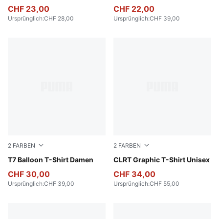
CHF 23,00
CHF 22,00
Ursprünglich
:
CHF 28,00
Ursprünglich
:
CHF 39,00
2
FARBEN
2
FARBEN
Puma White
T7 Balloon T-Shirt Damen
Cool Light Gray
CLRT Graphic T-Shirt Unisex
CHF 30,00
CHF 34,00
Ursprünglich
:
CHF 39,00
Ursprünglich
:
CHF 55,00