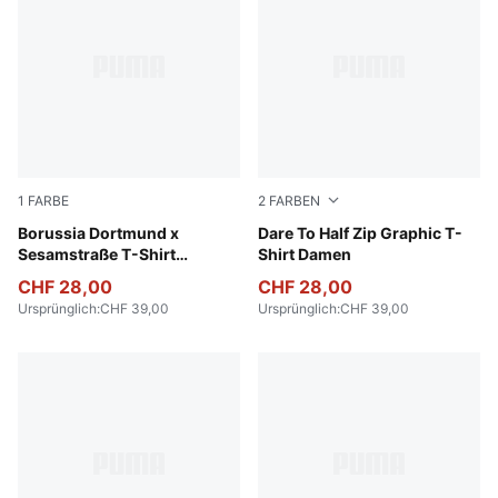
1
FARBE
2
FARBEN
Yellow Sizzle-PUMA Black
Borussia Dortmund x
Deep Plum
Dare To Half Zip Graphic T-
Sesamstraße T-Shirt
Shirt Damen
Teenager
CHF 28,00
CHF 28,00
Ursprünglich
:
CHF 39,00
Ursprünglich
:
CHF 39,00