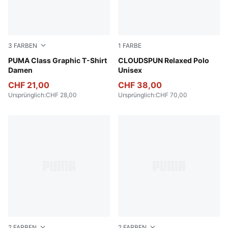
3
FARBEN
1
FARBE
Puma Black
PUMA Class Graphic T-Shirt
Sandstone Heather
CLOUDSPUN Relaxed Polo
Damen
Unisex
CHF 21,00
CHF 38,00
Ursprünglich
:
CHF 28,00
Ursprünglich
:
CHF 70,00
2
FARBEN
2
FARBEN