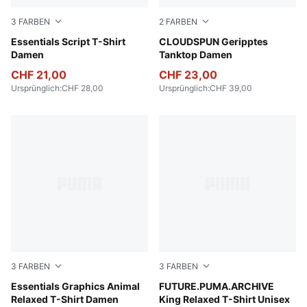
3
FARBEN
2
FARBEN
Puma White
Essentials Script T-Shirt
Puma Black
CLOUDSPUN Geripptes
Damen
Tanktop Damen
CHF 21,00
CHF 23,00
Ursprünglich
:
CHF 28,00
Ursprünglich
:
CHF 39,00
3
FARBEN
3
FARBEN
Puma Black
Essentials Graphics Animal
Puma White
FUTURE.PUMA.ARCHIVE
Relaxed T-Shirt Damen
King Relaxed T-Shirt Unisex