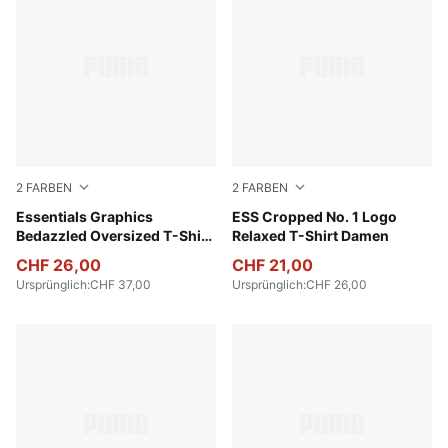
2
FARBEN
2
FARBEN
Puma Black
Essentials Graphics
Puma White
ESS Cropped No. 1 Logo
Bedazzled Oversized T-Shirt
Relaxed T-Shirt Damen
Damen
CHF 26,00
CHF 21,00
Ursprünglich
:
CHF 37,00
Ursprünglich
:
CHF 26,00