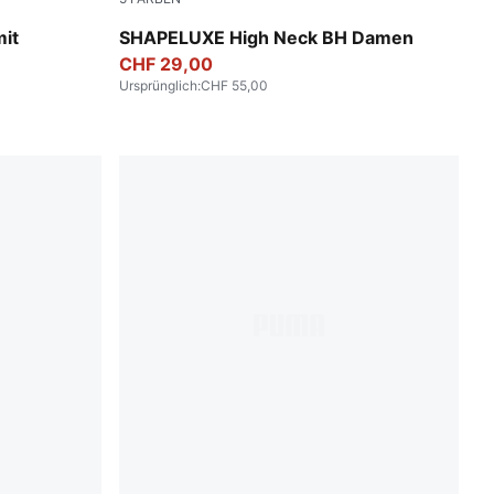
Baltic Sea Blue
it
SHAPELUXE High Neck BH Damen
CHF 29,00
Ursprünglich
:
CHF 55,00