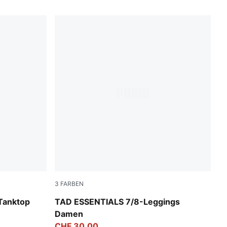
3
FARBEN
Baltic Sea Blue
Tanktop
TAD ESSENTIALS 7/8-Leggings
Damen
CHF 30,00