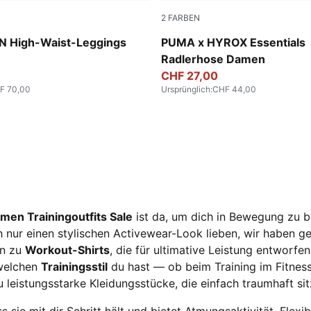
2
FARBEN
Puma Black
 High-Waist-Leggings
PUMA x HYROX Essentials
Radlerhose Damen
CHF 27,00
F 70,00
Ursprünglich
:
CHF 44,00
en Trainingoutfits Sale
ist da, um dich in Bewegung zu b
ch nur einen stylischen Activewear-Look lieben, wir haben 
in zu
Workout-Shirts
, die für ultimative Leistung entworf
 welchen
Trainingsstil
du hast — ob beim Training im Fitness
 leistungsstarke Kleidungsstücke, die einfach traumhaft sit