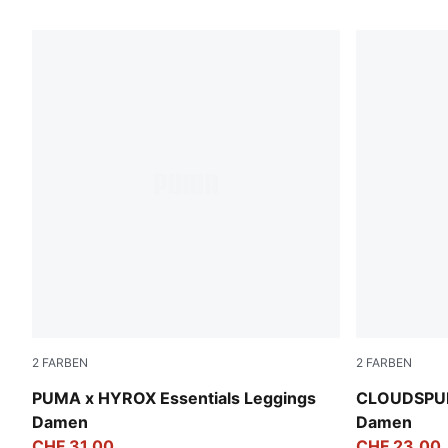
149 Produkte
2
FARBEN
2
FARBEN
Puma Black
Puma Black
PUMA x HYROX Essentials Leggings
CLOUDSPUN
Damen
Damen
CHF 31,00
CHF 23,00