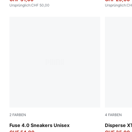
Ursprünglich
:
CHF 50,00
Ursprünglich
:
CH
2
FARBEN
4
FARBEN
Cool Light Gray-PUMA Black-Lux Lime
PUMA Black
Fuse 4.0 Sneakers Unisex
Disperse X