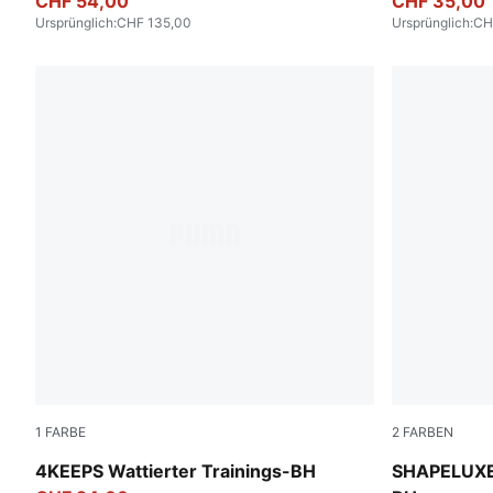
CHF 54,00
CHF 35,00
Ursprünglich
:
CHF 135,00
Ursprünglich
:
CH
1
FARBE
2
FARBEN
Deep Plum
Puma Black
4KEEPS Wattierter Trainings-BH
SHAPELUXE 