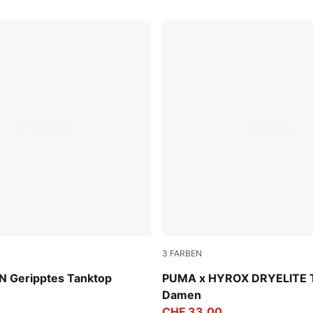
3
FARBEN
Puma Black
 Geripptes Tanktop
PUMA x HYROX DRYELITE 
Damen
CHF 33,00