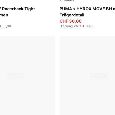
lue
Puma Black
Racerback Tight
PUMA x HYROX MOVE BH m
amen
Trägerdetail
CHF 30,00
F 65,00
Ursprünglich
:
CHF 39,00