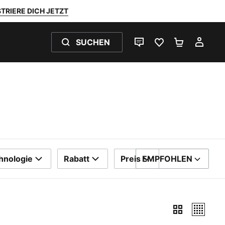
TRIERE DICH JETZT
SUCHEN
LIVE-CHAT
FAVORITEN 0
WARENKO
MEI
hnologie
Rabatt
Preis
EMPFOHLEN
SORTIEREN NACH