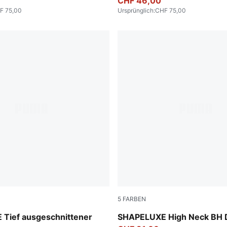
CHF 46,00
F 75,00
Ursprünglich
:
CHF 75,00
5
FARBEN
Puma Black
Tief ausgeschnittener
SHAPELUXE High Neck BH