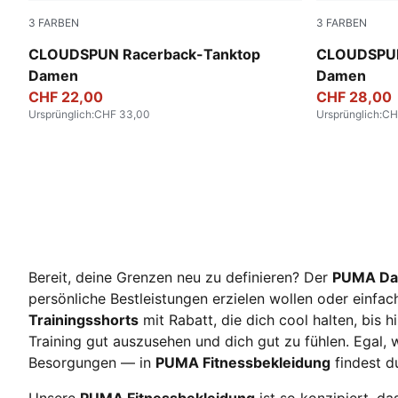
3
FARBEN
3
FARBEN
Puma Black
Sandstone
CLOUDSPUN Racerback-Tanktop
CLOUDSPUN
Damen
Damen
CHF 22,00
CHF 28,00
Ursprünglich
:
CHF 33,00
Ursprünglich
:
CH
Bereit, deine Grenzen neu zu definieren? Der
PUMA Dam
persönliche Bestleistungen erzielen wollen oder einfa
Trainingsshorts
mit Rabatt, die dich cool halten, bis h
Training gut auszusehen und dich gut zu fühlen. Egal,
Besorgungen — in
PUMA Fitnessbekleidung
findest du