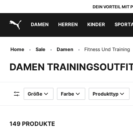
DEIN VORTEIL MIT
DAMEN
HERREN
KINDER
SPORT
PUMA.com
PUMA x TRANSFORMERS
PUMA x DORA THE EXPLORER
Schuhe zum Reinschlüpfen
Home
Sale
Damen
Fitness Und Training
DAMEN TRAININGSOUTFIT
Größe
Farbe
Produkttyp
Filter
149 PRODUKTE