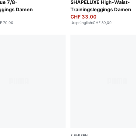
-Flat Medium Gray
Sandstone
ue 7/8-
SHAPELUXE High-Waist-
eggings Damen
Trainingsleggings Damen
CHF 33,00
F 70,00
Ursprünglich
:
CHF 80,00
3
FARBEN