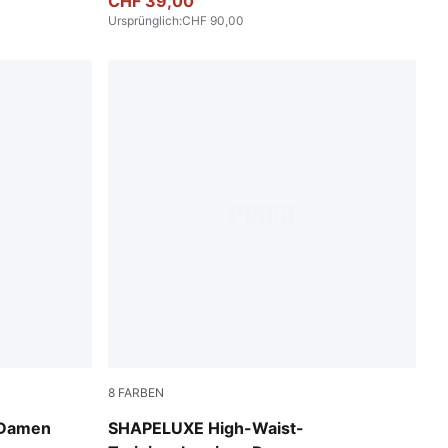
CHF 39,00
Ursprünglich
:
CHF 90,00
8
FARBEN
Baltic Sea Blue
 Damen
SHAPELUXE High-Waist-