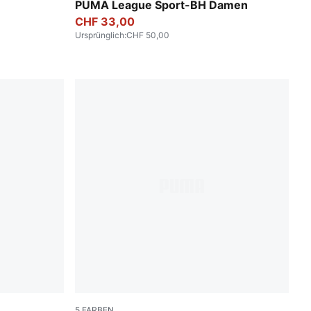
PUMA Black-Flat Medium Gray
PUMA League Sport-BH Damen
CHF 33,00
Ursprünglich
:
CHF 50,00
5
FARBEN