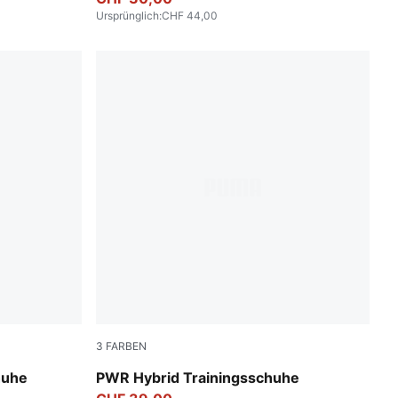
Ursprünglich
:
CHF 44,00
3
FARBEN
Wild Pink
PUMA White-Apple Spritz-PUMA Black
huhe
PWR Hybrid Trainingsschuhe