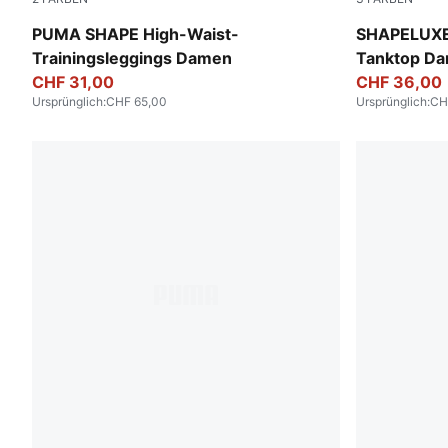
Puma Black
Baltic Sea B
PUMA SHAPE High-Waist-
SHAPELUXE 
Trainingsleggings Damen
Tanktop D
CHF 31,00
CHF 36,00
Ursprünglich
:
CHF 65,00
Ursprünglich
:
CH