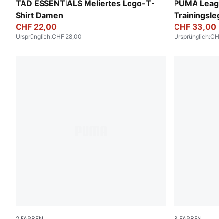
PUMA Black Heather
PUMA Black
TAD ESSENTIALS Meliertes Logo-T-
PUMA Leag
Shirt Damen
Trainingsl
CHF 22,00
CHF 33,00
Ursprünglich
:
CHF 28,00
Ursprünglich
:
CH
2
FARBEN
3
FARBEN