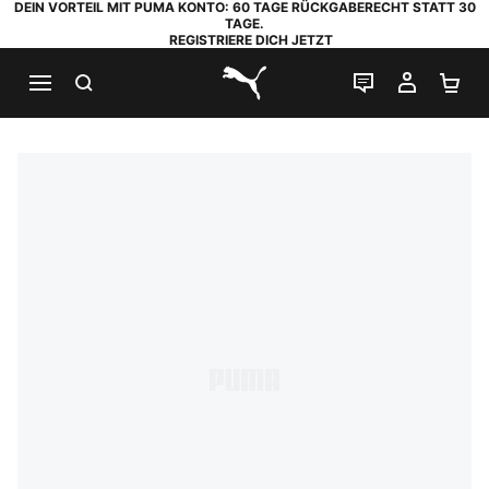
DEIN VORTEIL MIT PUMA KONTO: 60 TAGE RÜCKGABERECHT STATT 30
TAGE.
REGISTRIERE DICH JETZT
SUCHEN
LIVE-CHAT
MEIN K
WA
PUMA.com