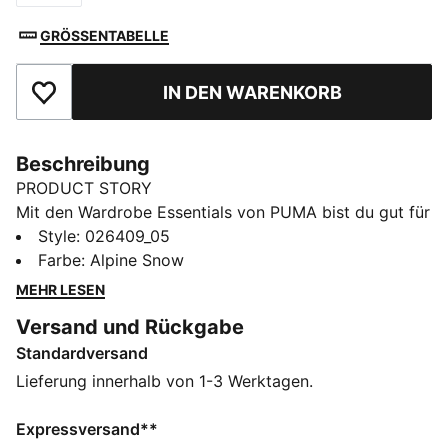
GRÖSSENTABELLE
IN DEN WARENKORB
Zu Favoriten hinzufügen
Beschreibung
PRODUCT STORY
Mit den Wardrobe Essentials von PUMA bist du gut für
den Tag ausgestattet. Deine Favoriten, wenn es
Style
:
026409_05
morgens schnell gehen muss. Diese vielseitigen Pieces
Farbe
:
Alpine Snow
verbinden Retro-Vibes mit modernem Design für ein
MEHR LESEN
angenehmes Tragegefühl und einen coolen Look, egal
Versand und Rückgabe
wohin dein Tag dich führt.
Standardversand
DETAILS
Passform: Regulär
Lieferung innerhalb von 1-3 Werktagen.
Doppellagig, flach gestrickt
Mit Umschlag
Expressversand**