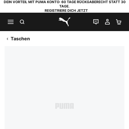
DEIN VORTEIL MIT PUMA KONTO: 60 TAGE RÜCKGABERECHT STATT 30
TAGE.
REGISTRIERE DICH JETZT
SUCHEN
LIVE-CHAT
MEIN K
WA
PUMA.com
Taschen