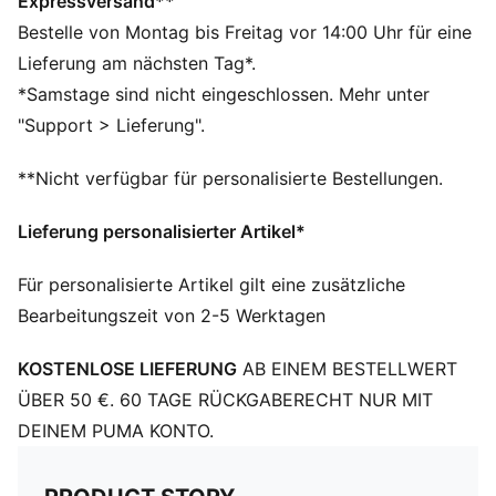
Hauptfach mit Zwei-Wege-Reißverschluss
Expressversand**
Reißverschlusstasche innen
Bestelle von Montag bis Freitag vor 14:00 Uhr für eine
Schulterriemen mit Metallschiebern auf jeder Seite zur
Lieferung am nächsten Tag*.
Längeneinstellung
*Samstage sind nicht eingeschlossen. Mehr unter
Fassungsvermögen: 1,5 l
"Support > Lieferung".
Abmessungen: H 16 cm x B 29 cm x T 5,5 cm
**Nicht verfügbar für personalisierte Bestellungen.
Lieferung personalisierter Artikel*
Für personalisierte Artikel gilt eine zusätzliche
Bearbeitungszeit von 2-5 Werktagen
KOSTENLOSE LIEFERUNG
AB EINEM BESTELLWERT
ÜBER 50 €. 60 TAGE RÜCKGABERECHT NUR MIT
DEINEM PUMA KONTO.