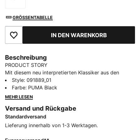
Größe
GRÖSSENTABELLE
IN DEN WARENKORB
Zu Favoriten hinzufügen
Beschreibung
PRODUCT STORY
Mit diesem neu interpretierten Klassiker aus den
PUMA Archiven sorgst du für Aufsehen. Das
Style
:
091889_01
einzigartige Design verfügt über ein Hauptfach mit
Farbe
:
PUMA Black
Zwei-Wege-Reißverschluss, einen verstellbaren Riemen
MEHR LESEN
mit Metallschiebern auf jeder Seite und ein Innenfach
Versand und Rückgabe
mit Reißverschluss für deine Essentials. Bei der Verve
Standardversand
Flute-Bag, die vom Style der 2000er-Jahre inspiriert
ist, trifft Sport auf Eleganz.
Lieferung innerhalb von 1-3 Werktagen.
DETAILS