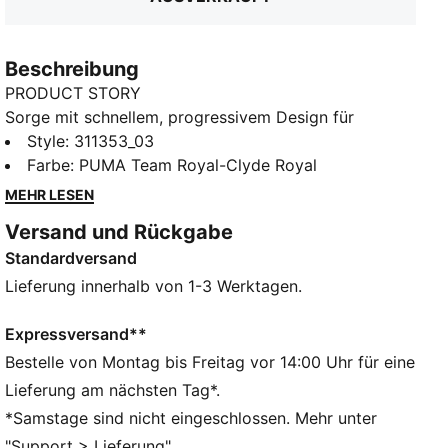
Beschreibung
PRODUCT STORY
Sorge mit schnellem, progressivem Design für
Aufsehen. Unsere neuste Innovation verfügt über eine
Style
:
311353_03
PROFOAM Zwischensohle für leichten Rebound, eine
Farbe
:
PUMA Team Royal-Clyde Royal
PUMA BITE Innensohle für Traktion und eine
MEHR LESEN
dynamische Schnürung für eine sichere Passform.
Versand und Rückgabe
Perfekt, um Outdoor-Courts mit Selbstbewusstsein
Standardversand
und Style zu dominieren. Mach dich bereit zu
gewinnen.
Lieferung innerhalb von 1-3 Werktagen.
FEATURES + VORTEILE
Das Obermaterial der Schuhe besteht zu mindestens
Expressversand**
20 % aus recycelten Materialien
Bestelle von Montag bis Freitag vor 14:00 Uhr für eine
PUMA BITE: Strapazierfähiges Laufsohlenmuster, das
Lieferung am nächsten Tag*.
hervorragende Traktion auf dem Platz bietet
*Samstage sind nicht eingeschlossen. Mehr unter
PROFOAM: Leichtes EVA-Material, das entwickelt
"Support > Lieferung".