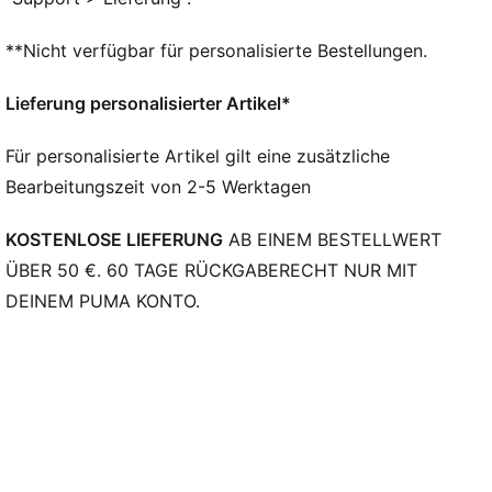
wurde, um das Auftreten abzufedern und deinen
nächsten Schritt voranzutreiben
**Nicht verfügbar für personalisierte Bestellungen.
DETAILS
Reguläre Breite
Lieferung personalisierter Artikel*
Dynamisches Schnürsystem mit Befestigungspunkten
am Vamp und im Vorderfußbereich für Trittsicherheit
Für personalisierte Artikel gilt eine zusätzliche
Wrap-up aus Gummi außen für seitliche Stabilität
Bearbeitungszeit von 2-5 Werktagen
PUMA Hoops Jaws Branding
PUMA Branding-Details
KOSTENLOSE LIEFERUNG
AB EINEM BESTELLWERT
ÜBER 50 €. 60 TAGE RÜCKGABERECHT NUR MIT
DEINEM PUMA KONTO.