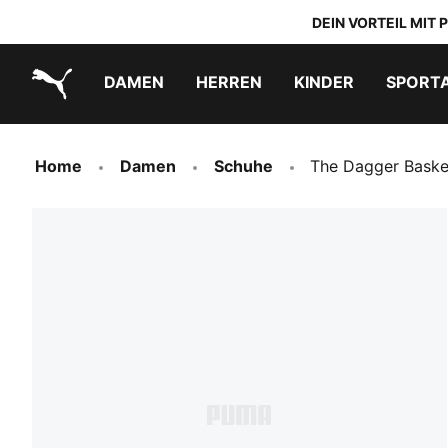
DEIN VORTEIL MIT
DAMEN
HERREN
KINDER
SPORT
PUMA.com
PUMA x TRANSFORMERS
PUMA x DORA THE EXPLORER
Schuhe zum Reinschlüpfen
Home
Damen
Schuhe
The Dagger Baske