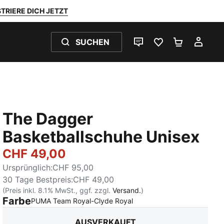
TRIERE DICH JETZT
SUCHEN
LIVE-CHAT
FAVORITEN 0
WARENKO
MEI
The Dagger
Basketballschuhe Unisex
CHF 49,00
Ursprünglich
:
CHF 95,00
30 Tage Bestpreis
:
CHF 49,00
(Preis inkl. 8.1% MwSt., ggf. zzgl.
Versand.
)
Farbe
:
Ausverkauft
PUMA Team Royal-Clyde Royal
AUSVERKAUFT